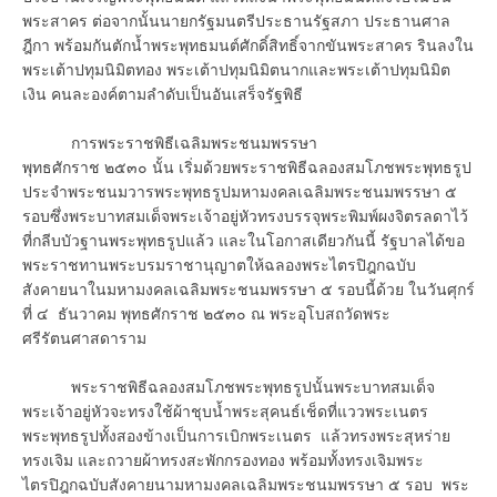
พระสาคร ต่อจากนั้นนายกรัฐมนตรีประธานรัฐสภา ประธานศาล
ฎีกา พร้อมกันตักน้ำพระพุทธมนต์ศักดิ์สิทธิ์จากขันพระสาคร รินลงใน
พระเต้าปทุมนิมิตทอง พระเต้าปทุมนิมิตนากและพระเต้าปทุมนิมิต
เงิน คนละองค์ตามลำดับเป็นอันเสร็จรัฐพิธี
การพระราชพิธีเฉลิมพระชนมพรรษา
พุทธศักราช ๒๕๓๐ นั้น เริ่มด้วยพระราชพิธีฉลองสมโภชพระพุทธรูป
ประจำพระชนมวารพระพุทธรูปมหามงคลเฉลิมพระชนมพรรษา ๕
รอบซึ่งพระบาทสมเด็จพระเจ้าอยู่หัวทรงบรรจุพระพิมพ์ผงจิตรลดาไว้
ที่กลีบบัวฐานพระพุทธรูปแล้ว และในโอกาสเดียวกันนี้ รัฐบาลได้ขอ
พระราชทานพระบรมราชานุญาตให้ฉลองพระไตรปิฎกฉบับ
สังคายนาในมหามงคลเฉลิมพระชนมพรรษา ๕ รอบนี้ด้วย ในวันศุกร์
ที่ ๔ ธันวาคม พุทธศักราช ๒๕๓๐ ณ พระอุโบสถวัดพระ
ศรีรัตนศาสดาราม
พระราชพิธีฉลองสมโภชพระพุทธรูปนั้นพระบาทสมเด็จ
พระเจ้าอยู่หัวจะทรงใช้ผ้าชุบน้ำพระสุคนธ์เช็ดที่แววพระเนตร
พระพุทธรูปทั้งสองข้างเป็นการเบิกพระเนตร แล้วทรงพระสุหร่าย
ทรงเจิม และถวายผ้าทรงสะพักกรองทอง พร้อมทั้งทรงเจิมพระ
ไตรปิฎกฉบับสังคายนามหามงคลเฉลิมพระชนมพรรษา ๕ รอบ พระ