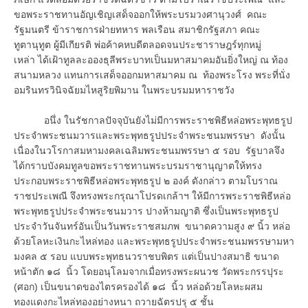
ขอพระราชทานอัญเชิญเสด็จออกให้พระบรมวงศานุวงศ์ คณะ
รัฐมนตรี ข้าราชการฝ่ายทหาร พลเรือน สมาชิกรัฐสภา คณะ
ทูตานุทูต ผู้มีเกียรติ พ่อค้าคหบดีตลอดจนประชาราษฎร์ทุกหมู่
เหล่า ได้เฝ้าทูลละอองธุลีพระบาทเป็นมหาสมาคมอันยิ่งใหญ่ ณ ท้อง
สนามหลวง แทนการเสด็จออกมหาสมาคม ณ ท้องพระโรง พระที่นั่ง
อมรินทรวินิจฉัยมไหสูริยพิมาน ในพระบรมมหาราชวัง
อนึ่ง ในรัชกาลปัจจุบันยังไม่มีการพระราชพิธีหล่อพระพุทธรูป
ประจำพระชนมวารและพระพุทธรูปประจำพระชนมพรรษา ดังนั้น
เนื่องในวโรกาสมหามงคลเฉลิมพระชนมพรรษา ๕ รอบ รัฐบาลจึง
ได้กราบบังคมทูลขอพระราชทานพระบรมราชานุญาตให้ทรง
ประกอบพระราชพิธีหล่อพระพุทธรูป ๒ องค์ ดังกล่าว ตามโบราณ
ราชประเพณี จึงทรงพระกรุณาโปรดเกล้าฯ ให้มีการพระราชพิธีหล่อ
พระพุทธรูปประจำพระชนมวาร ปางห้ามญาติ ซึ่งเป็นพระพุทธรูป
ประจำวันจันทร์อันเป็นวันพระราชสมภพ ขนาดความสูง ๙ นิ้ว หล่อ
ด้วยโลหะเงินกะไหล่ทอง และพระพุทธรูปประจำพระชนมพรรษามหา
มงคล ๕ รอบ แบบพระพุทธนวราชบพิตร แต่เป็นปางสมาธิ ขนาด
หน้าตัก ๑๘ นิ้ว โดยอนุโลมจากเมื่อทรงพระผนวช วัดพระกรรปุระ
(ศอก) เป็นขนาดของไตรครองได้ ๑๘ นิ้ว หล่อด้วยโลหะผสม
ทองแดงกะไหล่ทองอย่างหนา ถวายฉัตรปรุ ๕ ชั้น