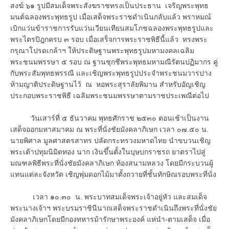
สงฆ์ ๖๑ รูปมีสมเด็จพระสังฆราชทรงเป็นประธาน เจริญพระพุทธ
มนต์ฉลองพระพุทธรูป เมื่อเสด็จพระราชดำเนินกลับแล้ว พราหมณ์
เบิกแว่นข้าราชการรับแว่นเวียนเทียนสมโภชฉลองพระพุทธรูปและ
พระไตรปิฎกครบ ๓ รอบ เมื่อเสร็จการพระราชพิธีนี้แล้ว ทรงพระ
กรุณาโปรดเกล้าฯ ให้ประดิษฐานพระพุทธรูปมหามงคลเฉลิม
พระชนมพรรษา ๕ รอบ ณ ฐานชุกชีพระพุทธมหามณีรัตนปฏิมากร คู่
กับพระสัมพุทธพรรณี และเชิญพระพุทธรูปประจำพระชนมวารปาง
ห้ามญาติประดิษฐานไว้ ณ หอพระสุราลัยพิมาน สำหรับอัญเชิญ
ประกอบพระราชพิธี เฉลิมพระชนมพรรษาตามราชประเพณีต่อไป
วันเสาร์ที่ ๕ ธันวาคม พุทธศักราช ๒๕๓๐ ตอนเช้าเป็นงาน
เสด็จออกมหาสมาคม ณ พระที่นั่งชัยมังคลาภิเษก เวลา ๐๗.๕๐ น.
นายพิศาล มูลศาสตรสาทร ปลัดกระทรวงมหาดไทย นำขบวนเชิญ
พระเต้าปทุมนิมิตทอง นาก เงินขึ้นตั้งในบุษบกราชรถ ยาตราไปสู่
มณฑลพิธีพระที่นั่งชัยมังคลาภิเษก ท้องสนามหลวง โดยมีกระบวนผู้
แทนแต่ละจังหวัด เชิญพุ่มดอกไม้มาตั้งถวายที่ชั้นทักษิณรอบพระที่นั่ง
เวลา ๑๐.๓๐ น. พระบาทสมเด็จพระเจ้าอยู่หัว และสมเด็จ
พระนางเจ้าฯ พระบรมราชินีนาถเสด็จพระราชดำเนินถึงพระที่นั่งชัย
มังคลาภิเษกโดยมีกองทหารม้ารักษาพระองค์ แห่นำ-ตามเสด็จ เมื่อ