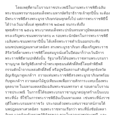
โดยเหตุที่ตามโบราณราชประเพณีในงานพระราชพิธีเฉลิม
พระชนมพรรษาของสมเด็จพระมหากษัตริยาธิราชเจ้าทุกปีนั้น จะต้อง
มีพระราชพิธีสรงพระมูรธาภิเษกก่อนทุกครั้งไป แต่การพระราชพิธีนี้
ได้ว่างเว้นมาตั้งแต่ พุทธศักราช ๒๔๗๕ จนกระทั่งถึง
พุทธศักราช ๒๕๐๖ พระบาทสมเด็จพระปรมินทรมหาภูมิพลอดลยเดช
ทรงเจริญพระชนมพรรษาครบ ๓ รอบพระนักษัตรในการพระราชพิธี
เฉลิมพระชนมพรรษาปีนั้น ได้เสด็จพระราชดำเนินออกประทับ
มณฑปนพปฎลมหาเศวตฉัตร สรงพระมูรธาภิเษก เพื่อเจริญพระราช
สิริสวัสดิ์ตามพระราชพิธีโดยสมบูรณ์แต่ในปีต่อมาก็ว่างเว้นมีการ
พระราชพิธีตามปกติดังนั้น รัฐบาลจึงได้ขอพระราชทานพระบรมรา
ชานุญาต จัดรัฐพิธีเสกทำน้ำพระพุทธมนต์ศักดิ์สิทธิ์โดยทำพิธีพลี
กรรมตักน้ำจากแหล่งศักดิ์สิทธิ์ หรือปูชนียสถานสำคัญทั่วทุกจังหวัด
อัญเชิญมาทูลเกล้าฯ ถวายแท่นพระราชพิธีสรงพระมูรธาภิเษกพร้อม
กับทูลเกล้าฯ ถวายดอกไม้ธูปเทียนแพเพื่อถวายสักการะแทบเบื้องพระ
ยุคลบาท ในมหามงคลสมัยเฉลิมพระชนมพรรษา ๕ รอบตามโบราณ
ราชประเพณี ในการนี้ได้ขอพระบรมราชานุญาตปลูกสร้างเป็นแบบ
พระที่นั่ง ที่ใช้ในการพระราชพิธีอันเป็นมหามงคล เช่นพระที่นั่งราช
ฤดีในพระบรมมหาราชวัง ประกอบด้วยพระแท่นราชอาสน์ภายใต้
นพปฎลมหาเศวตฉัตร ขอพระราชทานเรียกว่า พระที่นั่งชัยมังคลา
ภิเษก แวดล้อมด้วยราชวัติฉัตรขาว ตามโบราณราชประเพณี และ