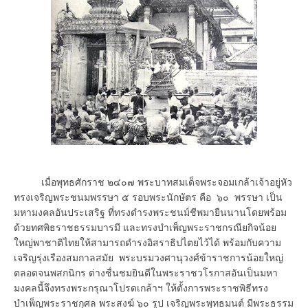
เมื่อพุทธศักราช ๒๔๐๗ พระบาทสมเด็จพระจอมเกล้าเจ้าอยู่หัว
ทรงเจริญพระชนมพรรษา ๕ รอบพระนักษัตร คือ ๖๐ พรรษา เป็น
มหามงคลอันประเสริฐ ที่ทรงดำรงพระชนม์ชีพมายืนนานโดยพร้อม
ด้วยทศพิธราชธรรมบารมี และทรงบำเพ็ญพระราชกรณียกิจน้อย
ใหญ่พาชาติไทยให้สามารถดำรงอิสราธิปไตยไว้ได้ พร้อมกับความ
เจริญรุ่งเรืองสมกาลสมัย พระบรมวงศานุวงศ์ข้าราชการน้อยใหญ่
ตลอดจนพสกนิกร ต่างชื่นชมยินดีในพระราชวโรกาสอันเป็นมหา
มงคลนี้จึงทรงพระกรุณาโปรดเกล้าฯ ให้ตั้งการพระราชพิธีทรง
บำเพ็ญพระราชกุศล พระสงฆ์ ๖๐ รูป เจริญพระพุทธมนต์ มีพระธรรม