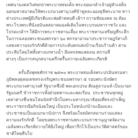
เทศนามงคลวิเศษกถาพระบาทสมเด็จ พระจอมเกล้าเจ้าอยู่หัวเสด็จ
ออกมหาสมาคมให้พระบรมวงศานุวงศ์ข้าทูลละอองธุลีพระบาท ชาว
ต่างประเทศผู้มีเกียรติและพ่อค้าคหบดี เฝ้าฯ ถวายชัยมงคล ณ ท้อง
พระโรงพระที่นั่งอนันตสมาคมองค์เดิมในพระบรมมหาราชวัง และ
โปรดเกล้าฯ ให้มีการพระราชทานเลี้ยง พระราชทานเหรียญที่ระลึก
ในการฉลองพระชนมพรรษา ๖๐ พรรษาอาณาประชาราษฎร์ต่างก็
แสดงความจงรักภักดีด้วยการประดับตกแต่งบ้านเรือนร้านค้า ตาม
ประทีปโคมไฟทั้งทางบกทางน้ำ มีมหรสพแสดงณ สถานที่
ต่างๆ เป็นการสนุกสนานครึกครื้นถวายเฉลิมพระเกียรติ
ครั้นถึงพุทธศักราช ๒๕๓๐ พระบาทสมเด็จพระปรมินทรมหา
ภูมิพลอดุลยเดชทรงเจริญพระชนมพรรษา ๕ รอบพระนักษัตร
พระบรมวงศานุวงศ์ รัฐบาลซึ่งมี พลเอกเปรม ติณสูลานนท์ เป็นนายก
รัฐมนตรี ข้าราชการทั้งฝ่ายทหารและพลเรือน ประชาชนทุกหมู่
เหล่าต่างชื่นชมโสมนัสสำนึกในพระมหากรุณาธิคุณที่ทรงบำเพ็ญ
พระราชกรณียกิจน้อยใหญ่ เป็นประโยชน์แก่บ้านเมืองและ
ประชาชนเป็นอเนกนานัปการ จึงพร้อมใจสมัครสมานร่วมแสดง
ความจงรักภักดี โดยขอพระราชทานพระบรมราชานุญาตจัดงาน
เฉลิมพระเกียรติถวายให้ยิ่งใหญ่ เพื่อจารึกไว้เป็นประวัติศาสตร์ของ
ชาติไทยสืบไป