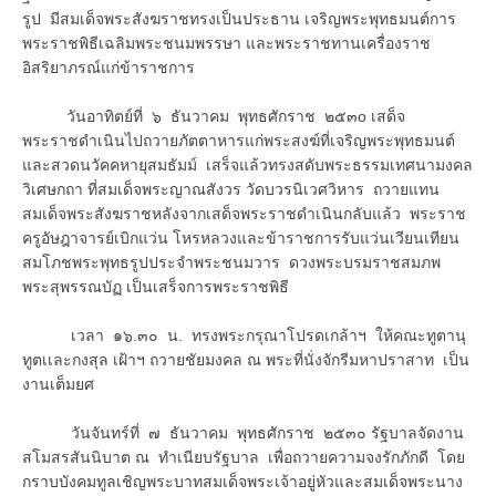
รูป มีสมเด็จพระสังฆราชทรงเป็นประธาน เจริญพระพุทธมนต์การ
พระราชพิธีเฉลิมพระชนมพรรษา และพระราชทานเครื่องราช
อิสริยาภรณ์แก่ข้าราชการ
วันอาทิตย์ที่ ๖ ธันวาคม พุทธศักราช ๒๕๓o เสด็จ
พระราชดำเนินไปถวายภัตตาหารแก่พระสงฆ์ที่เจริญพระพุทธมนต์
และสวดนวัคคหายุสมธัมม์ เสร็จแล้วทรงสดับพระธรรมเทศนามงคล
วิเศษกถา ที่สมเด็จพระญาณสังวร วัดบวรนิเวศวิหาร ถวายแทน
สมเด็จพระสังฆราชหลังจากเสด็จพระราชดำเนินกลับแล้ว พระราช
ครูอัษฎาจารย์เบิกแว่น โหรหลวงและข้าราชการรับแว่นเวียนเทียน
สมโภชพระพุทธรูปประจำพระชนมวาร ดวงพระบรมราชสมภพ
พระสุพรรณบัฏ เป็นเสร็จการพระราชพิธี
เวลา ๑๖.๓๐ น. ทรงพระกรุณาโปรดเกล้าฯ ให้คณะทูตานุ
ทูตเเละกงสุล เฝ้าฯ ถวายชัยมงคล ณ พระที่นั่งจักรีมหาปราสาท เป็น
งานเต็มยศ
วันจันทร์ที่ ๗ ธันวาคม พุทธศักราช ๒๕๓๐ รัฐบาลจัดงาน
สโมสรสันนิบาต ณ ทำเนียบรัฐบาล เพื่อถวายความจงรักภักดี โดย
กราบบังคมทูลเชิญพระบาทสมเด็จพระเจ้าอยู่หัวและสมเด็จพระนาง