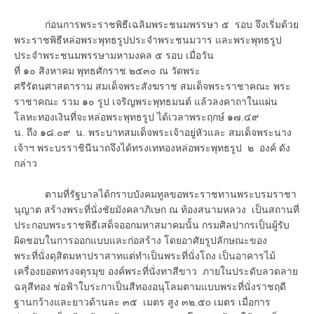
ก่อนการพระราชพิธีเฉลิมพระชนมพรรษา ๕ รอบ จึงเริ่มด้วย
พระราชพิธีหล่อพระพุทธรูปประจำพระชนมวาร และพระพุทธรูป
ประจำพระชนมพรรษามหามงคล ๕ รอบ เมื่อวัน
ที่ ๑๐ สิงหาคม พุทธศักราช ๒๕๓๐ ณ วัดพระ
ศรีรัตนศาสดาราม สมเด็จพระสังฆราช สมเด็จพระราชาคณะ พระ
ราชาคณะ รวม ๑๐ รูป เจริญพระพุทธมนต์ แล้วลงคาถาในแผ่น
โลหะทองเงินที่จะหล่อพระพุทธรูป ได้เวลาพระฤกษ์ ๑๗.๔๙
น. ถึง ๑๘.๐๙ น. พระบาทสมเด็จพระเจ้าอยู่หัวและ สมเด็จพระนาง
เจ้าฯ พระบรราชินีนาถจึงได้ทรงเททองหล่อพระพุทธรูป ๒ องค์ ดัง
กล่าว
ตามที่รัฐบาลได้กราบบังคมทูลขอพระราชทานพระบรมราชา
นุญาต สร้างพระที่นั่งชัยมังคลาภิเษก ณ ท้องสนามหลวง เป็นสถานที่
ประกอบพระราชพิธีเสด็จออกมหาสมาคมนั้น กรมศิลปากรเป็นผู้รับ
ผิดชอบในการออกแบบและก่อสร้าง โดยอาศัยรูปลักษณะของ
พระที่นั่งดุสิตมหาปราสาทแต่ทำเป็นพระที่นั่งโถง เป็นอาคารไม้
เครื่องยอดทรงจตุรมุข องค์พระที่นั่งทาสีขาว ภายในประดับลวดลาย
ฉลุสีทอง ช่อฟ้าใบระกาเป็นสีทองอนุโลมตามแบบพระที่นั่งราชฤดี
ฐานกว้างและยาวด้านละ ๓๕ เมตร สูง ๓๒.๕o เมตร เมื่อการ