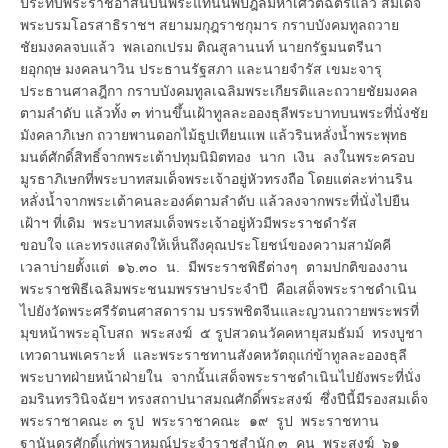
ประทับพระราชอาสน์บนพระแท่นนพปฎลมหาเศวตฉัตรแล้ว สมเด็จ
พระบรมโอรสาธิราชฯ สยามมกุฎราชกุมาร กราบบังคมทูลถวาย
ชัยมงคลจบแล้ว พลเอกเปรม ติณสูลานนท์ นายกรัฐมนตรีนา
ยอุกฤษ มงคลนาวิน ประธานรัฐสภา และนายจำรัส เขมะจารุ
ประธานศาลฎีกา กราบบังคมทูลเฉลิมพระเกียรติและถวายชัยมงคล
ตามลำดับ แล้วทั้ง ๓ ท่านขึ้นเฝ้าทูลละอองธุลีพระบาทบนพระที่นั่งชัย
มังคลาภิเษก ถวายพานดอกไม้ธูปเทียนแพ แล้วรินหลั่งน้ำพระพุทธ
มนต์ศักดิ์สิทธิ์จากพระเต้าปทุมนิมิตทอง นาก เงิน ลงในพระครอบ
มูรธาภิเษกที่พระบาทสมเด็จพระเจ้าอยู่หัวทรงถือ โดยแต่ละท่านริน
หลั่งน้ำจากพระเต้าคนละองค์ตามลำดับ แล้วลงจากพระที่นั่งไปยืน
เฝ้าฯ ที่เดิม พระบาทสมเด็จพระเจ้าอยู่หัวมีพระราชดำรัส
ขอบใจ และทรงแสดงให้เห็นถึงคุณประโยชน์ของความสามัคคี
เวลาบ่ายตั้งแต่ ๑๖.๓๐ น. มีพระราชพิธีต่างๆ ตามปกติของงาน
พระราชพิธีเฉลิมพระชนมพรรษาประจำปี คือเสด็จพระราชดำเนิน
ไปยังวัดพระศรีรัตนศาสดาราม บรรพชิตจีนและญวนถวายพระพรที่
มุขหน้าพระอุโบสถ พระสงฆ์ ๕ รูปสวดนวัคคหายุสมธัมม์ ทรงบูชา
เทวดานพเคราะห์ และพระราชทานสังคหวัตถุแก่ข้าทูลละอองธุลี
พระบาทฝ่ายหน้าฝ่ายใน จากนั้นเสด็จพระราชดำเนินไปยังพระที่นั่ง
อมรินทรวินิจฉัยฯ ทรงสถาปนาสมณศักดิ์พระสงฆ์ ซึ่งปีนี้มีรองสมเด็จ
พระราชาคณะ ๓ รูป พระราชาคณะ ๑๙ รูป พระราชทาน
ฐานันดรศักดิ์แก่พราหมณ์ประจำราชสำนัก ๓ คน พระสงฆ์ ๖๑