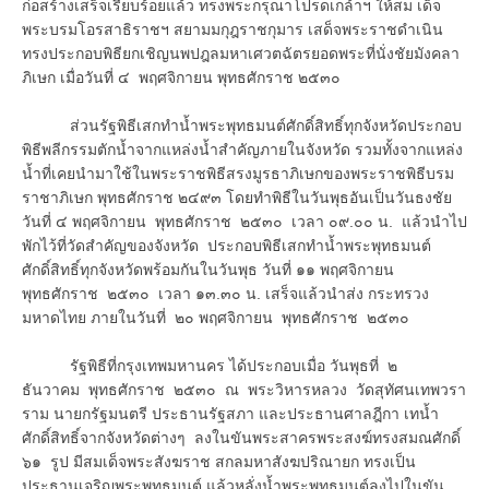
ก่อสร้างเสร็จเรียบร้อยแล้ว ทรงพระกรุณาโปรดเกล้าฯ ให้สม เด็จ
พระบรมโอรสาธิราชฯ สยามมกุฎราชกุมาร เสด็จพระราชดำเนิน
ทรงประกอบพิธียกเชิญนพปฎลมหาเศวตฉัตรยอดพระที่นั่งชัยมังคลา
ภิเษก เมื่อวันที่ ๔ พฤศจิกายน พุทธศักราช ๒๕๓๐
ส่วนรัฐพิธีเสกทำน้ำพระพุทธมนต์ศักดิ์สิทธิ์ทุกจังหวัดประกอบ
พิธีพลีกรรมตักน้ำจากแหล่งน้ำสำคัญภายในจังหวัด รวมทั้งจากแหล่ง
น้ำที่เคยนำมาใช้ในพระราชพิธีสรงมูรธาภิเษกของพระราชพิธีบรม
ราชาภิเษก พุทธศักราช ๒๔๙๓ โดยทำพิธีในวันพุธอันเป็นวันธงชัย
วันที่ ๔ พฤศจิกายน พุทธศักราช ๒๕๓๐ เวลา ๐๙.๐๐ น. แล้วนำไป
พักไว้ที่วัดสำคัญของจังหวัด ประกอบพิธีเสกทำน้ำพระพุทธมนต์
ศักดิ์สิทธิ์ทุกจังหวัดพร้อมกันในวันพุธ วันที่ ๑๑ พฤศจิกายน
พุทธศักราช ๒๕๓๐ เวลา ๑๓.๓๐ น. เสร็จแล้วนำส่ง กระทรวง
มหาดไทย ภายในวันที่ ๒๐ พฤศจิกายน พุทธศักราช ๒๕๓๐
รัฐพิธีที่กรุงเทพมหานคร ได้ประกอบเมื่อ วันพุธที่ ๒
ธันวาคม พุทธศักราช ๒๕๓๐ ณ พระวิหารหลวง วัดสุทัศนเทพวรา
ราม นายกรัฐมนตรี ประธานรัฐสภา และประธานศาลฎีกา เทน้ำ
ศักดิ์สิทธิ์จากจังหวัดต่างๆ ลงในขันพระสาครพระสงฆ์ทรงสมณศักดิ์
๖๑ รูป มีสมเด็จพระสังฆราช สกลมหาสังฆปริณายก ทรงเป็น
ประธานเจริญพระพุทธมนต์ แล้วหลั่งน้ำพระพุทธมนต์ลงไปในขัน