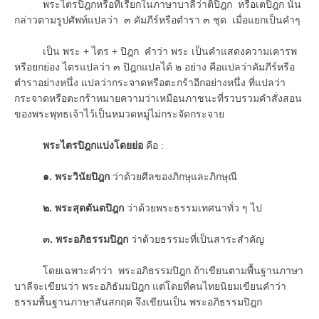
พระไตรปิฎกหรือที่เรียกในภาษาบาลีว่าติปิฎก หรือเตปิฎก นั้น
กล่าวตามรูปศัพท์แปลว่า ๓ คัมภีร์หรือตำรา ๓ ชุด เมื่อแยกเป็นคำๆ
เป็น พระ + ไตร + ปิฎก คำว่า พระ เป็นคำแสดงความเคารพ
หรือยกย่อง ไตรแปลว่า ๓ ปิฎกแปลได้ ๒ อย่าง คือแปลว่าคัมภีร์หรือ
ตำราอย่างหนึ่ง แปลว่ากระจาดหรือตะกร้าอีกอย่างหนึ่ง ที่แปลว่า
กระจาดหรือตะกร้าหมายความว่าเหมือนภาชนะที่รวบรวมคำสั่งสอน
ของพระพุทธเจ้าไว้เป็นหมวดหมู่ไม่กระจัดกระจาย
พระไตรปิฎกแบ่งโดยย่อ
คือ :
๑. พระวินัยปิฎก
ว่าด้วยศีลของภิกษุและภิกษุณี
๒. พระสุตตันตปิฎก
ว่าด้วยพระธรรมเทศนาทั่ว ๆ ไป
๓. พระอภิธรรมปิฎก
ว่าด้วยธรรมะที่เป็นสาระสำคัญ
โดยเฉพาะคำว่า พระอภิธรรมปิฎก ถ้าเขียนตามพื้นฐานภาษา
บาลีจะเขียนว่า พระอภิธัมมปิฎก แต่โดยที่คนไทยนิยมเขียนคำว่า
ธรรมพื้นฐานภาษาสันสกฤต จึงเขียนเป็น พระอภิธรรมปิฎก