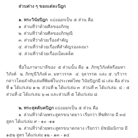
ส่วนต่าง ๆ ของแต่ละปิฎก
๑. พระวินัยปิฎก
แบ่งออกเป็น ๕ ส่วน คือ:
๑. ส่วนที่ว่าด้วยศีลของภิกษุ
๒. ส่วนที่ว่าด้วยศีลของภิกษุณี
๓. ส่วนที่ว่าด้วยเรื่องสำคัญ
๔. ส่วนที่ว่าด้วยเรื่องที่สำคัญรองลงมา
๕. ส่วนที่ว่าด้วยเรื่องเบ็ดเตล็ด
ชื่อในภาษาบาลีของ ๕ ส่วนนั้น คือ ๑. ภิกขุวิภังค์หรือมหา
วิภังค์ ๒. ภิกขุนีวิภังค์ ๓. มหาวรรค ๔. จุลวรรค และ ๕. บริวาร
กล่าวโดยลำดับเล่มที่พิมพ์ในประเทศไทย วินัยปิฎกมี ๘ เล่ม คือ ส่วน
ที่ ๑ ได้แก่เล่ม ๑-๒ ส่วนที่ ๒ ได้แก่เล่ม ๓ ส่วนที่ ๓ ได้แก่เล่ม ๔ - ๕
ส่วนที่ ๔ ได้แก่เล่ม ๖-๗ และส่วนที่ ๕ ได้แก่เล่ม ๘
๒. พระสุตตันตปิฎก
แบ่งออกเป็น ๕ ส่วน คือ
๑. ส่วนที่ว่าด้วยพระสูตรขนาดยาว เรียกว่า ทีฆทิกาย มี ๓๔
สูตร ได้แก่เล่ม ๙ - ๑๐ -๑๑
๒. ส่วนที่ว่าด้วยพระสูตรขนาดกลาง เรียกว่า มัชฌิมนิกาย มี
๑๕๒ สูตร ได้แก่เล่ม ๑๒ - ๑๓ - ๑๔