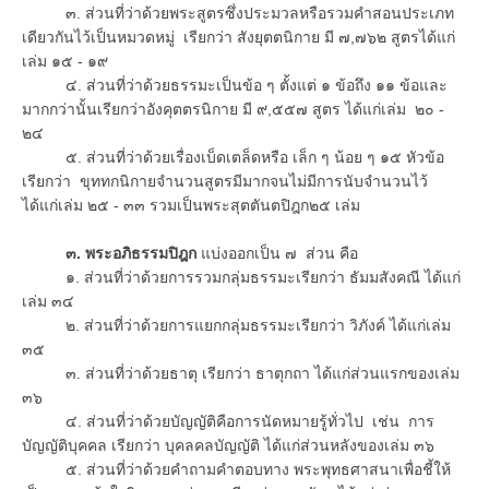
๓. ส่วนที่ว่าด้วยพระสูตรซึ่งประมวลหรือรวมคำสอนประเภท
เดียวกันไว้เป็นหมวดหมู่ เรียกว่า สังยุตตนิกาย มี ๗,๗๖๒ สูตรได้แก่
เล่ม ๑๕ - ๑๙
๔. ส่วนที่ว่าด้วยธรรมะเป็นข้อ ๆ ตั้งแต่ ๑ ข้อถึง ๑๑ ข้อและ
มากกว่านั้นเรียกว่าอังคุตตรนิกาย มี ๙,๕๕๗ สูตร ได้แก่เล่ม ๒๐ -
๒๔
๕. ส่วนที่ว่าด้วยเรื่องเบ็ดเตล็ดหรือ เล็ก ๆ น้อย ๆ ๑๕ หัวข้อ
เรียกว่า ขุททกนิกายจำนวนสูตรมีมากจนไม่มีการนับจำนวนไว้
ได้แก่เล่ม ๒๕ - ๓๓ รวมเป็นพระสุตตันตปิฎก๒๕ เล่ม
๓. พระอภิธรรมปิฎก
แบ่งออกเป็น ๗ ส่วน คือ
๑. ส่วนที่ว่าด้วยการรวมกลุ่มธรรมะเรียกว่า ธัมมสังคณี ได้แก่
เล่ม ๓๔
๒. ส่วนที่ว่าด้วยการแยกกลุ่มธรรมะเรียกว่า วิภังค์ ได้แก่เล่ม
๓๕
๓. ส่วนที่ว่าด้วยธาตุ เรียกว่า ธาตุกถา ได้แก่ส่วนแรกของเล่ม
๓๖
๔. ส่วนที่ว่าด้วยบัญญัติคือการนัดหมายรู้ทั่วไป เช่น การ
บัญญัติบุคคล เรียกว่า บุคลคลบัญญัติ ได้แก่ส่วนหลังของเล่ม ๓๖
๕. ส่วนที่ว่าด้วยคำถามคำตอบทาง พระพุทธศาสนาเพื่อชี้ให้