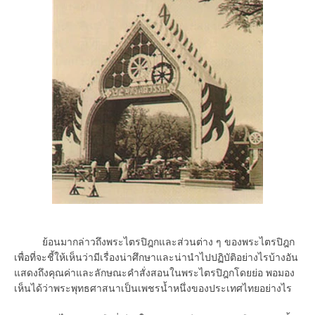
ย้อนมากล่าวถึงพระไตรปิฎกและส่วนต่าง ๆ ของพระไตรปิฎก
เพื่อที่จะชี้ให้เห็นว่ามีเรื่องน่าศึกษาและน่านำไปปฏิบัติอย่างไรบ้างอัน
แสดงถึงคุณค่าและลักษณะคำสั่งสอนในพระไตรปิฎกโดยย่อ พอมอง
เห็นได้ว่าพระพุทธศาสนาเป็นเพชรน้ำหนึ่งของประเทศไทยอย่างไร