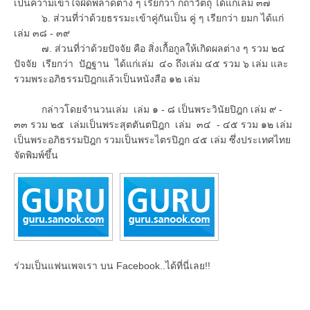
เป็นความเข้าใจผิดพลาดต่าง ๆ เรียกว่า กถาวัตถุ ได้แก่เล่ม ๓๗
๖. ส่วนที่ว่าด้วยธรรมะเข้าคู่กันเป็น คู่ ๆ เรียกว่า ยมก ได้แก่
เล่ม ๓๘ - ๓๙
๗. ส่วนที่ว่าด้วยปัจจัย คือ สิ่งเกื้อกูลให้เกิดผลต่าง ๆ รวม ๒๔
ปัจจัย เรียกว่า ปัฏฐาน ได้แก่เล่ม ๔๐ ถึงเล่ม ๔๕ รวม ๖ เล่ม และ
รวมพระอภิธรรมปิฎกแล้วเป็นหนังสือ ๑๒ เล่ม
กล่าวโดยจำนวนเล่ม เล่ม ๑ - ๘ เป็นพระวินัยปิฎก เล่ม ๙ -
๓๓ รวม ๒๕ เล่มเป็นพระสุตตันตปิฎก เล่ม ๓๔ - ๔๕ รวม ๑๒ เล่ม
เป็นพระอภิธรรมปิฎก รวมเป็นพระไตรปิฎก ๔๕ เล่ม ซึ่งประเทศไทย
จัดพิมพ์ขึ้น
ร่วมเป็นแฟนเพจเรา บน Facebook..ได้ที่นี่เลย!!