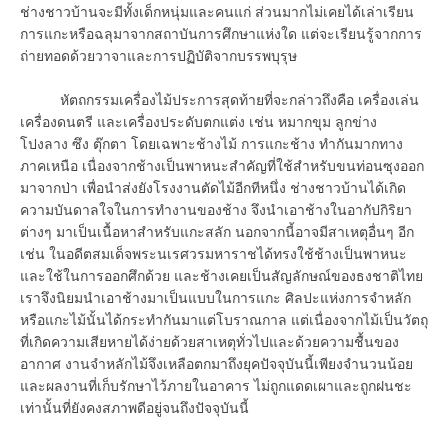
ช่างชาวบ้านจะมีทั้งเด็กหนุ่มและคนแก่ ส่วนมากไม่เคยได้เล่าเรียน
การแกะหรือฉลุมาจากสถาบันการศึกษาแห่งใด แต่จะเรียนรู้จากการ
ถ่ายทอดด้วยวาจาและการปฏิบัติจากบรรพบุรุษ
หัตถกรรมเครื่องไม้ประการสุดท้ายที่จะกล่าวถึงคือ เครื่องเล่น
เครื่องดนตรี และเครื่องประดับตกแต่ง เช่น หมากขุม ลูกข่าง
โปงลาง ซึง ตุ๊กตา โดยเฉพาะช้างไม้ การแกะช้าง ทำกันมากทาง
ภาคเหนือ เนื่องจากช้างเป็นพาหนะสำคัญที่ใช้สำหรับขนท่อนซุงออก
มาจากป่า เพื่อนำส่งยังโรงงานตัดไม้อีกทีหนึ่ง ช่างชาวบ้านได้เกิด
ความบันดาลใจในการทำงานของช้าง จึงนำเอาช้างในอากัปกิริยา
ต่างๆ มาเป็นเนื้อหาสำหรับแกะสลัก นอกจากนี้อาจมีสาเหตุอื่นๆ อีก
เช่น ในอดีตสมเด็จพระนเรศวรมหาราชได้ทรงใช้ช้างเป็นพาหนะ
และใช้ในการออกศึกด้วย และช้างเคยเป็นสัญลักษณ์ของธงชาติไทย
เราจึงนิยมนำเอาช้างมาเป็นแบบในการแกะ ศิลปะแห่งการจำหลัก
หรือแกะไม้นั้นได้กระทำกันมาแต่โบราณกาล แต่เนื่องจากไม้เป็นวัตถุ
ที่เกิดความเสียหายได้ง่ายด้วยสาเหตุทั่วไปและด้วยความชื้นของ
อากาศ งานจำหลักไม้จึงเหลือตกมาถึงยุคปัจจุบันนี้เพียงจำนวนน้อย
และผลงานที่เก็บรักษาไว้ภายในอาคาร ไม่ถูกแดดเผาและถูกฝนชะ
เท่านั้นที่ยังคงสภาพดีอยู่จนถึงปัจจุบันนี้