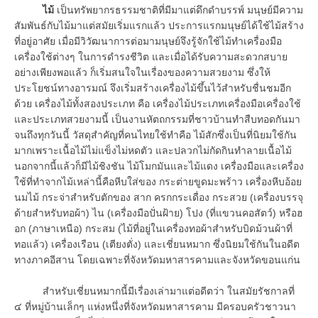
ไม้
เป็นทรัพยากรธรรมชาติที่มีมาแต่ดึกดำบรรพ์ มนุษย์มีความ
สัมพันธ์กับไม้มาแต่สมัยเริ่มแรกแล้ว ประการแรกมนุษย์ได้ใช้ไม้สร้าง
ที่อยู่อาศัย เมื่อมีวิวัฒนาการต่อมามนุษย์จึงรู้จักใช้ไม้ทำเครื่องมือ
เครื่องใช้ต่างๆ ในการดำรงชีวิต และเมื่อได้รับความสะดวกสบาย
อย่างเพียงพอแล้ว ก็เริ่มสนใจในเรื่องของความสวยงาม ซึ่งให้
ประโยชน์ทางอารมณ์ จึงเริ่มสร้างเครื่องไม้ขึ้นไว้สำหรับชื่นชมอีก
ด้วย เครื่องไม้ทั้งสองประเภท คือ เครื่องไม้ประเภทเครื่องมือเครื่องใช้
และประเภทสวยงามนี้ เป็นงานหัตถกรรมที่ชาวบ้านทำสืบทอดกันมา
จนถึงทุกวันนี้ วัสดุสำคัญที่คนไทยใช้ทำคือ ไม้สักซึ่งเป็นที่นิยมใช้กัน
มากเพราะเนื้อไม้ไม่แข็งไม่หดตัว และปลวกไม่กัดกินทำลายเนื้อไม้
นอกจากนี้แล้วก็มีไม้ชิงชัน ไม้โมกมันและไม้แดง เครื่องมือและเครื่อง
ใช้ที่ทำจากไม้เหล่านี้คือหีบใส่ของ กระต่ายขูดมะพร้าว เครื่องหีบอ้อย
นมไม้ กระจ่าสำหรับตักของ สาก ครกกระเดื่อง กระสวย (เครื่องบรรจุ
ด้ายสำหรับทอผ้า) ไน (เครื่องมือปั่นฝ้าย) โปง (ที่แขวนคอสัตว์) หรือฮ
อก (ภาษาเหนือ) กระสม (ไม้ที่อยู่ในเครื่องทอผ้าสำหรับบิดม้วนผ้าที่
ทอแล้ว) เครื่องเรือน (เตียงตั่ง) และเชี่ยนหมาก ซึ่งนิยมใช้กันในอดีต
ทางภาคอีสาน โดยเฉพาะที่จังหวัดมหาสารคามและจังหวัดขอนแก่น
สำหรับเชี่ยนหมากนี้มีเรื่องเล่ามาแต่อดีตว่า ในสมัยรัชกาลที่
๔ ที่หมู่บ้านเล็กๆ แห่งหนึ่งที่จังหวัดมหาสารคาม มีครอบครัวชาวนา