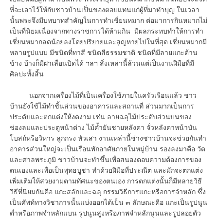
ที่จะเอาไว้ให้กับชาวบ้านเป็นของตอบแทนแก่ผู้ที่มาทำบุญ ในเวลา
นั้นพระจึงมีบทบาทสำคัญในการทำเชี่ยนหมาก ต่อมาการกินหมากไม่
เป็นที่นิยมเนื่องจากทางราชการได้ห้ามกิน มีผลกระทบทำให้การทำ
เชี่ยนหมากลดน้อยลงโดยปริยายและสูญหายไปในที่สุด เชี่ยนหมากมี
หลายรูปแบบ มีชนิดที่ทาสี ชนิดสีธรรมชาติ ชนิดที่มีลายแกะด้าน
ข้าง บ้างก็มีฝาเลื่อนปิดได้ ฯลฯ สิ่งเหล่านี้ล้วนแต่เป็นงานฝีมือที่มี
ศิลปะทั้งสิ้น
นอกจากเครื่องไม้ที่เป็นเครื่องใช้ภายในครัวเรือนแล้ว ชาว
บ้านยังใช้ไม้ทำชิ้นส่วนของอาคารและสถานที่ ส่วนมากเป็นการ
ประดับและตกแต่งให้งดงาม เช่น ลายฉลุไม้ประดับส่วนบนของ
ช่องลมและประตูหน้าต่าง ไม้ค้ำยันชายหลังคา จั่วหลังคาหน้าบัน
โบสถ์หรือวิหาร ลูกกรง หัวเสา งานเหล่านี้ช่างชาวบ้านจะช่วยกันทำ
อาคารส่วนใหญ่จะเป็นเรือนพักอาศัยภายในหมู่บ้าน รองลงมาคือ วัด
และศาลพระภูมิ ชาวบ้านจะทำขึ้นเพื่อสนองตอบความต้องการของ
ตนเองและเพื่อเป็นพุทธบูชา ทำด้วยฝีมือที่ประณีต และมักจะตกแต่ง
เพิ่มเติมให้สวยงามตามทัศนะของตนเอง การตกแต่งนั้นก็มีหลายวิธี
วิธีที่นิยมกันคือ แกะสลักและฉลุ กรรมวิธีการแกะหรือการจำหลัก ซึ่ง
เป็นศัพท์ทางวิชาการนั้นแบ่งออกได้เป็น ๓ ลักษณะคือ แกะเป็นรูปนูน
ต่ำหรือภาพจำหลักแบน รูปนูนสูงหรือภาพจำหลักนูนและรูปลอยตัว