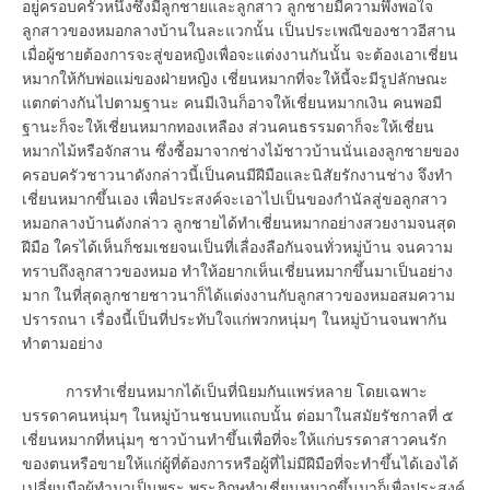
อยู่ครอบครัวหนึ่งซึ่งมีลูกชายและลูกสาว ลูกชายมีความพึงพอใจ
ลูกสาวของหมอกลางบ้านในละแวกนั้น เป็นประเพณีของชาวอีสาน
เมื่อผู้ชายต้องการจะสู่ขอหญิงเพื่อจะแต่งงานกันนั้น จะต้องเอาเชี่ยน
หมากให้กับพ่อแม่ของฝ่ายหญิง เชี่ยนหมากที่จะให้นี้จะมีรูปลักษณะ
แตกต่างกันไปตามฐานะ คนมีเงินก็อาจให้เชี่ยนหมากเงิน คนพอมี
ฐานะก็จะให้เชี่ยนหมากทองเหลือง ส่วนคนธรรมดาก็จะให้เชี่ยน
หมากไม้หรือจักสาน ซึ่งซื้อมาจากช่างไม้ชาวบ้านนั่นเองลูกชายของ
ครอบครัวชาวนาดังกล่าวนี้เป็นคนมีฝีมือและนิสัยรักงานช่าง จึงทำ
เชี่ยนหมากขึ้นเอง เพื่อประสงค์จะเอาไปเป็นของกำนัลสู่ขอลูกสาว
หมอกลางบ้านดังกล่าว ลูกชายได้ทำเชี่ยนหมากอย่างสวยงามจนสุด
ฝีมือ ใครได้เห็นก็ชมเชยจนเป็นที่เลื่องลือกันจนทั่วหมู่บ้าน จนความ
ทราบถึงลูกสาวของหมอ ทำให้อยากเห็นเชี่ยนหมากขึ้นมาเป็นอย่าง
มาก ในที่สุดลูกชายชาวนาก็ได้แต่งงานกับลูกสาวของหมอสมความ
ปรารถนา เรื่องนี้เป็นที่ประทับใจแก่พวกหนุ่มๆ ในหมู่บ้านจนพากัน
ทำตามอย่าง
การทำเชี่ยนหมากได้เป็นที่นิยมกันแพร่หลาย โดยเฉพาะ
บรรดาคนหนุ่มๆ ในหมู่บ้านชนบทแถบนั้น ต่อมาในสมัยรัชกาลที่ ๕
เชี่ยนหมากที่หนุ่มๆ ชาวบ้านทำขึ้นเพื่อที่จะให้แก่บรรดาสาวคนรัก
ของตนหรือขายให้แก่ผู้ที่ต้องการหรือผู้ที่ไม่มีฝีมือที่จะทำขึ้นได้เองได้
เปลี่ยนมือผู้ทำมาเป็นพระ พระภิกษุทำเชี่ยนหมากขึ้นมาก็เพื่อประสงค์