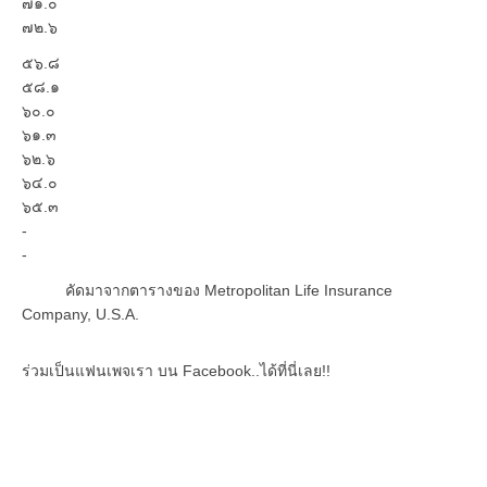
๗๑.๐
๗๒.๖
๕๖.๘
๕๘.๑
๖๐.๐
๖๑.๓
๖๒.๖
๖๔.๐
๖๕.๓
-
-
คัดมาจากตารางของ Metropolitan Life Insurance
Company, U.S.A.
ร่วมเป็นแฟนเพจเรา บน Facebook..ได้ที่นี่เลย!!