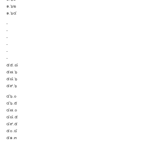
๑.๖๒
๑.๖๔
-
-
-
-
-
-
๕๕.๘
๕๗.๖
๕๘.๖
๕๙.๖
๔๖.๐
๔๖.๕
๔๗.๐
๔๘.๕
๔๙.๕
๕๐.๔
๕๑.๓