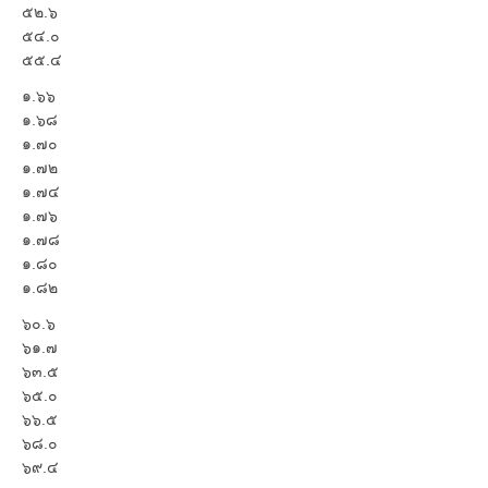
๕๒.๖
๕๔.๐
๕๕.๔
๑.๖๖
๑.๖๘
๑.๗๐
๑.๗๒
๑.๗๔
๑.๗๖
๑.๗๘
๑.๘๐
๑.๘๒
๖๐.๖
๖๑.๗
๖๓.๕
๖๕.๐
๖๖.๕
๖๘.๐
๖๙.๔