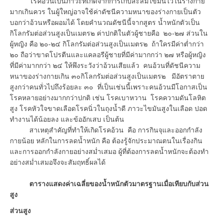
โรคอ้วนเป็นภาวะที่เกิดจากการเก็บสะสมไขมันไว้ในร่างกาย
มากเกินควร ในผู้ใหญ่อาจใช้ค่าดัชนีความหนาของร่างกายเป็นตัว
บอกว่าอ้วนหรือผอมได้ โดยคำนวณดัชนีนี้จากสูตร น้ำหนักตัวเป็น
กิโลกรัมต่อส่วนสูงเป็นเมตร๒ ค่าปกติในตัวผู้ชายคือ ๒๐-๒๗ ส่วนใน
ผู้หญิง คือ ๒๐-๒๔ กิโลกรัมต่อส่วนสูงเป็นเมตร๒ ถ้าใครมีค่าต่ำกว่า
๒๐ ถือว่าขาดโปรตีนและแคลอรีผู้ชายที่มีค่ามากกว่า ๒๗ หรือผู้หญิง
ที่มีค่ามากกว่า ๒๔ ให้พึงระวังว่าอ้วนเสียแล้ว คนอ้วนที่ดัชนีความ
หนาของร่างกายเกิน ๓๐กิโลกรัมต่อส่วนสูงเป็นเมตร๒ มีอัตราตาย
สูงกว่าคนทั่วไปถึงร้อยละ ๓๐ ที่เป็นเช่นนี้เพราะคนอ้วนมีโอกาสเป็น
โรคหลายอย่างมากกว่าปกติ เช่น โรคเบาหวาน โรคความดันโลหิต
สูง โรคหัวใจขาดเลือดโรคนิ่วในถุงน้ำดี ภาวะไขมันสูงในเลือด ปอด
ทำงานได้น้อยลง และข้ออักเสบ เป็นต้น
สาเหตุสำคัญที่ทำให้เกิดโรคอ้วน คือ การกินจุและออกกำลัง
กายน้อย หลักในการลดน้ำหนัก คือ ต้องรู้จักประมาณตนในเรื่องกิน
และการออกกำลังกายอย่างสม่ำเสมอ ผู้ที่ต้องการลดน้ำหนักจะต้องทำ
อย่างสม่ำเสมอจึงจะสัมฤทธิ์ผลได้
ตารางแสดงค่าเฉลี่ยของน้ำหนักตัวมาตรฐานเมื่อเทียบกับส่วน
สูง
ส่วนสูง