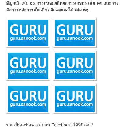
อัญมณี เล่ม ๒๐ การถนอมผลิตผลการเกษตร เล่ม ๑๙ และการ
จัดการหลังการเก็บเกี่ยว ผักและผลไม้ เล่ม ๒๖
ร่วมเป็นแฟนเพจเรา บน Facebook..ได้ที่นี่เลย!!