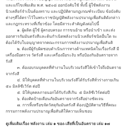
และแก้ไขเพิ่มเติม พ.ศ. ๒๕๐๘ ออกบังคับใช้ ทั้งนี้ ผู้ใช้พลังงาน
นิวเคลียร์จำเป็นต้องทราบ และปฏิบัติตามกฎเกณฑ์ระเบียบ ข้อบังคับ
ต่างๆที่ได้ตราไว้ในพระราชบัญญัติพลังงานปรมาณูเพื่อสันติดังกล่าว
และกฎกระทรวงที่เกี่ยวข้อง โดยมีสาระสำคัญดังต่อไปนี้
๑. ผู้ผลิต ผู้ใช้ ผู้ครอบครอง การขนย้าย หรือนำเข้า และส่ง
ออกสารกัมมันตรังสีและต้นกำเนิดพลังงานนิวเคลียร์ชนิดอื่นใด จะ
ต้องได้รับใบอนุญาตจากคณะกรรมการพลังงานปรมาณูเพื่อสันติ
๒. ต้องมีผู้รับผิดชอบดำเนินการทางด้านเทคนิคในเรื่องรังสี มี
เครื่องมือตรวจ วัดรังสี และเครื่องมือระงับ หรือป้องกันอันตรายจาก
รังสี
๓. ต้องอบรมบุคคลที่ทำงานในบริเวณรังสีให้เข้าใจถึงอันตราย
จากรังสี
๔. มิให้บุคคลที่ทำงานในบริเวณรังสีได้รับรังสีทั่วร่างกายเกิน
๕๐ มิลลิซีเวิร์ต ต่อปี
๕. มิให้บุคคลภายนอกได้รับรังสีเกิน ๕ มิลลิซีเวิร์ตต่อปี
๖. ต้องติดป้ายเตือนภัยอันตรายจากรังสีอย่างชัดเจน
๗. การทิ้งหรือขจัดวัสดุกัมมันตรังสี ต้องปฏิบัติตามวิธีที่คณะ
กรรมการพลังงานปรมาณูเพื่อสันติให้ความเห็นชอบ
ดูเพิ่มเติมเรื่อง พลังงาน เล่ม ๑ ของ-เสียที่เป็นอันตราย เล่ม ๑๗