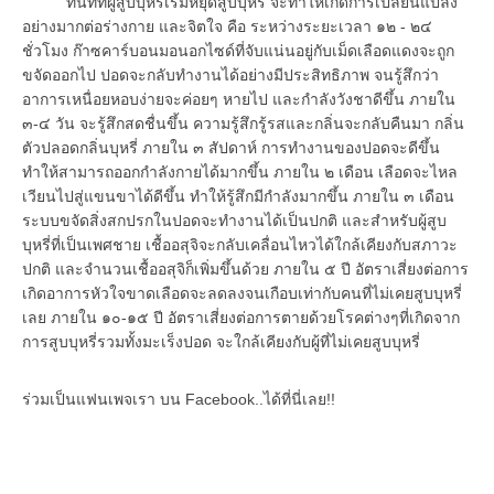
ทันทีที่ผู้สูบบุหรี่เริ่มหยุดสูบบุหรี่ จะทำให้เกิดการเปลี่ยนแปลง
อย่างมากต่อร่างกาย และจิตใจ คือ ระหว่างระยะเวลา ๑๒ - ๒๔
ชั่วโมง ก๊าซคาร์บอนมอนอกไซด์ที่จับแน่นอยู่กับเม็ดเลือดแดงจะถูก
ขจัดออกไป ปอดจะกลับทำงานได้อย่างมีประสิทธิภาพ จนรู้สึกว่า
อาการเหนื่อยหอบง่ายจะค่อยๆ หายไป และกำลังวังชาดีขึ้น ภายใน
๓-๔ วัน จะรู้สึกสดชื่นขึ้น ความรู้สึกรู้รสและกลิ่นจะกลับคืนมา กลิ่น
ตัวปลอดกลิ่นบุหรี่ ภายใน ๓ สัปดาห์ การทำงานของปอดจะดีขึ้น
ทำให้สามารถออกกำลังกายได้มากขึ้น ภายใน ๒ เดือน เลือดจะไหล
เวียนไปสู่แขนขาได้ดีขึ้น ทำให้รู้สึกมีกำลังมากขึ้น ภายใน ๓ เดือน
ระบบขจัดสิ่งสกปรกในปอดจะทำงานได้เป็นปกติ และสำหรับผู้สูบ
บุหรี่ที่เป็นเพศชาย เชื้ออสุจิจะกลับเคลื่อนไหวได้ใกล้เคียงกับสภาวะ
ปกติ และจำนวนเชื้ออสุจิก็เพิ่มขึ้นด้วย ภายใน ๕ ปี อัตราเสี่ยงต่อการ
เกิดอาการหัวใจขาดเลือดจะลดลงจนเกือบเท่ากับคนที่ไม่เคยสูบบุหรี่
เลย ภายใน ๑๐-๑๕ ปี อัตราเสี่ยงต่อการตายด้วยโรคต่างๆที่เกิดจาก
การสูบบุหรี่รวมทั้งมะเร็งปอด จะใกล้เคียงกับผู้ที่ไม่เคยสูบบุหรี่
ร่วมเป็นแฟนเพจเรา บน Facebook..ได้ที่นี่เลย!!