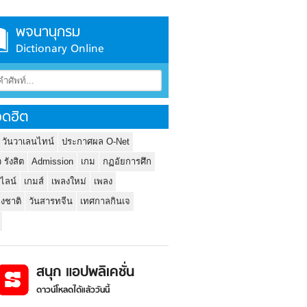
พจนานุกรม
Dictionary Online
ดฮิต
 วันวาเลนไทน์
ประกาศผล O-Net
ว รังสิต
Admission
เกม
กฏอัยการศึก
นไลน์
เกมส์
เพลงใหม่
เพลง
่งชาติ
วันสารทจีน
เทศกาลกินเจ
สนุก แอปพลิเคชั่น
ดาวน์โหลดได้แล้ววันนี้