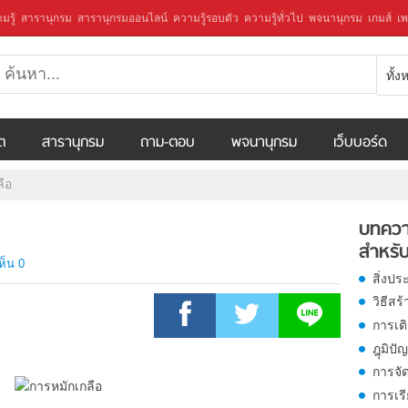
มรู้
สารานุกรม
สารานุกรมออนไลน์
ความรู้รอบตัว
ความรู้ทั่วไป
พจนานุกรม
เกมส์
เพ
ทั้
ีต
สารานุกรม
ถาม-ตอบ
พจนานุกรม
เว็บบอร์ด
ือ
บทควา
สำหรับ
ห็น 0
สิ่งปร
วิธีสร
การเต
ฎุมิป
การจัด
การเรี