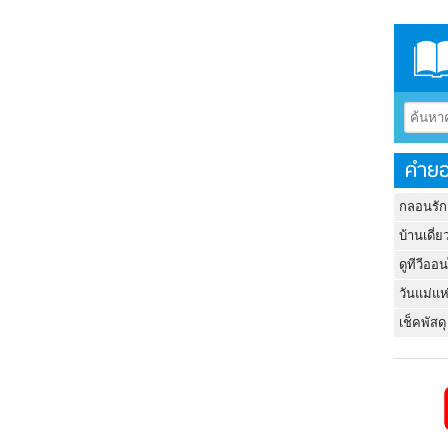
คำยอ
กลอนรัก
บ้านเดี่ย
ดูทีวีออ
วันแม่แห
เช็คพัสดุ