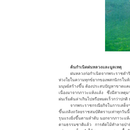
ต้นกำเนิดฝนหลวงและมูลเหตุ
ฝนหลวงก่อกำเนิดจากพระราชดำริใน
ห่วงใยในความทุกข์ยากของพสกนิกรในท้อง
มนุษย์สร้างขึ้น ต้องประสบปัญหาขาดแคล
เนื่องมาจากภาวะแห้งแล้ง ซึ่งมีสาเหต
ฝนเริ่มต้นล่าเกินไปหรือหมดเร็วกว่าปกต
จากพระราชกรณียกิจในการเสด็จฯ เ
ขึ้นเถลิงถวัลยราชสมบัติตราบเท่าทุกวันน
รุนแรงยิ่งขึ้นตามลำดับ นอกจากภาวะแห้
ตามธรรมชาติแล้ว การตัดไม้ทำลายป่ายั