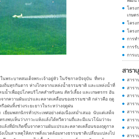
พัฒน
โครงก
เกษต
โครงก
โครงก
การทำ
การรั
การแ
สารานุ
พระบาทสมเด็จพระเจ้าอยู่หัว ในรัชกาลปัจจุบัน ที่ทรง
สาราน
ถิ่นทุรกันดาร ห่างไกลจากแหล่งน้ำธรรมชาติ และแหล่งน้ำที่
สาราน
นน้ำเพื่ออุปโภคบริโภคสำหรับคน สัตว์เลี้ยง และเกษตรกร อัน
สาราน
ุมาจากความผันแปรและคลาดเคลื่อนของธรรมชาติ กล่าวคือ ฤดู
สาราน
ิ หรือฝนทิ้งช่วงระยะยาวในระหว่างฤดูฝน
สาราน
ยี่ยมพสกนิกรทั่วประเทศอย่างต่อเนื่องสม่ำเสมอ นับแต่เสด็จ
ี้ทรงพบเห็นว่าภาวะแห้งแล้งได้ทวีความถี่และมีแนวโน้มว่าจะ
สาราน
งแล้งที่มักเกิดขึ้นจากความผันแปรและคลาดเคลื่อนของฤดูกาล
สาราน
งเป็นสาเหตุให้สภาพสิ่งแวดล้อมทางธรรมชาติเปลี่ยนแปลงไป
สาราน