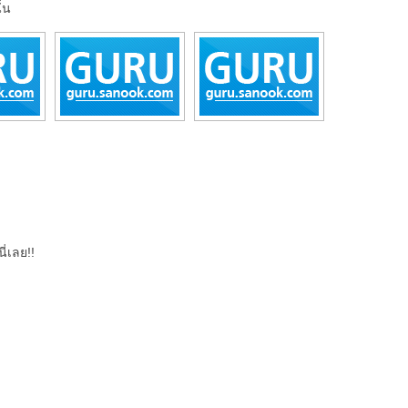
ั้น
ี่เลย!!