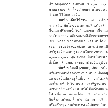
ที่ระดับสูงกว่าระดับฐานเมฆ ๒,๐๐๐-๓,๐๐๐ 
ตามธรรมชาติ โดยเริ่มก่อกวนในช่วงเวลา
กำหนดไว้ในแต่ละวัน
ขั้นที่ ๒ เลี้ยงให้อ้วน
(Fatten) เป็
การเจริญเติบโตของก้อนเมฆที่ก่อตัวแ
ขึ้นและปริมาณน้ำในก้อนเมฆมากขึ้น และ
การโปรยสารเคมีประเภทที่เมื่อดูดซับควา
เมฆ หรือระหว่างฐานและยอดเมฆโดยบิน
ระหว่างช่องว่างของก้อนเมฆทางด้านเหน
เคมีสูตรร้อนสลับสูตรเย็นในอัตราส่วน ๑
๒,๐๐๐-๓,๐๐๐ ฟุต ปกคลุมพื้นที่เป็นบริเวณ
ทั้งนี้สุดแล้วแต่สภาพของเครื่องบิน ภู
ขั้นที่ ๓ โจมตี
(Attack) เป็นการด
หรือบริเวณที่ต้องการชักนำเมฆฝนที่ตกอยู่แ
แล้วตกเป็นฝนลงสู่พื้นที่เป้าหมายหวังผ
ลดต่ำลงเข้าไปในเมฆโดยตรงที่ฐานเมฆ
เมฆทางด้านเหนือลม หรือใช้เครื่องบิน ๒
โปรยที่ฐานเมฆด้านใต้ลม อีกเครื่องหนึ่
บินทั้งสองทำมุมเยื้องกัน ๔๕ องศา หรือส
หรือสร้างจุดเย็นด้วยสารเคมีเย็นจัดเป็นบ