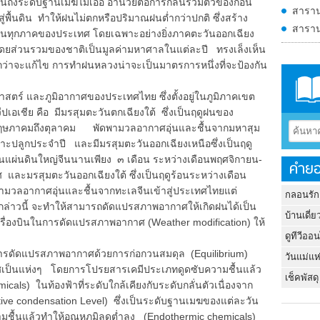
นถึงระดับฐานเมฆไม่เอื้อ อำนวยต่อการกลั่นรวมตัวของก้อน
สาราน
พื้นดิน ทำให้ฝนไม่ตกหรือปริมาณฝนต่ำกว่าปกติ ซึ่งสร้าง
สาราน
ในทุกภาคของประเทศ โดยเฉพาะอย่างยิ่งภาคตะวันออกเฉียง
ดยส่วนรวมของชาติเป็นมูลค่ามหาศาลในแต่ละปี ทรงเล็งเห็น
กินกว่าจะแก้ไข การทำฝนหลวงน่าจะเป็นมาตรการหนึ่งที่จะป้องกัน
ตร์ และภูมิอากาศของประเทศไทย ซึ่งตั้งอยู่ในภูมิภาคเขต
ปเอเชีย คือ มีมรสุมตะวันตกเฉียงใต้ ซึ่งเป็นฤดูฝนของ
พฤษภาคมถึงตุลาคม พัดพามวลอากาศอุ่นและชื้นจากมหาสุม
พาะปลูกประจำปี และมีมรสุมตะวันออกเฉียงเหนือซึ่งเป็นฤดู
แผ่นดินใหญ่จีนนานเพียง ๓ เดือน ระหว่างเดือนพฤศจิกายน-
คำยอ
ทศ และมรสุมตะวันออกเฉียงใต้ ซึ่งเป็นฤดูร้อนระหว่างเดือน
มวลอากาศอุ่นและชื้นจากทะเลจีนเข้าสู่ประเทศไทยแต่
กลอนรัก
กล่าวนี้ จะทำให้สามารถดัดแปรสภาพอากาศให้เกิดฝนได้เป็น
บ้านเดี่ย
รื่องบินในการดัดแปรสภาพอากาศ (Weather modification) ให้
ดูทีวีออ
การดัดแปรสภาพอากาศด้วยการก่อกวนสมดุล (Equilibrium)
วันแม่แห
าศเป็นแห่งๆ โดยการโปรยสารเคมีประเภทดูดซับความชื้นแล้ว
เช็คพัสดุ
cals) ในท้องฟ้าที่ระดับใกล้เคียงกับระดับกลั่นตัวเนื่องจาก
ve condensation Level) ซึ่งเป็นระดับฐานเมฆของแต่ละวัน
ามชื้นแล้วทำให้อุณหภูมิลดต่ำลง (Endothermic chemicals)