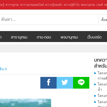
มรู้
สารานุกรม
สารานุกรมออนไลน์
ความรู้รอบตัว
ความรู้ทั่วไป
พจนานุกรม
เกมส์
เพ
ทั้
ีต
สารานุกรม
ถาม-ตอบ
พจนานุกรม
เว็บบอร์ด
บทควา
สำหรับ
ห็น 0
โครงก
การผล
โครงก
น้ำ
โครงก
โครงก