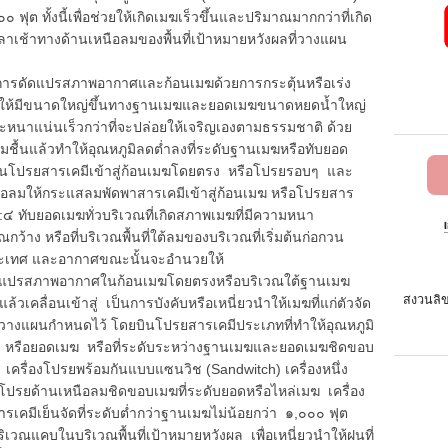
ฟุต ทั้งนี้เพื่อช่วยให้เกิดเมฆเร็วขึ้นและปริมาณมากกว่าที่เกิด
เช้าทางด้านเหนือลมของพื้นที่เป้าหมายหวังผลที่วางแผน
นการดัดแปรสภาพอากาศและก้อนเมฆด้วยการกระตุ้นหรือเร่ง
ล้ว ให้มีขนาดใหญ่ขึ้นทางฐานเมฆและยอดเมฆขนาดหยดน้ำใหญ่
หนาแน่นเร็วกว่าที่จะปล่อยให้เจริญเองตามธรรมชาติ ด้วย
มชื้นแล้วทำให้อุณหภูมิลดต่ำลงที่ระดับฐานเมฆหรือทับยอด
โปรยสารเคมีเข้าสู่ก้อนเมฆโดยตรง หรือโปรยรอบๆ และ
ือลมให้กระแสลมพัดพาสารเคมีเข้าสู่ก้อนเมฆ หรือโปรยสาร
:๔ ทับยอดเมฆทั่วบริเวณที่เกิดสภาพเมฆที่มีความหนา
กว้าง หรือที่บริเวณพื้นที่ใต้ลมของบริเวณที่เริ่มต้นก่อกวน
มิประเทศ และอากาศขณะนั้นจะอำนวยให้
ัดแปรสภาพอากาศในก้อนเมฆโดยตรงหรือบริเวณใต้ฐานเมฆ
สงวนลิข
ล้วเคลื่อนเข้าสู่ เป็นการบังคับหรือเหนี่ยวนำให้เมฆที่แก่ตัวจัด
ลที่วางแผนกำหนดไว้ โดยบินโปรยสารเคมีประเภทที่ทำให้อุณหภูมิ
 หรือยอดเมฆ หรือที่ระดับระหว่างฐานเมฆและยอดเมฆชิดขอบ
 เครื่องโปรยพร้อมกันแบบแซนวิช (Sandwitch) เครื่องหนึ่ง
งโปรยด้านเหนือลมชิดขอบเมฆที่ระดับยอดหรือไหล่เมฆ เครื่อง
ารเคมีเย็นจัดที่ระดับต่ำกว่าฐานเมฆไม่น้อยกว่า ๑,๐๐๐ ฟุต
ริเวณแคบในบริเวณพื้นที่เป้าหมายหวังผล เพื่อเหนี่ยวนำให้ฝนที่