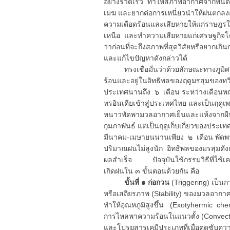
อย่างรวดเร็ว ทำให้สภาพอากาศจากพื้นดิ
เมฆ และยากต่อการเหนี่ยวนำให้ฝนตกลงสู่
ความเดือดร้อนและเสียหายให้แก่ราษฎร
เหนือ และทำความเสียหายแก่เศรษฐกิจโ
ว่าก่อนที่จะถึงสภาพที่สุดวิสัยหรือยากเ
และแก้ไขปัญหาดังกล่าวได้
ทรงเชื่อมั่นว่าด้วยลักษณะทางภูมิศาส
ร้อนและอยู่ในอิทธิพลของฤดูมรสุมของทวี
ประเทศนานถึง ๖ เดือน ระหว่างเดือน
ทรอินเดียเข้าสู่ประเทศไทย และเป็นฤดูเ
หนาวพัดพามวลอากาศเย็นและแห้งจากผืน
กุมภาพันธ์ แต่เป็นฤดูเก็บเกี่ยวของประเ
มีนาคม-เมษายนนานเพียง ๒ เดือน พัดพา
ปริมาณฝนไม่สูงนัก อิทธิพลของมรสุมดัง
ผลสำเร็จ ปัจจุบันใช้กรรมวิธีที่ใช้เค
เกิดฝนใน ๓ ขั้นตอนด้วยกัน คือ
ขั้นที่ ๑ ก่อกวน
(Triggering) เป็น
หรือเสถียรภาพ (Stability) ของมวลอาก
ทำให้อุณหภูมิสูงขึ้น (Exotyhermic chemi
การไหลพาความร้อนในแนวตั้ง (Convecti
และโปรยสารเคมีประเภทที่เมื่อดูดซับคว