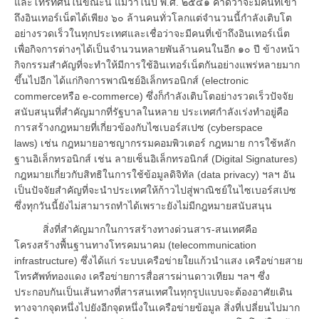
และโทรทัศน์ในขณะนี้ แม้ว่าในปี พ.ศ. ๒๕๔๑ คาดว่าจะมีคนที่เข้า
ถึงอินเทอร์เน็ตได้เพียง ๖๐ ล้านคนทั่วโลกแต่จำนวนนี้กำลังเติบโต
อย่างรวดเร็วในทุกประเทศและเชื่อว่าจะมีคนที่เข้าถึงอินเทอร์เน็ต
เพื่อกิจการต่างๆได้เป็นจำนวนหลายพันล้านคนในอีก ๑๐ ปี ข้างหน้า
กิจกรรมสำคัญที่จะทำให้มีการใช้อินเทอร์เน็ตกันอย่างแพร่หลายมาก
ขึ้นไปอีก ได้แก่กิจการพาณิชย์อิเล็กทรอนิกส์ (electronic
commerceหรือ e-commerce) ซึ่งก็กำลังเติบโตอย่างรวดเร็วปัจจัย
สนับสนุนที่สำคัญมากที่รัฐบาลในหลาย ประเทศกำลังเร่งทำอยู่คือ
การสร้างกฎหมายที่เกี่ยวข้องกับไซเบอร์สเปซ (cyberspace
laws) เช่น กฎหมายอาชญากรรมคอมพิวเตอร์ กฎหมาย การใช้หลัก
ฐานอิเล็กทรอนิกส์ เช่น ลายเซ็นอิเล็กทรอนิกส์ (Digital Signatures)
กฎหมายเกี่ยวกับสิทธิในการใช้ข้อมูลดิจิทัล (data privacy) ฯลฯ อัน
เป็นปัจจัยสำคัญที่จะนำประเทศให้ก้าวไปสู่พาณิชย์ในไซเบอร์สเปซ
ซึ่งทุกวันนี้ยังไม่สามารถทำได้เพราะยังไม่มีกฎหมายสนับสนุน
สิ่งที่สำคัญมากในการสร้างทางด่วนสาร-สนเทศคือ
โครงสร้างพื้นฐานทางโทรคมนาคม (telecommunication
infrastructure) ซึ่งได้แก่ ระบบเครือข่ายใยแก้วนำแสง เครือข่ายสาย
โทรศัพท์ทองแดง เครือข่ายการสื่อสารผ่านดาวเทียม ฯลฯ ซึ่ง
ประกอบกันเป็นเส้นทางที่สารสนเทศในทุกรูปแบบจะต้องอาศัยเดิน
ทางจากจุดหนึ่งไปยังอีกจุดหนึ่งในเครือข่ายข้อมูล สิ่งที่เปลี่ยนไปมาก