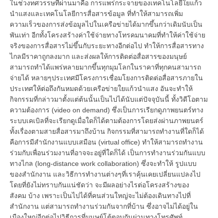
ในช่วงทศวรรษที่ผ่านมาคือ การแพร่กระจายของเทคโนโลยีใยแก้ว
นำแสงและเทคโนโลยีการสื่อสารข้อมูล ที่ทำให้สามารถเพิ่ม
ความเร็วของการส่งข้อมูลไปในเครือข่ายได้มากขึ้นกว่าเดิมนับเป็น
พันเท่า อีกทั้งโครงสร้างค่าใช้จ่ายทางโทรคมนาคมที่ทำให้ค่าใช้จ่าย
จริงของการสื่อสารไม่ขึ้นกับระยะทางอีกต่อไป ทำให้การสื่อสารทาง
ไกลมีราคาถูกลงมาก และส่งผลให้การติดต่อสื่อสารของมนุษย์
สามารถทำได้แพร่หลายมากขึ้นทุกมุมโลกในราคาที่ทุกคนสามารถ
จ่ายได้ หลายๆประเทศมีโครงการเชื่อมโยงการติดต่อสื่อสารภายใน
ประเทศให้ต่อถึงกันหมดด้วยเครือข่ายใยแก้วนำแสง อันจะทำให้
กิจกรรมที่กล่าวมาตั้งแต่ต้นนั้นเป็นไปได้นับแต่ปัจจุบันนี้ ทั้งวิดีโอตาม
ความต้องการ (video on demand) ซึ่งเป็นการเรียกดูภาพยนตร์ทาง
ระบบเคเบิลที่จะเรียกดูเมื่อใดก็ได้ตามต้องการโดยส่งผ่านภาพยนตร์
ทั้งเรื่องตามสายสื่อสารมาถึงบ้าน กิจกรรมที่สามารถทำงานที่ใดก็ได้
คือการมีสำนักงานแบบเสมือน (virtual office) ทำให้สามารถทำงาน
ร่วมกับเพื่อนร่วมงานที่อาจจะอยู่ที่ใดก็ได้ เป็นการทำงานร่วมกันแบบ
ทางไกล (long-distance work collaboration) ซึ่งจะทำให้ รูปแบบ
ของสำนักงาน และวิธีการทำงานต่างๆที่เราคุ้นเคยเปลี่ยนแปลงไป
โดยที่ยังไม่ทราบกันแน่ชัดว่า จะมีผลอย่างไรต่อโครงสร้างของ
สังคม บ้าง เพราะเป็นไปได้ที่คนส่วนใหญ่จะไม่ต้องเดินทางไปที่
สำนักงาน แต่สามารถทำงานร่วมกันจากที่บ้าน ซึ่งอาจไม่ได้อยู่ใน
เมืองใหญ่อีกต่อไปวิธีการที่มนุษย์โต้ตอบกันผ่านทางโทรศัพท์