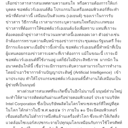
เลือกข่าวสารสารสนเทศตามความสนใจ หรือความต้องการให้แก่
บุคคล ซอฟต์แวร์เอเยนต์คือ โปรแกรมในเครื่องคอมพิวเตอร์ที่จะทำ
หน้าที่ดังกล่าวนี้ เสมือนเป็นตัวแทน (เอเยนต์) ของเราในการรับ
ข่าวสาร วิธีการคือ เราสามารถระบุความสนใจหรือประเภทของ
ข่าวสารที่ต้องการให้ซอฟต์แวร์เอเยนต์แจ้งเพื่อทราบ แทนที่เราจะ
ต้องคอยเผ้าดูข่าวสารจำนวนมหาศาลนี้เองตลอดเวลา ตัวอย่างเช่น
ถ้าต้องการทราบความคืบหน้าของข่าวการประชุมคณะรัฐมนตรี ก็จะ
มีการแจ้งเฉพาะเมื่อมีข่าวนี้เท่านั้น ซอฟต์แวร์เอเยนต์นี้ทำหน้าที่เป็น
ผู้แทนคอยกรองข่าวสารเฉพาะที่เราต้องการ แม้ในขณะนี้ เราจะมี
ซอฟต์แวร์เอเยนต์ที่ใช้งานอยู่ แต่ก็ยังไม่มีประสิทธิภาพ มากนัก ใน
อนาคตอันใกล้นี้ เชื่อว่าจะมีการยกระดับความสามารถในการทำงาน
โดยนำเอาวิชาการด้านปัญญาประดิษฐ์ (Artificial Intelligence) เข้า
มาประกอบ ทำให้โปรแกรมซอฟต์แวร์เอเยนต์นี้ทำงานได้เสมือนเป็น
ผู้ช่วยที่เป็นมนุษย์
ทางด่วนสารสนเทศที่จะเกิดขึ้นในอีกไม่นานนี้ มนุษย์ส่วนใหญ่
จะทำให้สามารถติดต่อกันผ่านเครือข่ายคอมพิวเตอร์ ประธานบริษัท
Intel Corporation ซึ่งเป็นบริษัทผลิตไมโครโพรเซสเซอร์ที่ใหญ่ที่สุด
ในโลก ได้กล่าวในปี พ.ศ.๒๕๔๑ ว่า ภายใน ๑๐ ปีจะมีคอมพิวเตอร์
เชื่อมต่อถึงกันไม่ต่ำกว่าหนึ่งพันล้านเครื่องทั่วโลก ซึ่งจะทำให้เกิดสิ่ง
แวดล้อมไซเบอร์สเปซกระจายไปทุกมุมโลกเหมือนกับการใช้โทรศัพท์