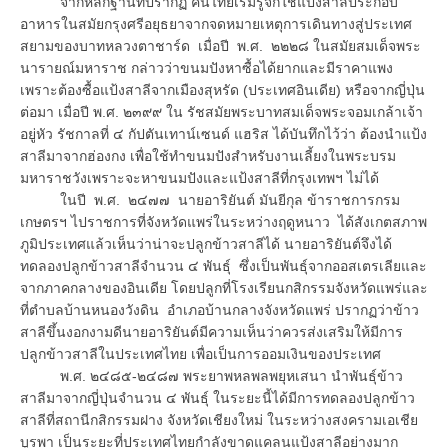
จากหลักฐานที่ปรากฏ คนไทยเริ่มรู้จักใช้แป้งสาลีประกอบ
อาหารในสมัยกรุงศรีอยุธยาจากจดหมายเหตุการเดินทางสู่ประเทศ
สยามของบาทหลวงตาชาร์ด เมื่อปี พ.ศ. ๒๒๒๘ ในสมัยสมเด็จพระ
นารายณ์มหาราช กล่าวว่าขนมปังหาซื้อได้ยากและมีราคาแพง
เพราะต้องซื้อแป้งสาลีจากเมืองสุหรัด (ประเทศอินเดีย) หรือจากญี่ปุ่น
ต่อมา เมื่อปี พ.ศ. ๒๓๙๙ ใน รัชสมัยพระบาทสมเด็จพระจอมเกล้าเจ้า
อยู่หัว รัชกาลที่ ๔ กัปตันเทาน์เซนด์ แฮริส ได้บันทึกไว้ว่า ต้องนำแป้ง
สาลีมาจากฮ่องกง เพื่อใช้ทำขนมปังสำหรับงานเลี้ยงในพระบรม
มหาราชวังเพราะจะหาขนมปังและแป้งสาลีที่กรุงเทพฯ ไม่ได้
ในปี พ.ศ. ๒๔๗๗ นายอาริยันต์ มันยีกุล ข้าราชการกรม
เกษตรฯ ไปราชการที่จังหวัดแพร่ในระหว่างฤดูหนาว ได้สังเกตสภาพ
ภูมิประเทศแล้วเห็นว่าน่าจะปลูกข้าวสาลีได้ นายอาริยันต์จึงได้
ทดลองปลูกข้าวสาลีจำนวน ๔ พันธุ์ ซึ่งเป็นพันธุ์จากออสเตรเลียและ
จากภาคกลางของอินเดีย โดยปลูกที่โรงเรียนกสิกรรมจังหวัดแพร่และ
ที่ตำบลบ้านหนองวังดิน อำเภอบ้านกลางจังหวัดแพร่ ปรากฏว่าข้าว
สาลีขึ้นงอกงามดีนายอาริยันต์มีความเห็นว่าควรส่งเสริมให้มีการ
ปลูกข้าวสาลีในประเทศไทย เพื่อเป็นการออมเงินของประเทศ
พ.ศ. ๒๔๘๕-๒๔๘๗ พระยาพหลพลพยุหเสนา นำพันธุ์ข้าว
สาลีมาจากญี่ปุ่นจำนวน ๔ พันธุ์ ในระยะนี้ได้มีการทดลองปลูกข้าว
สาลีที่สถานีกสิกรรมฝาง จังหวัดเชียงใหม่ ในระหว่างสงครามเอเชีย
บูรพา เป็นระยะที่ประเทศไทยกำลังขาดแคลนแป้งสาลีอย่างมาก