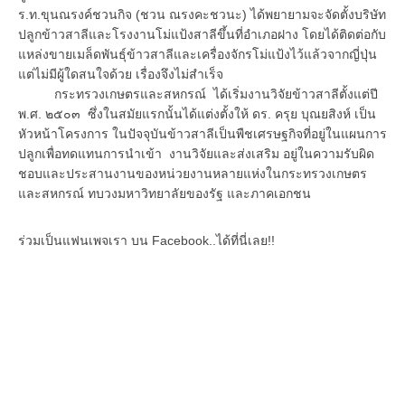
ร.ท.ขุนณรงค์ชวนกิจ (ชวน ณรงคะชวนะ) ได้พยายามจะจัดตั้งบริษัท
ปลูกข้าวสาลีและโรงงานโม่แป้งสาลีขึ้นที่อำเภอฝาง โดยได้ติดต่อกับ
แหล่งขายเมล็ดพันธุ์ข้าวสาลีและเครื่องจักรโม่แป้งไว้แล้วจากญี่ปุ่น
แต่ไม่มีผู้ใดสนใจด้วย เรื่องจึงไม่สำเร็จ
กระทรวงเกษตรและสหกรณ์ ได้เริ่มงานวิจัยข้าวสาลีตั้งแต่ปี
พ.ศ. ๒๕๐๓ ซึ่งในสมัยแรกนั้นได้แต่งตั้งให้ ดร. ครุย บุณยสิงห์ เป็น
หัวหน้าโครงการ ในปัจจุบันข้าวสาลีเป็นพืชเศรษฐกิจที่อยู่ในแผนการ
ปลูกเพื่อทดแทนการนำเข้า งานวิจัยและส่งเสริม อยู่ในความรับผิด
ชอบและประสานงานของหน่วยงานหลายแห่งในกระทรวงเกษตร
และสหกรณ์ ทบวงมหาวิทยาลัยของรัฐ และภาคเอกชน
ร่วมเป็นแฟนเพจเรา บน Facebook..ได้ที่นี่เลย!!