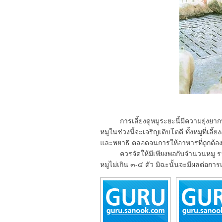
การเลี้ยงดูหมูระยะนี้มีความยุ่งยากน้อ
หมูในช่วงนี้จะเจริญเติบโตดี ทั้งหมูที่เ
และพยาธิ ตลอดจนการให้อาหารที่ถูกต้อง ก
ควรจัดให้มีเพียงพอกับจำนวนหมู รางอ
หมูไม่เกิน ๓-๔ ตัว มิฉะนั้นจะมีผลต่อกา