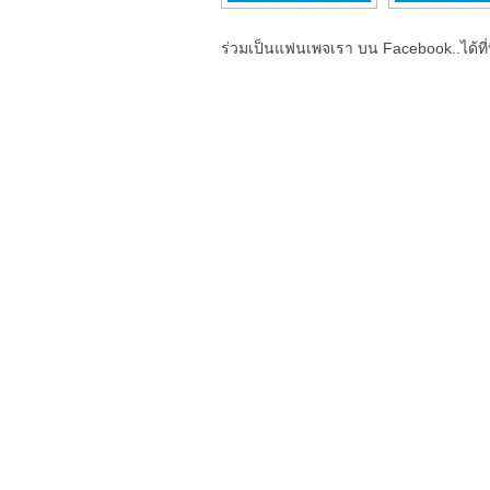
ร่วมเป็นแฟนเพจเรา บน Facebook..ได้ที่น