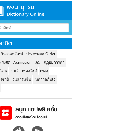
พจนานุกรม
Dictionary Online
ดฮิต
 วันวาเลนไทน์
ประกาศผล O-Net
ว รังสิต
Admission
เกม
กฏอัยการศึก
นไลน์
เกมส์
เพลงใหม่
เพลง
่งชาติ
วันสารทจีน
เทศกาลกินเจ
สนุก แอปพลิเคชั่น
ดาวน์โหลดได้แล้ววันนี้