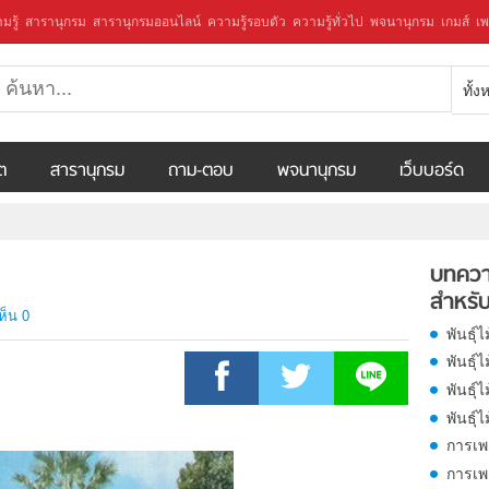
มรู้
สารานุกรม
สารานุกรมออนไลน์
ความรู้รอบตัว
ความรู้ทั่วไป
พจนานุกรม
เกมส์
เพ
ทั้
ีต
สารานุกรม
ถาม-ตอบ
พจนานุกรม
เว็บบอร์ด
บทควา
สำหรับ
ห็น 0
พันธุ์
พันธุ์
พันธุ์ไ
พันธุ์
การเพ
การเพ