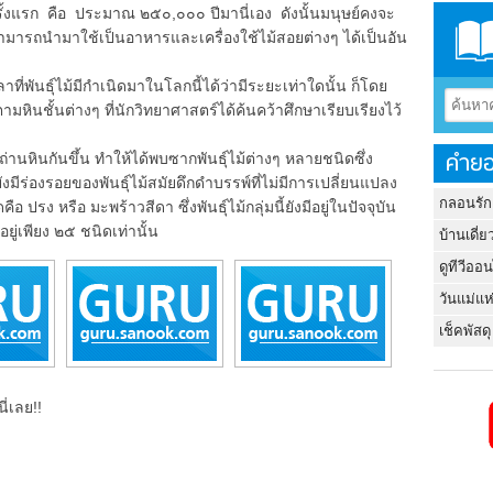
รั้งแรก คือ ประมาณ ๒๕๐,๐๐๐ ปีมานี่เอง ดังนั้นมนุษย์คงจะ
ึงสามารถนำมาใช้เป็นอาหารและเครื่องใช้ไม้สอยต่างๆ ได้เป็นอัน
ธุ์ไม้มีกำเนิดมาในโลกนี้ได้ว่ามีระยะเท่าใดนั้น ก็โดย
ตามหินชั้นต่างๆ ที่นักวิทยาศาสตร์ได้ค้นคว้าศึกษาเรียบเรียงไว้
คำยอ
ินกันขึ้น ทำให้ได้พบซากพันธุ์ไม้ต่างๆ หลายชนิดซึ่ง
่ยังมีร่องรอยของพันธุ์ไม้สมัยดึกดำบรรพ์ที่ไม่มีการเปลี่ยนแปลง
กลอนรัก
คือ ปรง หรือ มะพร้าวสีดา ซึ่งพันธุ์ไม้กลุ่มนี้ยังมีอยู่ในปัจจุบัน
ู่เพียง ๒๕ ชนิดเท่านั้น
บ้านเดี่ย
ดูทีวีออ
วันแม่แห
เช็คพัสดุ
ี่เลย!!