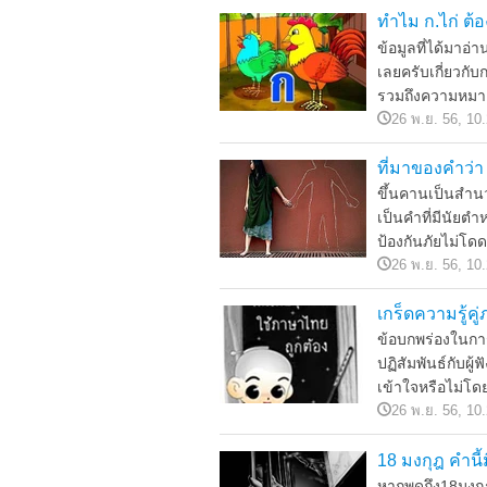
ทำไม ก.ไก่ ต้
ข้อมูลที่ได้มาอ
เลยครับเกี่ยวกั
รวมถึงความหมายข
26 พ.ย. 56, 10
ที่มาของคำว่า
ขึ้นคานเป็นสำนว
เป็นคำที่มีนัยตำ
ป้องกันภัยไม่โดดเ
26 พ.ย. 56, 10
เกร็ดความรู้ค
ข้อบกพร่องในการ
ปฏิสัมพันธ์กับผู้
เข้าใจหรือไม่โด
26 พ.ย. 56, 10
18 มงกุฎ คำนี้
หากพูดถึง18มงกุ