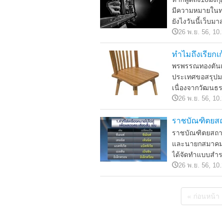
มีความหมายในทาง
ยังไงวันนี้เว็บ
26 พ.ย. 56, 10
ทำไมถึงเรียกเก้
พรพรรณทองตันเล่
ประเทศขอสรุปมาใ
เนื่องจากวัฒนธร
26 พ.ย. 56, 10
ราชบัณฑิตยสถ
ราชบัณฑิตยสถา
และนายกสมาคมค
ได้จัดทำแบบสำร
26 พ.ย. 56, 10
« ก่อนหน้า