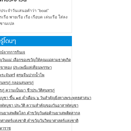
์ประจำวันเสนอคำว่า “boat”
รือ พายเรือ เรือ เรือบด เล่นเรือ ใส่ลง
 ชามเปล
รู้โดนๆ
น์จากการกินเจ
ญวันแม่ เลือกของขวัญให้คุณแม่ตามธาตุเกิด
ูเขาทอง
ประเพณีแห่เทียนพรรษา
พระจันทร์
ตรุษจีนปากน้ำโพ
สุนทรภู่ กลอนสุนทรภู่
รภู่ ความเป็นมา ชีวประวัติสุนทรภู่
ขบูชา ขึ้น ๑๕ ค่ำเดือน ๖ วันสำคัญยิ่งทางพระพุทธศาสนา
าฬหบูชา ประวัติ ความสําคัญของวันอาสาฬหบูชา
ต้านยาเสพติดโลก คำขวัญวันต่อต้านยาเสพติดสากล
าศาสตร์แห่งชาติ คำขวัญวันวิทยาศาสตร์แห่งชาติ
มหาราช