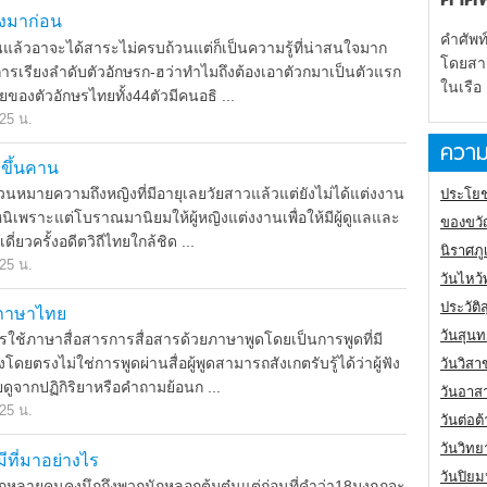
องมาก่อน
คำศัพท
่านแล้วอาจะได้สาระไม่ครบถ้วนแต่ก็เป็นความรู้ที่น่าสนใจมาก
โดยสารเ
บการเรียงลำดับตัวอักษรก-ฮว่าทำไมถึงต้องเอาตัวกมาเป็นตัวแรก
ในเรือ
องตัวอักษรไทยทั้ง44ตัวมีคนอธิ ...
.25 น.
ความ
 ขึ้นคาน
นหมายความถึงหญิงที่มีอายุเลยวัยสาวแล้วแต่ยังไม่ได้แต่งงาน
ประโยช
หนิเพราะแต่โบราณมานิยมให้ผู้หญิงแต่งงานเพื่อให้มีผู้ดูแลและ
ของขวั
ดี่ยวครั้งอดีตวิถีไทยใกล้ชิด ...
นิราศภ
.25 น.
วันไหว้
ประวัติ
ู่ภาษาไทย
วันสุนท
ใช้ภาษาสื่อสารการสื่อสารด้วยภาษาพูดโดยเป็นการพูดที่มี
ฟังโดยตรงไม่ใช่การพูดผ่านสื่อผู้พูดสามารถสังเกตรับรู้ได้ว่าผู้ฟัง
วันวิสา
ยดูจากปฏิกิริยาหรือคำถามย้อนก ...
วันอาส
.25 น.
วันต่อ
วันวิทย
มีที่มาอย่างไร
วันปิย
ฎหลายคนคงนึกถึงพวกนักหลอกต้มตุ๋นแต่ก่อนที่คำว่า18มงกุฎจะ