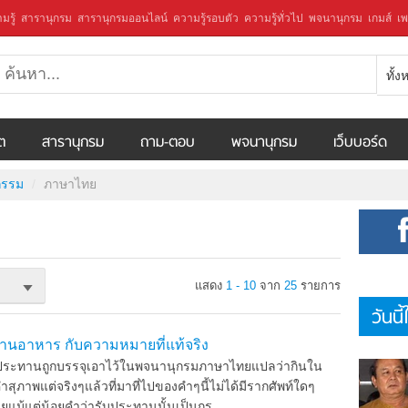
มรู้
สารานุกรม
สารานุกรมออนไลน์
ความรู้รอบตัว
ความรู้ทั่วไป
พจนานุกรม
เกมส์
เพ
ทั้
ีต
สารานุกรม
ถาม-ตอบ
พจนานุกรม
เว็บบอร์ด
รรม
ภาษาไทย
แสดง
1 - 10
จาก
25
รายการ
วันนี
ทานอาหาร กับความหมายที่แท้จริง
รับประทานถูกบรรจุเอาไว้ในพจนานุกรมภาษาไทยแปลว่ากินใน
ุภาพแต่จริงๆแล้วที่มาที่ไปของคำๆนี้ไม่ได้มีรากศัพท์ใดๆ
ลยแม้แต่น้อยคำว่ารับประทานนั้นเป็นกร ...