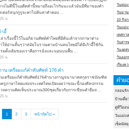
วันพ่อแ
ไม่ดีนี้ในอดีตคำนี้หมายถึงอะไรกันนะแล้วมันมีที่มาของคำ
มาสเตอร์สนุกกูรูจะพาไปค้นหาคำตอบ ...
วันมาฆ
.25 น.
10 กิจก
วันแม่แ
าอี้
เทศกาล
าเรื่องนี้ไว้ในอภิธานศัพท์คำไทยที่มีต้นเค้าจากภาษาต่าง
วันสาร
ห้อ่านสั้นๆว่าสมัยโบราณตามบ้านคนไทยมิได้มีเก้าอี้ใช้กัน
วันงดสู
รมดั้งเดิมของเราคือการนั่งและนอนบนพื้น ...
วันออกพ
.25 น.
เรียงคว
าน เตรียมแก้คำทับศัพท์ 176 คำ
นเตรียมแก้คำทับศัพท์176คำนางกาญจนานาคสกุลราชบัณฑิต
คำยอ
รูภาษาไทยแห่งประเทศไทยเปิดเผยว่าขณะนี้กองศิลปกรรม
วจความคิดเห็นประมาณ300ชุดเกี่ยวกับการเขียนคำยืมจ ...
กลอนรัก
.25 น.
บ้านเดี่ย
ดูทีวีออ
1
2
3
หน้าถัดไป »
วันแม่แห
เช็คพัสดุ