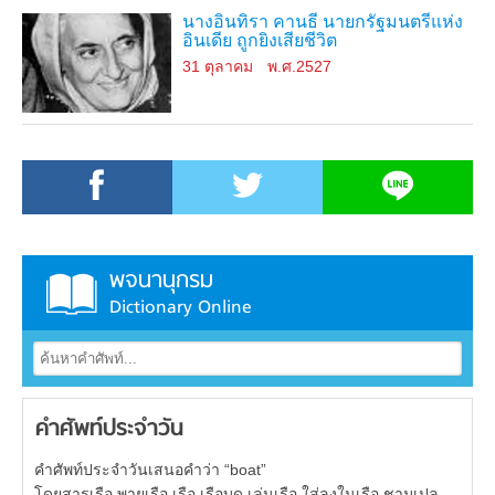
นางอินทิรา คานธี นายกรัฐมนตรีแห่ง
อินเดีย ถูกยิงเสียชีวิต
31 ตุลาคม
พ.ศ.2527
พจนานุกรม
Dictionary Online
คำศัพท์ประจำวัน
คำศัพท์ประจำวันเสนอคำว่า “boat”
โดยสารเรือ พายเรือ เรือ เรือบด เล่นเรือ ใส่ลงในเรือ ชามเปล