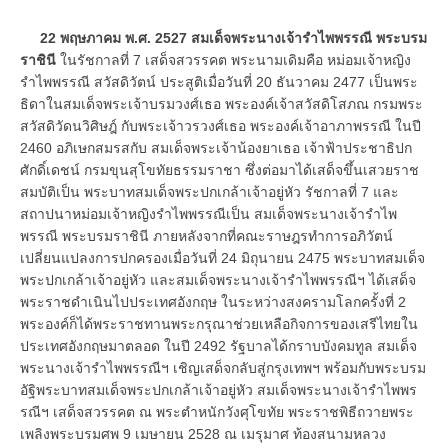
22 พฤษภาคม พ.ศ. 2527
สมเด็จพระนางเจ้ารำไพพรรณี พระบรม
ราชินี
ในรัชกาลที่ 7 เสด็จสวรรคต พระนามเดิมคือ หม่อมเจ้าหญิง
รำไพพรรณี สวัสดิวัตน์ ประสูติเมื่อวันที่ 20 ธันวาคม 2477 เป็นพระ
ธิดาในสมเด็จพระเจ้าบรมวงศ์เธอ พระองค์เจ้าสวัสดิโสภณ กรมพระ
สวัสดิวัดนวิศิษฎ์ กับพระเจ้าวรวงศ์เธอ พระองค์เจ้าอาภาพรรณี ในปี
2460 อภิเษกสมรสกับ สมเด็จพระเจ้าน้องยาเธอ เจ้าฟ้าประชาธิปก
ศักดิ์เดชน์ กรมขุนสุโขทัยธรรมราชา ซึ่งต่อมาได้เสด็จขึ้นเสวยราช
สมบัติเป็น พระบาทสมเด็จพระปกเกล้าเจ้าอยู่หัว รัชกาลที่ 7 และ
สถาปนาหม่อมเจ้าหญิงรำไพพรรณีเป็น สมเด็จพระนางเจ้ารำไพ
พรรณี พระบรมราชินี ภายหลังจากที่คณะราษฎรทำการอภิวัตน์
เปลี่ยนแปลงการปกครองเมื่อวันที่ 24 มิถุนายน 2475 พระบาทสมเด็จ
พระปกเกล้าเจ้าอยู่หัว และสมเด็จพระนางเจ้ารำไพพรรณีฯ ได้เสด็จ
พระราชดำเนินไปประเทศอังกฤษ ในระหว่างสงครามโลกครั้งที่ 2
พระองค์ก็ได้พระราชทานพระกรุณาช่วยเหลือกิจการของเสรีไทยใน
ประเทศอังกฤษมาตลอด ในปี 2492 รัฐบาลได้กราบบังคมทูล สมเด็จ
พระนางเจ้ารำไพพรรณีฯ เชิญเสด็จกลับสู่กรุงเทพฯ พร้อมกับพระบรม
อัฐิพระบาทสมเด็จพระปกเกล้าเจ้าอยู่หัว สมเด็จพระนางเจ้ารำไพพร
รณีฯ เสด็จสวรรคต ณ พระตำหนักวังศุโขทัย พระราชพิธีถวายพระ
เพลิงพระบรมศพ 9 เมษายน 2528 ณ เมรุมาศ ท้องสนามหลวง