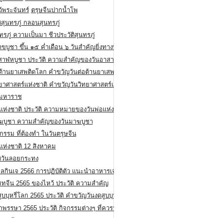
ว้พระจันทร์
ตรุษจีนปากน้ำโพ
ิสุนทรภู่ กลอนสุนทรภู่
ทรภู่ ความเป็นมา ชีวประวัติสุนทรภู่
สาขบูชา ขึ้น ๑๕ ค่ำเดือน ๖ วันสำคัญยิ่งทางพระพุทธศาสนา
สาฬหบูชา ประวัติ ความสําคัญของวันอาสาฬหบูชา
อต้านยาเสพติดโลก คำขวัญวันต่อต้านยาเสพติดสากล
ทยาศาสตร์แห่งชาติ คำขวัญวันวิทยาศาสตร์แห่งชาติ
ยมหาราช
อแห่งชาติ ประวัติ ความหมายของวันพ่อแห่งชาติ
ฆบูชา ความสำคัญของวันมาฆบูชา
กรรม ที่ต้องทำ ในวันตรุษจีน
่แห่งชาติ 12 สิงหาคม
ติวันลอยกระทง
ลกินเจ 2566 การปฏิบัติตัว แนะนำอาหารเจ
รทจีน 2565 ของไหว้ ประวัติ ความสำคัญ
ูบบุหรี่โลก 2565 ประวัติ คำขวัญวันงดสูบบุหรี่โลก
พรรษา 2565 ประวัติ กิจกรรมต่างๆ ที่ควรปฏิบัติ