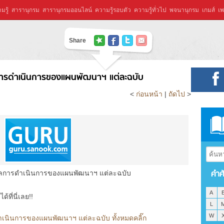
มรู้
สารานุกรม
สารานุกรมออนไลน์
ความรู้รอบตัว
ความรู้ทั่วไป
พจนานุกรม
เกมส์
เพ
Share
ารดำเนินการของแผนพัฒนาฯ แต่ละฉบับ
<
ก่อนหน้า
|
ถัดไป
>
คำศ
การดำเนินการของแผนพัฒนาฯ แต่ละฉบับ
A
ที่นี่เลย!!
L
W
นินการของแผนพัฒนาฯ แต่ละฉบับ ทั้งหมดคลิ๊ก