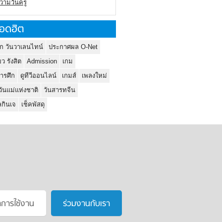
ความวันครู
อดฮิต
ก วันวาเลนไทน์
ประกาศผล O-Net
ยว รังสิต
Admission
เกม
ารศึก
ดูทีวีออนไลน์
เกมส์
เพลงใหม่
วันแม่แห่งชาติ
วันสารทจีน
กินเจ
เช็คพัสดุ
าการใช้งาน
ร่วมงานกับเรา