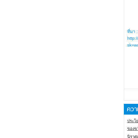
ที่มา :
http:
sk=wa
ความ
ประโย
ของขว
นิราศ