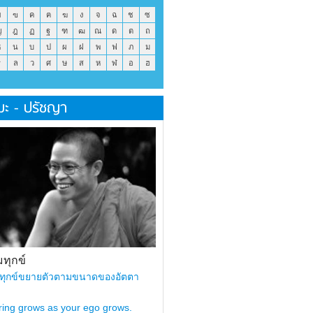
ข
ฃ
ค
ฅ
ฆ
ง
จ
ฉ
ช
ซ
ญ
ฎ
ฏ
ฐ
ฑ
ฒ
ณ
ด
ต
ถ
ธ
น
บ
ป
ผ
ฝ
พ
ฟ
ภ
ม
ร
ล
ว
ศ
ษ
ส
ห
ฬ
อ
ฮ
มะ - ปรัชญา
ทุกข์
ทุกข์ขยายตัวตามขนาดของอัตตา
ring grows as your ego grows.