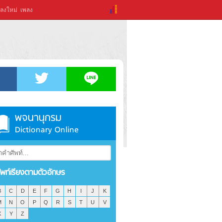
ลงใหม่
เพลง
พจนานุกรม
Dictionary Online
ัพท์เรียงตามตัวอักษร
B
C
D
E
F
G
H
I
J
K
M
N
O
P
Q
R
S
T
U
V
X
Y
Z