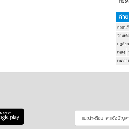
เรียง
คำย
กลอนรั
บ้านเดี่
กฏอัยก
เพลง
เทศกาล
แนะนำ-ติชมเเละแจ้งปัญห