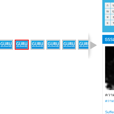
ก
ฌ
ท
ย
ธรร
รูปที่ 19 จาก 43
ความ
ความ
Suffe