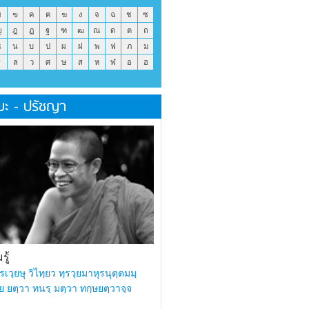
ข
ฃ
ค
ฅ
ฆ
ง
จ
ฉ
ช
ซ
ญ
ฎ
ฏ
ฐ
ฑ
ฒ
ณ
ด
ต
ถ
ธ
น
บ
ป
ผ
ฝ
พ
ฟ
ภ
ม
ร
ล
ว
ศ
ษ
ส
ห
ฬ
อ
ฮ
มะ - ปรัชญา
ู้
รเวฺยษุ วิไทฺยว ทฺรวฺยมาหุรนุตฺตมมฺ
ย ยตฺวา ทนรฺ มตฺวา ทกฺษยตฺวาจฺจ