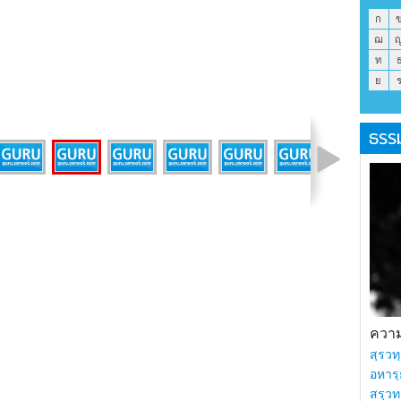
ก
ฌ
ท
ย
ธรร
รูปที่ 29 จาก 66
ความร
สฺรวทฺ
อหารฺ
สรฺวท