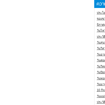
ความ
ประโย
ของขว
นิราศ
วันไห
ประวัต
วันสุน
วันวิ
วันอา
วันต่
วันวิ
วันปิ
วันพ่
วันมา
10 กิจ
วันแม
ประวั