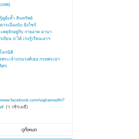
ปเทศ)
้ดูยิ่งล้ำ สินทรัพย์
ควรเมืองนับ ยิ่งไซร้
เหตุจักอยู่กับ กายอาต มานา
เบียน บ่ ได้ เร่งรู้เรียนเอาฯ
ลกนิติ
็จพระเจ้าบรมวงศ์เธอ กรมพระยา
ดิศร
//www.facebook.com/vajiramedhi?
ll
(ว.วชิรเมธี)
ดูทั้งหมด