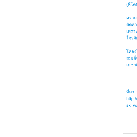
(หิโต
ความรู
คิดค่า
เพราะ
โจรจัก
โคลงโ
สมเด
เดชา
ที่มา :
http:
sk=wa