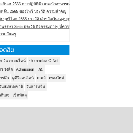
ลกินเจ 2566 การปฏิบัติตัว แนะนำอาหารเจ
รทจีน 2565 ของไหว้ ประวัติ ความสำคัญ
ูบบุหรี่โลก 2565 ประวัติ คำขวัญวันงดสูบบุหรี่โลก
พรรษา 2565 ประวัติ กิจกรรมต่างๆ ที่ควรปฏิบัติ
ความวันครู
อดฮิต
ก วันวาเลนไทน์
ประกาศผล O-Net
ยว รังสิต
Admission
เกม
ารศึก
ดูทีวีออนไลน์
เกมส์
เพลงใหม่
วันแม่แห่งชาติ
วันสารทจีน
กินเจ
เช็คพัสดุ