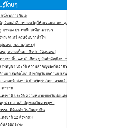
รู้โดนๆ
ชน์จากการกินเจ
ัญวันแม่ เลือกของขวัญให้คุณแม่ตามธาตุเกิด
ภูเขาทอง
ประเพณีแห่เทียนพรรษา
ว้พระจันทร์
ตรุษจีนปากน้ำโพ
ิสุนทรภู่ กลอนสุนทรภู่
ทรภู่ ความเป็นมา ชีวประวัติสุนทรภู่
สาขบูชา ขึ้น ๑๕ ค่ำเดือน ๖ วันสำคัญยิ่งทางพระพุทธศาสนา
สาฬหบูชา ประวัติ ความสําคัญของวันอาสาฬหบูชา
อต้านยาเสพติดโลก คำขวัญวันต่อต้านยาเสพติดสากล
ทยาศาสตร์แห่งชาติ คำขวัญวันวิทยาศาสตร์แห่งชาติ
ยมหาราช
อแห่งชาติ ประวัติ ความหมายของวันพ่อแห่งชาติ
ฆบูชา ความสำคัญของวันมาฆบูชา
กรรม ที่ต้องทำ ในวันตรุษจีน
่แห่งชาติ 12 สิงหาคม
ติวันลอยกระทง