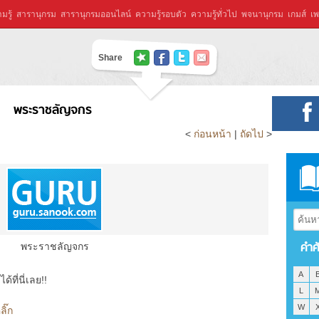
มรู้
สารานุกรม
สารานุกรมออนไลน์
ความรู้รอบตัว
ความรู้ทั่วไป
พจนานุกรม
เกมส์
เพ
Share
พระราชลัญจกร
<
ก่อนหน้า
|
ถัดไป
>
คำศ
พระราชลัญจกร
A
ที่นี่เลย!!
L
W
ิ๊ก