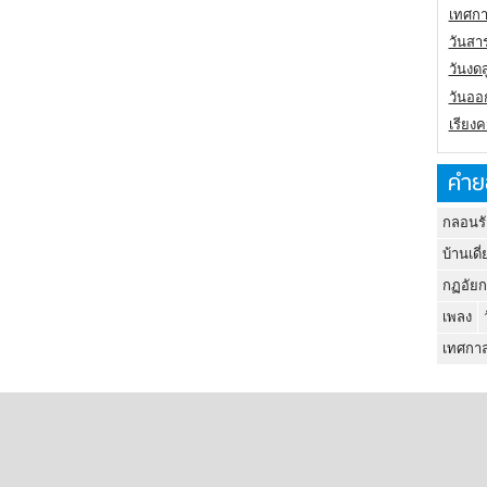
เทศกา
วันสา
วันงดส
วันออก
เรียง
คำย
กลอนรั
บ้านเดี่
กฏอัยก
เพลง
เทศกาล