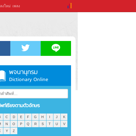
ลงใหม่
เพลง
พจนานุกรม
Dictionary Online
ัพท์เรียงตามตัวอักษร
B
C
D
E
F
G
H
I
J
K
M
N
O
P
Q
R
S
T
U
V
X
Y
Z