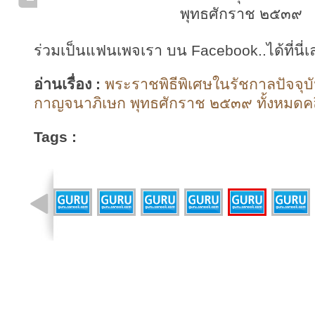
พุทธศักราช ๒๕๓๙
ร่วมเป็นแฟนเพจเรา บน Facebook..ได้ที่นี่เ
อ่านเรื่อง :
พระราชพิธีพิเศษในรัชกาลปัจจุบั
กาญจนาภิเษก พุทธศักราช ๒๕๓๙ ทั้งหมดคล
Tags :
รูปที่ 17 จาก 21