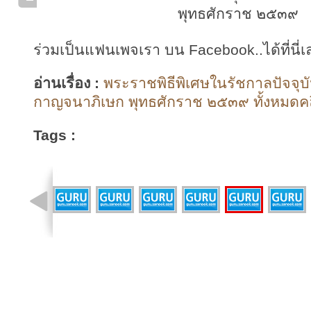
พุทธศักราช ๒๕๓๙
ร่วมเป็นแฟนเพจเรา บน Facebook..ได้ที่นี่เ
อ่านเรื่อง :
พระราชพิธีพิเศษในรัชกาลปัจจุบั
กาญจนาภิเษก พุทธศักราช ๒๕๓๙ ทั้งหมดคล
Tags :
รูปที่ 9 จาก 21