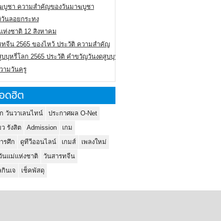
ฆบูชา ความสำคัญของวันมาฆบูชา
ติวันลอยกระทง
่แห่งชาติ 12 สิงหาคม
รทจีน 2565 ของไหว้ ประวัติ ความสำคัญ
ูบบุหรี่โลก 2565 ประวัติ คำขวัญวันงดสูบบุหรี่โลก
ความวันครู
อดฮิต
ก วันวาเลนไทน์
ประกาศผล O-Net
ยว รังสิต
Admission
เกม
ารศึก
ดูทีวีออนไลน์
เกมส์
เพลงใหม่
วันแม่แห่งชาติ
วันสารทจีน
กินเจ
เช็คพัสดุ