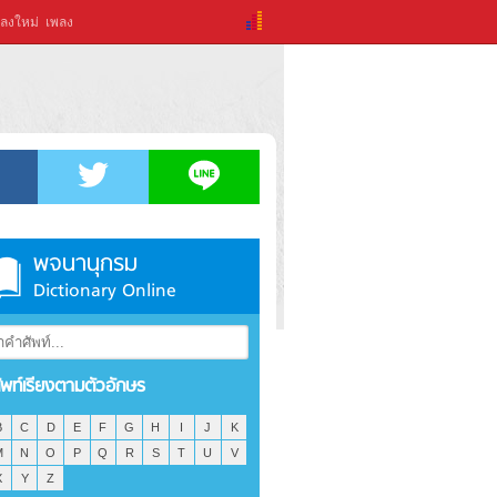
ลงใหม่
เพลง
พจนานุกรม
Dictionary Online
ัพท์เรียงตามตัวอักษร
B
C
D
E
F
G
H
I
J
K
M
N
O
P
Q
R
S
T
U
V
X
Y
Z