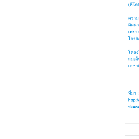
(หิโต
ความรู
คิดค่า
เพราะ
โจรจัก
โคลงโ
สมเด
เดชา
ที่มา :
http:
sk=wa