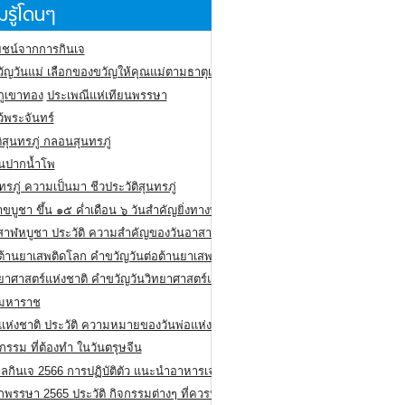
รู้โดนๆ
ชน์จากการกินเจ
ัญวันแม่ เลือกของขวัญให้คุณแม่ตามธาตุเกิด
ภูเขาทอง
ประเพณีแห่เทียนพรรษา
ว้พระจันทร์
ิสุนทรภู่ กลอนสุนทรภู่
ีนปากน้ำโพ
ทรภู่ ความเป็นมา ชีวประวัติสุนทรภู่
สาขบูชา ขึ้น ๑๕ ค่ำเดือน ๖ วันสำคัญยิ่งทางพระพุทธศาสนา
สาฬหบูชา ประวัติ ความสําคัญของวันอาสาฬหบูชา
อต้านยาเสพติดโลก คำขวัญวันต่อต้านยาเสพติดสากล
ทยาศาสตร์แห่งชาติ คำขวัญวันวิทยาศาสตร์แห่งชาติ
ยมหาราช
อแห่งชาติ ประวัติ ความหมายของวันพ่อแห่งชาติ
กรรม ที่ต้องทำ ในวันตรุษจีน
ลกินเจ 2566 การปฏิบัติตัว แนะนำอาหารเจ
พรรษา 2565 ประวัติ กิจกรรมต่างๆ ที่ควรปฏิบัติ