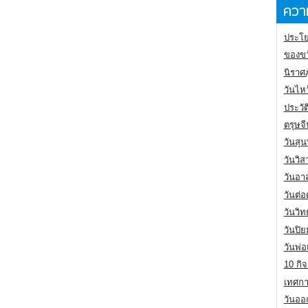
ความ
ประโย
ของขว
นิราศ
วันไห
ประวัต
ตรุษจ
วันสุน
วันวิ
วันอา
วันต่
วันวิ
วันปิ
วันพ่
10 กิจ
เทศกา
วันออก