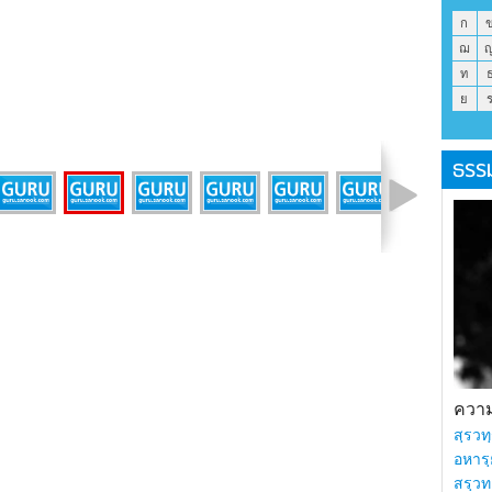
ก
ฌ
ท
ย
ธรร
รูปที่ 4 จาก 21
ความร
สฺรวทฺ
อหารฺ
สรฺวท