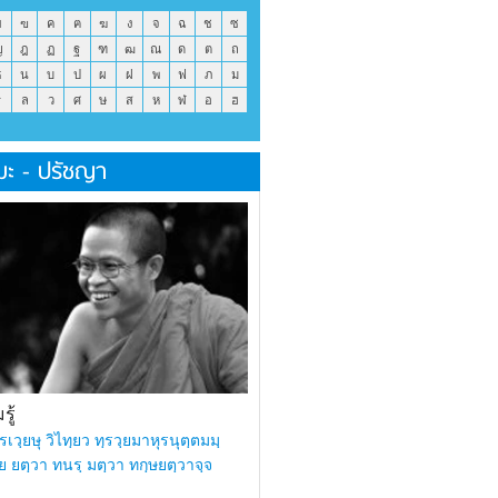
ข
ฃ
ค
ฅ
ฆ
ง
จ
ฉ
ช
ซ
ญ
ฎ
ฏ
ฐ
ฑ
ฒ
ณ
ด
ต
ถ
ธ
น
บ
ป
ผ
ฝ
พ
ฟ
ภ
ม
ร
ล
ว
ศ
ษ
ส
ห
ฬ
อ
ฮ
มะ - ปรัชญา
ู้
รเวฺยษุ วิไทฺยว ทฺรวฺยมาหุรนุตฺตมมฺ
ย ยตฺวา ทนรฺ มตฺวา ทกฺษยตฺวาจฺจ