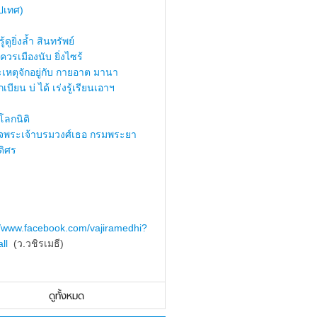
ปเทศ)
้ดูยิ่งล้ำ สินทรัพย์
ควรเมืองนับ ยิ่งไซร้
เหตุจักอยู่กับ กายอาต มานา
เบียน บ่ ได้ เร่งรู้เรียนเอาฯ
ลกนิติ
็จพระเจ้าบรมวงศ์เธอ กรมพระยา
ดิศร
//www.facebook.com/vajiramedhi?
ll
(ว.วชิรเมธี)
ดูทั้งหมด