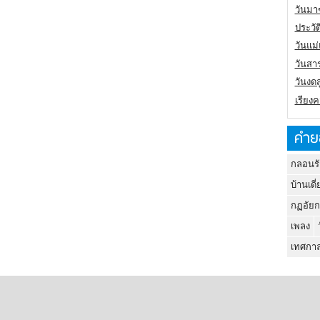
วันมา
ประวั
วันแม
วันสา
วันงดส
เรียง
คำย
กลอนรั
บ้านเดี่
กฏอัยก
เพลง
เทศกาล