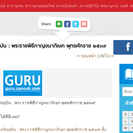
มรู้
สารานุกรม
สารานุกรมออนไลน์
ความรู้รอบตัว
ความรู้ทั่วไป
พจนานุกรม
เกมส์
เพ
Share
จุบัน : พระราชพิธีกาญจนาภิเษก พุทธศักราช ๒๕๓๙
<
ก่อนหน้า
|
ถัดไป
>
คำศ
ัจจุบัน : พระราชพิธีกาญจนาภิเษก พุทธศักราช ๒๕๓๙
A
ที่นี่เลย!!
L
W
ลปัจจุบัน : พระราชพิธีกาญจนาภิเษก พุทธศักราช ๒๕๓๙ ทั้ง