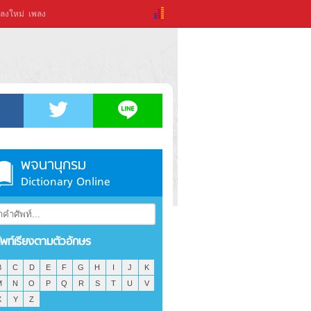
ลงใหม่
เพลง
พจนานุกรม
Dictionary Online
ัพท์เรียงตามตัวอักษร
B
C
D
E
F
G
H
I
J
K
M
N
O
P
Q
R
S
T
U
V
X
Y
Z