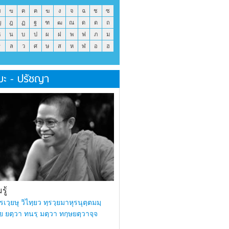
ข
ฃ
ค
ฅ
ฆ
ง
จ
ฉ
ช
ซ
ญ
ฎ
ฏ
ฐ
ฑ
ฒ
ณ
ด
ต
ถ
ธ
น
บ
ป
ผ
ฝ
พ
ฟ
ภ
ม
ร
ล
ว
ศ
ษ
ส
ห
ฬ
อ
ฮ
มะ - ปรัชญา
ู้
รเวฺยษุ วิไทฺยว ทฺรวฺยมาหุรนุตฺตมมฺ
ย ยตฺวา ทนรฺ มตฺวา ทกฺษยตฺวาจฺจ