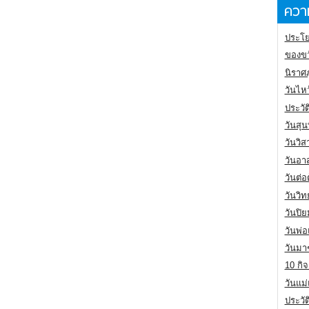
ความ
ประโย
ของขว
นิราศ
วันไห
ประวัต
วันสุน
วันวิ
วันอา
วันต่
วันวิ
วันปิ
วันพ่
วันมา
10 กิจ
วันแม
ประวั