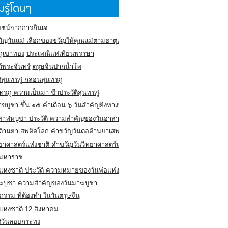
รู้โดนๆ
ชน์จากการกินเจ
ัญวันแม่ เลือกของขวัญให้คุณแม่ตามธาตุเกิด
ภูเขาทอง
ประเพณีแห่เทียนพรรษา
ว้พระจันทร์
ตรุษจีนปากน้ำโพ
ิสุนทรภู่ กลอนสุนทรภู่
ทรภู่ ความเป็นมา ชีวประวัติสุนทรภู่
สาขบูชา ขึ้น ๑๕ ค่ำเดือน ๖ วันสำคัญยิ่งทางพระพุทธศาสนา
สาฬหบูชา ประวัติ ความสําคัญของวันอาสาฬหบูชา
อต้านยาเสพติดโลก คำขวัญวันต่อต้านยาเสพติดสากล
ทยาศาสตร์แห่งชาติ คำขวัญวันวิทยาศาสตร์แห่งชาติ
ยมหาราช
อแห่งชาติ ประวัติ ความหมายของวันพ่อแห่งชาติ
ฆบูชา ความสำคัญของวันมาฆบูชา
กรรม ที่ต้องทำ ในวันตรุษจีน
่แห่งชาติ 12 สิงหาคม
ติวันลอยกระทง