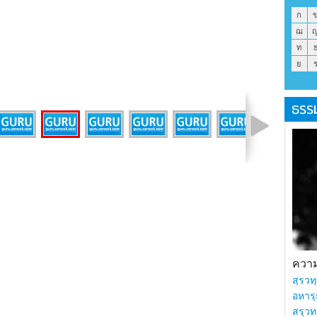
ก
ฌ
ท
ย
ธรร
รูปที่ 14 จาก 17
ความร
สฺรวทฺ
อหารฺ
สรฺวท