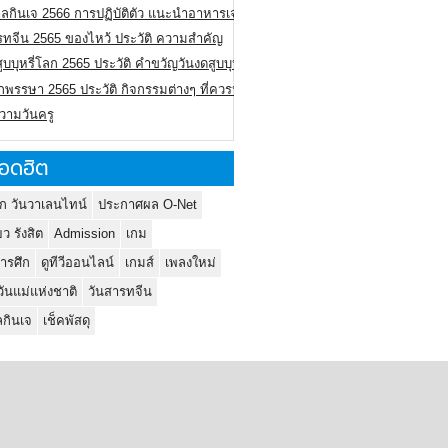
ลกินเจ 2566 การปฏิบัติตัว แนะนำอาหารเจ
รทจีน 2565 ของไหว้ ประวัติ ความสำคัญ
ูบบุหรี่โลก 2565 ประวัติ คำขวัญวันงดสูบบุหรี่โลก
พรรษา 2565 ประวัติ กิจกรรมต่างๆ ที่ควรปฏิบัติ
ความวันครู
อดฮิต
ก วันวาเลนไทน์
ประกาศผล O-Net
ยว รังสิต
Admission
เกม
ารศึก
ดูทีวีออนไลน์
เกมส์
เพลงใหม่
วันแม่แห่งชาติ
วันสารทจีน
กินเจ
เช็คพัสดุ