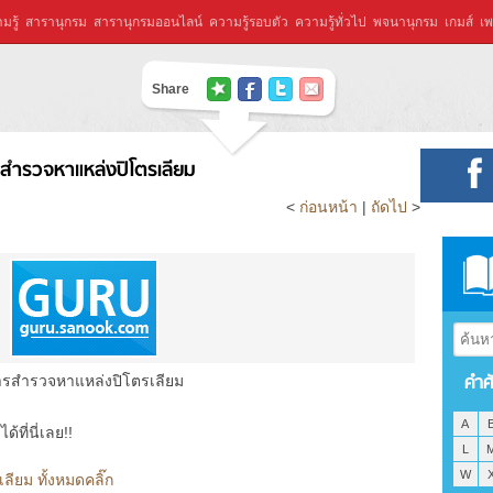
มรู้
สารานุกรม
สารานุกรมออนไลน์
ความรู้รอบตัว
ความรู้ทั่วไป
พจนานุกรม
เกมส์
เพ
Share
สำรวจหาแหล่งปิโตรเลียม
<
ก่อนหน้า
|
ถัดไป
>
คำศ
ารสำรวจหาแหล่งปิโตรเลียม
A
ที่นี่เลย!!
L
W
ียม ทั้งหมดคลิ๊ก