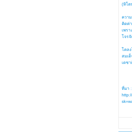
(หิโต
ความรู
คิดค่า
เพราะ
โจรจัก
โคลงโ
สมเด
เดชา
ที่มา :
http:
sk=wa