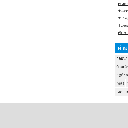
เทศกา
วันสา
วันงดส
วันออก
เรียง
คำย
กลอนรั
บ้านเดี่
กฏอัยก
เพลง
เทศกาล