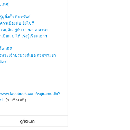
ปเทศ)
้ดูยิ่งล้ำ สินทรัพย์
ควรเมืองนับ ยิ่งไซร้
เหตุจักอยู่กับ กายอาต มานา
เบียน บ่ ได้ เร่งรู้เรียนเอาฯ
ลกนิติ
็จพระเจ้าบรมวงศ์เธอ กรมพระยา
ดิศร
//www.facebook.com/vajiramedhi?
ll
(ว.วชิรเมธี)
ดูทั้งหมด