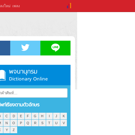
ลงใหม่
เพลง
พจนานุกรม
Dictionary Online
ัพท์เรียงตามตัวอักษร
B
C
D
E
F
G
H
I
J
K
M
N
O
P
Q
R
S
T
U
V
X
Y
Z