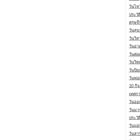
วันไห
ประวัต
ตรุษจ
วันสุน
วันวิ
วันอา
วันต่
วันวิ
วันปิ
วันพ่
10 กิจ
เทศกา
วันออก
วันมา
ประวั
วันแม
วันสา