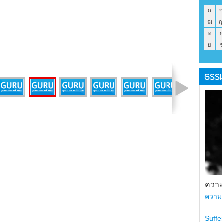
ก
ฌ
ท
ย
ธรร
รูปที่ 1 จาก 12
ความ
ความ
Suffe