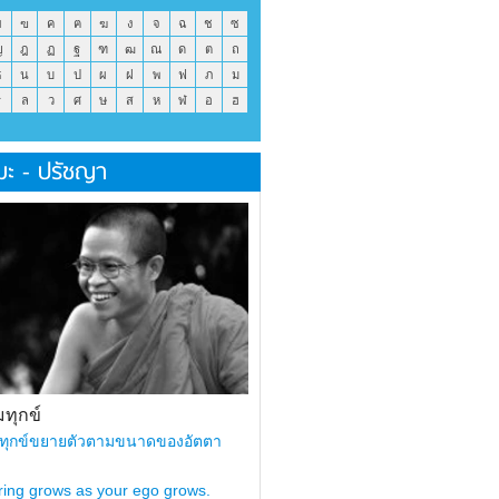
ข
ฃ
ค
ฅ
ฆ
ง
จ
ฉ
ช
ซ
ญ
ฎ
ฏ
ฐ
ฑ
ฒ
ณ
ด
ต
ถ
ธ
น
บ
ป
ผ
ฝ
พ
ฟ
ภ
ม
ร
ล
ว
ศ
ษ
ส
ห
ฬ
อ
ฮ
มะ - ปรัชญา
ทุกข์
ทุกข์ขยายตัวตามขนาดของอัตตา
ring grows as your ego grows.