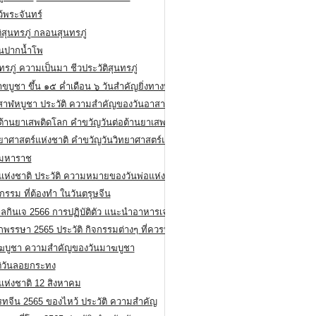
ว้พระจันทร์
ิสุนทรภู่ กลอนสุนทรภู่
ีนปากน้ำโพ
ทรภู่ ความเป็นมา ชีวประวัติสุนทรภู่
สาขบูชา ขึ้น ๑๕ ค่ำเดือน ๖ วันสำคัญยิ่งทางพระพุทธศาสนา
สาฬหบูชา ประวัติ ความสําคัญของวันอาสาฬหบูชา
อต้านยาเสพติดโลก คำขวัญวันต่อต้านยาเสพติดสากล
ทยาศาสตร์แห่งชาติ คำขวัญวันวิทยาศาสตร์แห่งชาติ
ยมหาราช
อแห่งชาติ ประวัติ ความหมายของวันพ่อแห่งชาติ
กรรม ที่ต้องทำ ในวันตรุษจีน
ลกินเจ 2566 การปฏิบัติตัว แนะนำอาหารเจ
พรรษา 2565 ประวัติ กิจกรรมต่างๆ ที่ควรปฏิบัติ
ฆบูชา ความสำคัญของวันมาฆบูชา
ติวันลอยกระทง
่แห่งชาติ 12 สิงหาคม
รทจีน 2565 ของไหว้ ประวัติ ความสำคัญ