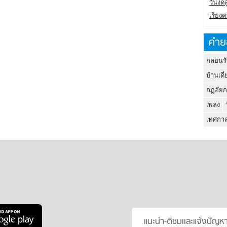
วันงดส
เรียง
คำย
กลอนรั
บ้านเดี่
กฏอัยก
เพลง
เทศกาล
แนะนำ-ติชมเเละแจ้งปัญห