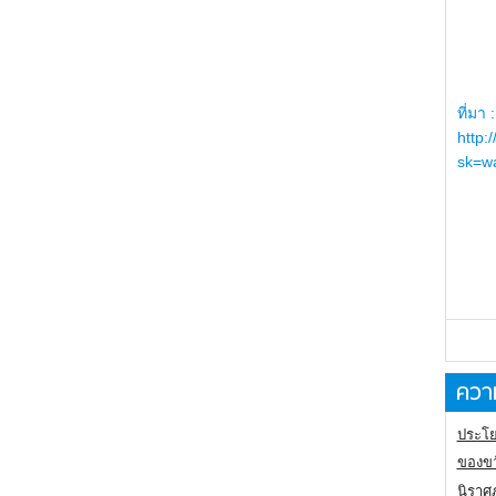
ที่มา :
http:
sk=wa
ความ
ประโย
ของขว
นิราศ