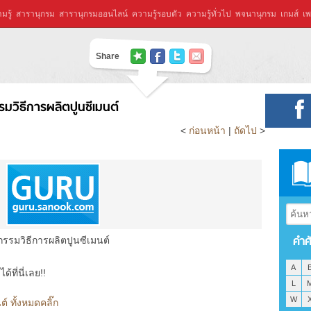
มรู้
สารานุกรม
สารานุกรมออนไลน์
ความรู้รอบตัว
ความรู้ทั่วไป
พจนานุกรม
เกมส์
เพ
Share
รมวิธีการผลิตปูนซีเมนต์
<
ก่อนหน้า
|
ถัดไป
>
คำศ
กรรมวิธีการผลิตปูนซีเมนต์
A
ที่นี่เลย!!
L
W
์ ทั้งหมดคลิ๊ก