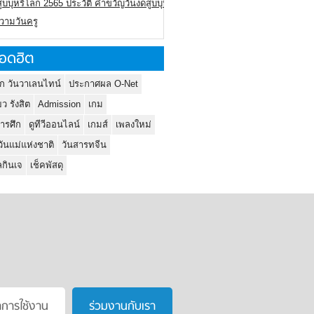
ูบบุหรี่โลก 2565 ประวัติ คำขวัญวันงดสูบบุหรี่โลก
ความวันครู
อดฮิต
ก วันวาเลนไทน์
ประกาศผล O-Net
ยว รังสิต
Admission
เกม
ารศึก
ดูทีวีออนไลน์
เกมส์
เพลงใหม่
วันแม่แห่งชาติ
วันสารทจีน
กินเจ
เช็คพัสดุ
าการใช้งาน
ร่วมงานกับเรา