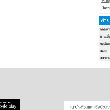
วันงดส
เรียง
คำย
กลอนรั
บ้านเดี่
กฏอัยก
เพลง
เทศกาล
แนะนำ-ติชมเเละแจ้งปัญห