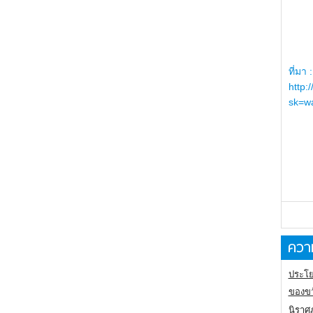
ที่มา :
http:
sk=wa
ความ
ประโย
ของขว
นิราศ