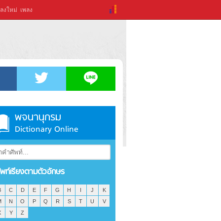
ลงใหม่
เพลง
พจนานุกรม
Dictionary Online
ัพท์เรียงตามตัวอักษร
B
C
D
E
F
G
H
I
J
K
M
N
O
P
Q
R
S
T
U
V
X
Y
Z