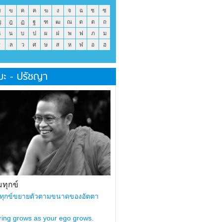
ข
ฃ
ค
ฅ
ฆ
ง
จ
ฉ
ช
ซ
ญ
ฎ
ฏ
ฐ
ฑ
ฒ
ณ
ด
ต
ถ
ธ
น
บ
ป
ผ
ฝ
พ
ฟ
ภ
ม
ร
ล
ว
ศ
ษ
ส
ห
ฬ
อ
ฮ
มะ - ปรัชญา
ทุกข์
ทุกข์ขยายตัวตามขนาดของอัตตา
ring grows as your ego grows.