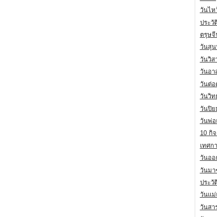
วันไห
ประวัต
ตรุษจ
วันสุน
วันวิ
วันอา
วันต่
วันวิ
วันปิ
วันพ่
10 กิจ
เทศกา
วันออก
วันมา
ประวั
วันแม
วันสา