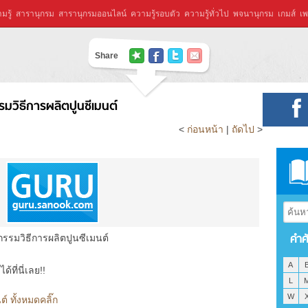
มรู้
สารานุกรม
สารานุกรมออนไลน์
ความรู้รอบตัว
ความรู้ทั่วไป
พจนานุกรม
เกมส์
เพ
Share
รมวิธีการผลิตปูนซีเมนต์
<
ก่อนหน้า
|
ถัดไป
>
คำศ
กรรมวิธีการผลิตปูนซีเมนต์
A
ที่นี่เลย!!
L
W
์ ทั้งหมดคลิ๊ก