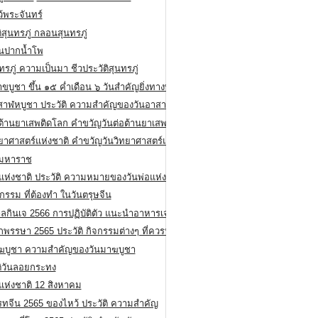
ว้พระจันทร์
ิสุนทรภู่ กลอนสุนทรภู่
ีนปากน้ำโพ
ทรภู่ ความเป็นมา ชีวประวัติสุนทรภู่
สาขบูชา ขึ้น ๑๕ ค่ำเดือน ๖ วันสำคัญยิ่งทางพระพุทธศาสนา
สาฬหบูชา ประวัติ ความสําคัญของวันอาสาฬหบูชา
อต้านยาเสพติดโลก คำขวัญวันต่อต้านยาเสพติดสากล
ทยาศาสตร์แห่งชาติ คำขวัญวันวิทยาศาสตร์แห่งชาติ
ยมหาราช
อแห่งชาติ ประวัติ ความหมายของวันพ่อแห่งชาติ
กรรม ที่ต้องทำ ในวันตรุษจีน
ลกินเจ 2566 การปฏิบัติตัว แนะนำอาหารเจ
พรรษา 2565 ประวัติ กิจกรรมต่างๆ ที่ควรปฏิบัติ
ฆบูชา ความสำคัญของวันมาฆบูชา
ติวันลอยกระทง
่แห่งชาติ 12 สิงหาคม
รทจีน 2565 ของไหว้ ประวัติ ความสำคัญ