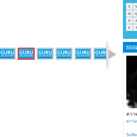
ก
ฌ
ท
ย
ธรร
รูปที่ 9 จาก 12
ความ
ความ
Suffe