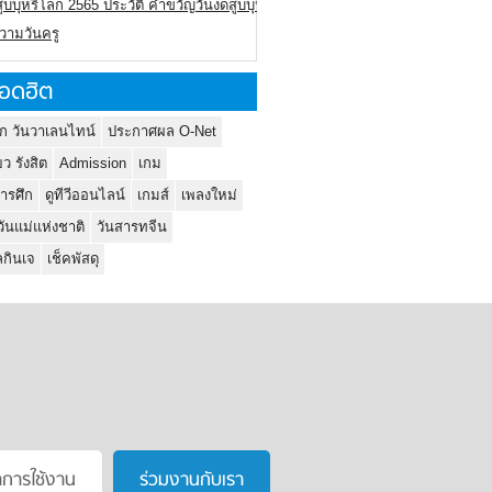
ูบบุหรี่โลก 2565 ประวัติ คำขวัญวันงดสูบบุหรี่โลก
ความวันครู
อดฮิต
ก วันวาเลนไทน์
ประกาศผล O-Net
ยว รังสิต
Admission
เกม
ารศึก
ดูทีวีออนไลน์
เกมส์
เพลงใหม่
วันแม่แห่งชาติ
วันสารทจีน
กินเจ
เช็คพัสดุ
าการใช้งาน
ร่วมงานกับเรา