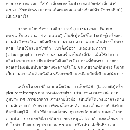
สาย ระหว่างกรุงปารีส กับเมืองต่างๆในประเทศฝรั่งเศส เมื่อ พ.ศ.
๒๔๐๙ (รัชสมัยพระบาทสมเด็จพระจอม-เกล้าเจ้าอยู่หัว รัชกาลที่ ๔ )
เป็นผลสำเร็จ
ชาวอเมริกันชื่อว่า เอลิชา เกรย์ (Elisha Gray เกิด พ.ศ.
๒๓๗๘ ถึงแก่กรรม พ.ศ. ๒๔๔๔) เป็นอีกผู้หนึ่งที่ได้ประดิษฐ์เครื่องส่ง
ภาพตัวอักษรเส้นลายมือเขียน ภาพร่าง และภาพลายเส้นต่างๆไปทาง
สาย โดยใช้กระแสไฟฟ้า เขาตั้งชื่อว่า "เทลอเทอะกราฟ
(talautograph)" การทำงานของเครื่องเป็นดังนี้คือ เมื่อใช้ปากกา
หรือโลหะแหลมๆ เขียนตัวหนังสือหรือเขียนภาพที่ต้นทาง ปากกา
หรือเครื่องเขียนที่ปลายทางจะลากเส้นไปเช่นเดียวกับที่ต้นทาง จึงเกิด
เป็นภาพลายเส้นตัวหนังสือ หรือภาพเขียนเหมือนกับที่เขียนอยู่ต้นทาง
เครื่องโทรภาพอีกแบบหนึ่งเรียกว่า แฟ็กซิมิลิ (facsimile)หรือ
picture telegraph สามารถส่งภาพถ่าย เช่น ภาพเหตุการณ์ ภาพ
ภูมิประเทศ ภาพเอกสาร ภาพลายนิ้วมือ เป็นต้นโดยวิธีเอากระดาษ
ภาพติดทาบเข้ากับกระบอกที่หมุนได้รอบตัว และเลื่อนจากหัวถึงท้าย
ทีละน้อยๆได้ แล้วใช้ลำแสงเล็กประดุจปลายดินสอดำ ส่องลงไปบน
ภาพนั้น กระบอกที่มีภาพติดทาบอยู่จะหมุนไปรอบตัว และเลื่อนจาก
หัวไปท้ายทีละแนวๆ ประมาณ ๓๕ แนว หรือเส้น ต่อพื้นที่ยาว ๑