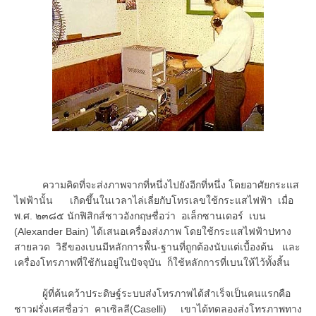
ความคิดที่จะส่งภาพจากที่หนึ่งไปยังอีกที่หนึ่ง โดยอาศัยกระแส
ไฟฟ้านั้น เกิดขึ้นในเวลาไล่เลี่ยกับโทรเลขใช้กระแสไฟฟ้า เมื่อ
พ.ศ. ๒๓๘๕ นักฟิสิกส์ชาวอังกฤษชื่อว่า อเล็กซานเดอร์ เบน
(Alexander Bain) ได้เสนอเครื่องส่งภาพ โดยใช้กระแสไฟฟ้าปทาง
สายลวด วิธีของเบนมีหลักการพื้น-ฐานที่ถูกต้องนับแต่เบื้องต้น และ
เครื่องโทรภาพที่ใช้กันอยู่ในปัจจุบัน ก็ใช้หลักการที่เบนให้ไว้ทั้งสิ้น
ผู้ที่ค้นคว้าประดิษฐ์ระบบส่งโทรภาพได้สำเร็จเป็นคนแรกคือ
ชาวฝรั่งเศสชื่อว่า คาเซิลลี(Caselli) เขาได้ทดลองส่งโทรภาพทาง