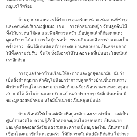
กุญแจไว้พร้อม
บ้านทุกประเภทควรได้รับการดูแลรักษาซ่อมแซมส่วนที่ชำรุด
และตกแต่งบริเวณอยู่เสมอ เช่น การทำสนามหญ้า จัดปลูกต้นไม้
ทั้งไม้ประดับ ไม้ผล และพืชผักสวนครัว เมื่อปลูกแล้วก็ต้องตกแต่ง
ดูแลรักษา ได้แก่ การใส่ปุ๋ย รดน้ำ พรวนดินและฉีดยาฆ่าแมลงเป็น
ครั้งคราว ต้นไม้เป็นทั้งเครื่องประดับบ้านที่สวยงามเป็นธรรมชาติ
ให้ทั้งความร่มรื่น ชื่นใจ ทั้งยังอาจให้ใบ ดอก ผลที่เป็นประโยชน์แก่
เราอีกด้วย
การดูแลรักษาบ้านเรือนให้สะอาดและถูกสุขอนามัย นับว่า
เป็นสิ่งสำคัญมาก สำคัญไม่น้อยกว่าการปลูกสร้างบ้านขึ้นมาเพราะ
ตัวบ้านที่ใหญ่โต สวยงาม ประดับด้วยเครื่องเรือนราคาแพงจะอยู่สุข
สบายมิได้ ถ้าในบ้านและบริเวณบ้านสกปรก รกรุงรังมีกลิ่นเหม็น มี
ขยะมูลฝอยหมักหมม หรือมีน้ำเน่าขังเป็นหลุมเป็นบ่อ
บ้านเรือนมิใช่เป็นแต่เพียงที่อยู่อาศัยของเราเท่านั้น แต่เป็น
ศูนย์รวมจิตใจ ความรู้สึกนึกคิดของผู้คนในครอบครัว เป็นหน่วย
ย่อยๆที่แสดงออกถึงวัฒนธรรมและความเป็นอยู่ของไทย เป็นสถานที่
เชื่อมโยงสมาชิกในครอบครัว ให้มีความสัมพันธ์อันดีต่อกัน ไม่ว่าจะ