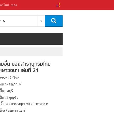
ลงใหม่
เพลง
งหมด
มอื่น ของสารานุกรมไทย
เยาวชนฯ เล่มที่ 21
การทอผ้าไทย
ฒนาผลิตภัณฑ์
ปั้นลพบุรี
งปั้นหริภุญชัย
ดริ้วกระบวนพยุหยาตราชลมารค
ด็จเลียบพระนคร