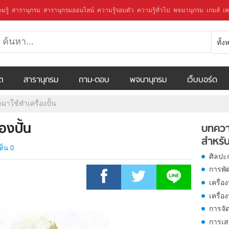
มรู้
สารานุกรม
สารานุกรมออนไลน์
ความรู้รอบตัว
ความรู้ทั่วไป
พจนานุกรม
เกมส์
เพ
ทั้
ีต
สารานุกรม
ถาม-ตอบ
พจนานุกรม
เว็บบอร์ด
นำมาใช้ทำเครื่องปั้น
่องปั้น
บทควา
สำหรับ
ห็น 0
ศิลปะ
การพั
เครื่อง
เครื่อ
การจั
การเส