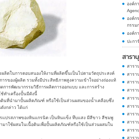
องค์ก
Agenc
องค์ก
กรรม
องค์ก
ปะการ
สารานุ
สาราน
ลิตในการตอบสนองให้งานที่ผลิตขึ้นเป็นไปตามวัตถุประสงค์
สาราน
ของผู้ผลิต รวมทั้งมีประสิทธิภาพสูงความเข้าใจอย่างถ่องแท้
สาราน
ให้เกิดการพัฒนากรรมวิธีการผลิตการออกแบบ และการสร้าง
สาราน
ทำเครื่องปั้นมีดังนี้
สาราน
ที่นำมาปั้นผลิตภัณฑ์ หรือใช้เป็นส่วนผสมของน้ำเคลือบซึ่ง
สาราน
ดังกล่าว ได้แก่
สาราน
รแปรสภาพของหินแกรนิต เป็นหินแข็ง ทึบแสง มีสีขาว สีชมพู
สาราน
าใช้ผสมในเนื้อดินเพื่อปั้นผลิตภัณฑ์หรือใช้เป็นส่วนผสมใน
สาราน
สาราน