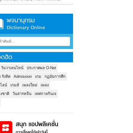
พจนานุกรม
Dictionary Online
ดฮิต
 วันวาเลนไทน์
ประกาศผล O-Net
ว รังสิต
Admission
เกม
กฏอัยการศึก
นไลน์
เกมส์
เพลงใหม่
เพลง
่งชาติ
วันสารทจีน
เทศกาลกินเจ
สนุก แอปพลิเคชั่น
ดาวน์โหลดได้แล้ววันนี้