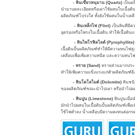
- หินเขี้ยวหนุมาน (Quartz)
เป็นผล
นำมาบดละเอียดหรือเผาใช้ผสมในเนื้อดินเ
ผลิตภัณฑ์โปร่งใส ทั้งยังใช้ผสมในน้ำเคล
- หินเหล็กไฟ (Flint)
เป็นหินที่มี
อุดร่องหรือโพรงในเนื้อดิน ทำให้เนื้อดินแ
- หินไพโรฟิลไลต์ (Pyrophyllite)
เนื้อดินปั้นผลิตภัณฑ์ทำให้มีความทนไฟสู
เคลือบเพื่อเพิ่มความหนืด และความทนไฟ
- ทราย (Sand)
ทรายส่วนมากประกอบ
ทำให้เพิ่มความแข็งแรงแก่ตัวผลิตภัณฑ์ยิ่ง
- หินโดโลไมต์ (Dolomite)
หินชนิ
ของผลิตภัณฑ์ขณะนำไปเผา หรือนำไปผสมน
- หินปูน (Limestone)
หินปูนเมื่
มักนำไปผสมในเนื้อดินปั้นผลิตภัณฑ์เพื่
ใช้ไฟต่ำลง น้ำเคลือบมีความคงทนต่อกร