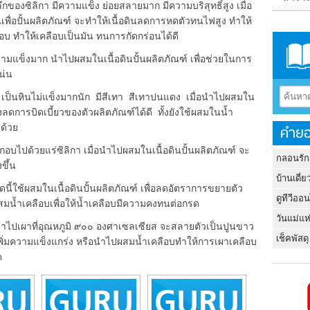
ึกของซิลิกา มีความแข็ง ย่อยสลายมาก มีความบริสุทธิ์สูง เมื่อ
พื่อปั้นผลิตภัณฑ์ จะทำให้เนื้อดินลดการหดตัวทนไฟสูง ทำให้
ือบ ทำให้เคลือบเป็นมัน ทนการกัดกร่อนได้ดี
ความแข็งมาก นำไปผสมในเนื้อดินปั้นผลิตภัณฑ์ เพื่อช่วยในการ
น่น
เป็นหินไม่แข็งมากนัก มีสีเทา สีเทาปนแดง เมื่อนำไปผสมใน
งลดการบิดเบี้ยวของตัวผลิตภัณฑ์ได้ดี ทั้งยังใช้ผสมในน้ำ
ด้วย
คำยอ
ไปด้วยแร่ซิลิกา เมื่อนำไปผสมในเนื้อดินปั้นผลิตภัณฑ์ จะ
กลอนรัก
ขึ้น
บ้านเดี่ย
ดนี้ใช้ผสมในเนื้อดินปั้นผลิตภัณฑ์ เพื่อลดอัตราการขยายตัว
ดูทีวีออ
้ำเคลือบเพื่อให้น้ำเคลือบมีความคงทนต่อกรด
วันแม่แห
อนำไปเผาที่อุณหภูมิ ๙๐๐ องศาเซลเซียส จะสลายตัวเป็นปูนขาว
เช็คพัสดุ
อเพิ่มความแข็งแกร่ง หรือนำไปผสมน้ำเคลือบทำให้การเผาเคลือบ
ด