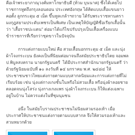
คือเจ้าพระยาภาณุวงศ์มหาโกษาธิบดี (ท้วม บุนนาค) ซึ่งได้เคยไป
ราชการทูตถึงกรุงลอนดอน ประเทศอังกฤษ ได้คิดแบบเสื้อแขนยาว
คอตั้ง ลูกกระดุม ๕ เม็ด ขึ้นทูลเกล้าฯถวาย ได้รับพระราชทานตรา
มงกุฎสยามประดับเพชรเป็นพิเศษ เป็นเหตุให้บัญญัติชื่อเรียกเสื้อนั้น
ว่า "เสื้อราชปะแตน" ต่อมาได้แก้ไขปรับปรุงเป็นเสื้อเครื่องแบบ
ข้าราชการที่เรียกว่าชุดขาวในปัจจุบัน
การแต่งกายแบบใหม่ คือ สวมเสื้อนอกกระดุม ๕ เม็ด และนุ่ง
ผ้าโจงกระเบน ยังคงเป็นที่นิยมต่อมาจนถึงสมัยประชาธิปไตย จอมพล
ป.พิบูลสงคราม นายกรัฐมนตรี ได้มีประกาศสำนักนายกรัฐมนตรี ว่า
ด้วยรัฐนิยมฉบับที่ ๑๐ ลงวันที่ ๑๔ มกราคม พ.ศ. ๒๔๘๔ ให้
ประชาชนชาวไทยแต่งกายตามแบบสากลนิยมและการแต่งกายที่ไม่
เรียบร้อย เช่น นุ่งแต่กางเกงชั้นในหรือไม่สวมเสื้อ หรือนุ่งผ้าลอยชาย
ตลอดจนนุ่งโสร่ง นุ่งกางเกงแพร นุ่งผ้าโจงกระเบน ก็ให้แต่งเฉพาะ
อยู่ในบ้าน ไม่ควรแต่งในที่ชุมนุมชน
อนึ่ง ในสมัยโบราณประชาชนไม่นิยมสวมรองเท้า เมื่อ
ประกาศให้ประชาชนแต่งกายตามแบบสากล จึงให้สวมรองเท้าและ
สวมหมวกด้วย