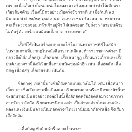
เพราะเมื่อเสื้อเก่าก็ดูซอมซ่อไม่งดงาม เครื่องแบบเก่าทำให้เสียพระ
เกียรติยศด้วย เรื่องนี้มีตัวอย่างเมื่อครั้งรัชกาลที่ ๕ เมื่อวันที่ ๑๔
มีนาคม พ.ศ. ๒๔๒๒ ทูตสเปนมาดูแห่งคเชนทรัสวสนาน พระบาท
สมเด็จพระจุลจอมเกล้าเจ้าอยู่หัว ไม่เสด็จออก รับสั่งว่า "อายมันด้วย
ไม่ทันรู้ตัว เครื่องแห่มีแต่เสื้อขาด กางเกงขาด"
เสื้อที่ใช้เป็นเครื่องแบบและใช้ในงานพระราชพิธีในสมัย
โบราณตามที่ปรากฏในหนังสือวรรณคดีและตำราราชการต่างๆ มี
กล่าวถึงก็คือเสื้อครุย เสื้อสนอบ เสื้อเสนากุฎ เสื้อหนาวเกี้ยวและเสื้อ
ยันต์ นอกจากนี้ยังมีเรียกชื่อตามชนิดของผ้าอีก เช่น เสื้ออัตลัด เสื้อ
ปัศตู เสื้อมัสรู่ เสื้อเยียรบับ เป็นต้น
ชื่อต่างๆ เหล่านี้บางชื่อก็ยังหาแบบอย่างไม่ได้ เช่น เสื้อหนาว
เกี้ยว บางชื่อเรียกตามชื่อเมืองและเรียกตามลายหรือชนิดของผ้านั้นๆ
จะยกมาพอเป็นตัวอย่างดังต่อไปนี้เสื้ออัตลัดหรืออัดตลัดมาจากภาษา
อาหรับว่า อัตลัส เรียกตามชนิดของผ้า เป็นผ้าทอด้วยไหมแกมเส้น
ทอง และเงินเป็นลายเป็นดอกต่างๆไทยเรานิยมมาตัดทำเสื้อ จึงเรียก
เสื้ออัตลัด
- เสื้อปัศตู ทำด้วยผ้าริ้วลายเป็นทางๆ