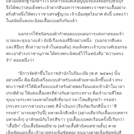
แต่ไม่มีหลักฐานกล่าวไว้ มีกล่าวถึงแต่เสื้อญี่ปุ่นจนถึงสมัยกรุงธนบุรี
จึงได้พบว่าสมเด็จพระเจ้าตากสินมหาราชเคยพระราชทานเสื้ออย่าง
ฝรั่งตัวหนึ่งให้พระราชาเศรษฐีญวน เจ้าเมืองพุทไธมาศ ดังนี้ แสดงว่า
ในสมัยนั้นคงจะนิยมเสื้อแบบฝรั่งกันแล้ว
นอกจากใช้ชนิดของผ้ากำหนดแบบแผนการแต่งกายของเจ้า
นายและขุนนางแล้ว ยังมีเรื่องของสีอีกอย่างหนึ่ง (นอกจากสีแดง
และสีอื่นๆ ที่กล่าวมาแล้วในตอนต้น) สมเด็จพระเจ้าบรมวงศ์เธอกรม
พระยาดำรงราชานุภาพ ได้ทรงพระนิพนธ์ไว้ในหนังสือ "ความทรง
จำ" ตอนหนึ่งว่า
"มีการจัดทำขึ้นในราชสำนักในปีมะเมีย (พ.ศ. ๒๔๑๓) นั้น
อย่างหนึ่ง คือเมื่อมีเครื่องแบบสำหรับแต่งตัวมหาดเล็กขึ้นแล้ว ทรง
พระราชดำริให้มีเครื่องแบบสำหรับฝ่ายพลเรือนแต่งเข้าเฝ้าในเวลา
ปรกติด้วย ให้แต่งเสื้อแพรสีต่างกันตามกระทรวง คือเจ้านายสีไพล
ขุนนางกระทรวงมหาดไทยสีเขียวแก่ กลาโหมสีลูกหว้า กรมท่า
(กระทรวงการต่างประเทศ) สีน้ำเงินแก่ (จึงเกิดเรียกสีนั้นว่า "สี
กรมท่า" มาจนทุกวันนี้) มหาดเล็กสีเหล็ก (อย่างเดียวกับเสื้อแบบทหาร
มหาดเล็ก) อาลักษณ์กับโหรสีขาว รูปเสื้อแบบพลเรือนครั้งนี้เรียกว่า
"เสื้อปีก" เป็นเสื้อปิดคอมีชาย (คล้ายเสื้อติวนิคแต่ชายสั้น) คาด
เข็มขัดนอกเสื้อ เจ้านายทรงเข็มขัดทอง ขุนนางคาดเข็มขัดหนังสี