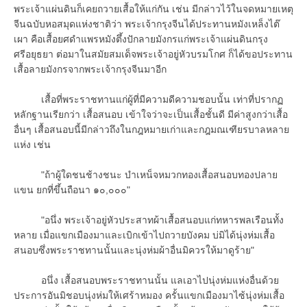
พระเจ้าแผ่นดินก็เคยถวายเสื้อให้แก่กัน เช่น มีกล่าวไว้ในจดหมายเหตุ
จีนฉบับหอสมุดแห่งชาติว่า พระเจ้ากรุงจีนได้ประทานหมังเหล็งไต๊
เผา คือเสื้อยศดำแพรหมังตึ้งปักลายมังกรแก่พระเจ้าแผ่นดินกรุง
ศรีอยุธยา ต่อมาในสมัยสมเด็จพระเจ้าอยู่หัวบรมโกศ ก็ได้ขอประทาน
เสื้อลายมังกรจากพระเจ้ากรุงจีนมาอีก
เสื้อที่พระราชทานแก่ผู้ที่มีความดีความชอบนั้น เท่าที่ปรากฏ
หลักฐานเรียกว่า เสื้อสนอบ เข้าใจว่าจะเป็นเสื้อชั้นดี มีค่าสูงกว่าเสื้อ
อื่นๆ เสื้อสนอบนี้มีกล่าวถึงในกฎหมายเก่าและกฎมณเฑียรบาลหลาย
แห่ง เช่น
"ถ้าผู้ใดชนช้างชนะ บำเหน็จหมวกทองเสื้อสนอบทองปลาย
แขน ยกที่ขึ้นถือนา ๑๐,๐๐๐"
"อนึ่ง พระเจ้าอยู่หัวประสาทผ้าเสื้อสนอบแก่ทหารพลเรือนทั้ง
หลาย เมื่อแขกเมืองมาและเบิกเข้าไปถวายบังคม บ่มิได้นุ่งห่มเสื้อ
สนอบซึ่งพระราชทานนั้นและนุ่งห่มผ้าอื่นมิควรให้มาดูร้าย"
อนึ่ง เสื้อสนอบพระราชทานนั้น แลเอาไปนุ่งห่มแห่งอื่นด้วย
ประการอันมิชอบนุ่งห่มให้เศร้าหมอง ครั้นแขกเมืองมาไซ้นุ่งห่มเสื้อ