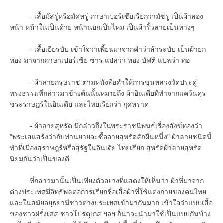
- เสื้อมัสรู่หรือมัศหรู่ ภาษาเปอร์เซียเรียกว่ามัซรู เป็นผ้าสอง
หน้า หน้าในเป็นด้าย หน้านอกเป็นไหม เป็นผ้าริ้วลายเป็นทางๆ
- เสื้อเยียรบับ เข้าใจว่าเพี้ยนมาจากคำว่าส้าระบับ เป็นผ้ายก
ทอง มาจากภาษาเปอร์เซีย ซาร แปลว่า ทอง บัฟต์ แปลว่า ทอ
- ผ้าลายกรุษราช ตามหนังสือคำให้การขุนหลวงวัดประดู่
ทรงธรรมที่กล่าวมาข้างต้นนั้นหมายถึง ผ้าอินเดียที่ทำจากแคว้นคุร
ชระราษฎร์ในอินเดีย และไทยเรียกว่า กุศหราด
- ผ้าลายสุหรัด มีกล่าวถึงในพระราชนิพนธ์เรื่องสังข์ทองว่า
"พระเสแสร้งว่ากับท่านยายจะซื้อลายสุหรัดสักผืนหนึ่ง" ผ้าลายชนิดนี้
ทำที่เมืองสุราษฎร์หรือสุรัฐในอินเดีย ไทยเรียก สุหรัดผ้าลายสุหรัด
นิยมกันว่าเป็นของดี
ที่กล่าวมานั้นเป็นเพียงตัวอย่างที่แสดงให้เห็นว่า ผ้าที่มาจาก
ต่างประเทศมีอิทธิพลต่อการเรียกชื่อเสื้อผ้าที่ใช้แต่งกายของคนไทย
และในสมัยอยุธยามีชาวต่างประเทศเข้ามากันมาก เข้าใจว่าแบบเสื้อ
ของชาวฝรั่งเศส ชาวโปรตุเกส ฯลฯ ก็น่าจะนำมาใช้เป็นแบบกันบ้าง