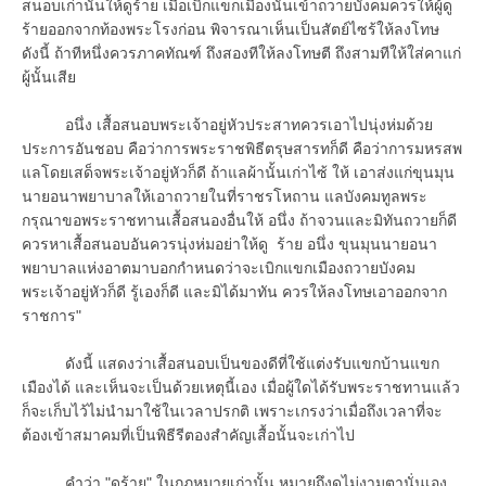
สนอบเก่านั้นให้ดูร้าย เมื่อเบิกแขกเมืองนั้นเข้าถวายบังคมควรให้ผู้ดู
ร้ายออกจากท้องพระโรงก่อน พิจารณาเห็นเป็นสัตย์ไซร้ให้ลงโทษ
ดังนี้ ถ้าทีหนึ่งควรภาคทัณฑ์ ถึงสองทีให้ลงโทษตี ถึงสามทีให้ใส่คาแก่
ผู้นั้นเสีย
อนึ่ง เสื้อสนอบพระเจ้าอยู่หัวประสาทควรเอาไปนุ่งห่มด้วย
ประการอันชอบ คือว่าการพระราชพิธีตรุษสารทก็ดี คือว่าการมหรสพ
แลโดยเสด็จพระเจ้าอยู่หัวก็ดี ถ้าแลผ้านั้นเก่าไซ้ ให้ เอาส่งแก่ขุนมุน
นายอนาพยาบาลให้เอาถวายในที่ราชรโหถาน แลบังคมทูลพระ
กรุณาขอพระราชทานเสื้อสนองอื่นให้ อนึ่ง ถ้าจวนและมิทันถวายก็ดี
ควรหาเสื้อสนอบอันควรนุ่งห่มอย่าให้ดู ร้าย อนึ่ง ขุนมุนนายอนา
พยาบาลแห่งอาตมาบอกกำหนดว่าจะเบิกแขกเมืองถวายบังคม
พระเจ้าอยู่หัวก็ดี รู้เองก็ดี และมิได้มาทัน ควรให้ลงโทษเอาออกจาก
ราชการ"
ดังนี้ แสดงว่าเสื้อสนอบเป็นของดีที่ใช้แต่งรับแขกบ้านแขก
เมืองได้ และเห็นจะเป็นด้วยเหตุนี้เอง เมื่อผู้ใดได้รับพระราชทานแล้ว
ก็จะเก็บไว้ไม่นำมาใช้ในเวลาปรกติ เพราะเกรงว่าเมื่อถึงเวลาที่จะ
ต้องเข้าสมาคมที่เป็นพิธีรีตองสำคัญเสื้อนั้นจะเก่าไป
คำว่า "ดูร้าย" ในกฎหมายเก่านั้น หมายถึงดูไม่งามตานั่นเอง