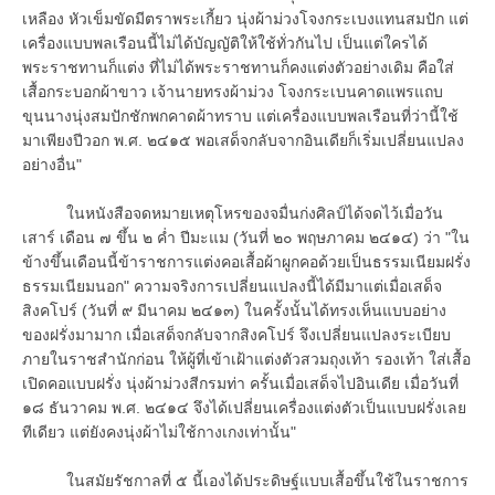
เหลือง หัวเข็มขัดมีตราพระเกี้ยว นุ่งผ้าม่วงโจงกระเบงแทนสมปัก แต่
เครื่องแบบพลเรือนนี้ไม่ได้บัญญัติให้ใช้ทั่วกันไป เป็นแต่ใครได้
พระราชทานก็แต่ง ที่ไม่ได้พระราชทานก็คงแต่งตัวอย่างเดิม คือใส่
เสื้อกระบอกผ้าขาว เจ้านายทรงผ้าม่วง โจงกระเบนคาดแพรแถบ
ขุนนางนุ่งสมปักชักพกคาดผ้าทราบ แต่เครื่องแบบพลเรือนที่ว่านี้ใช้
มาเพียงปีวอก พ.ศ. ๒๔๑๕ พอเสด็จกลับจากอินเดียก็เริ่มเปลี่ยนแปลง
อย่างอื่น"
ในหนังสือจดหมายเหตุโหรของจมื่นก่งศิลป์ได้จดไว้เมื่อวัน
เสาร์ เดือน ๗ ขึ้น ๒ ค่ำ ปีมะแม (วันที่ ๒๐ พฤษภาคม ๒๔๑๔) ว่า "ใน
ข้างขึ้นเดือนนี้ข้าราชการแต่งคอเสื้อผ้าผูกคอด้วยเป็นธรรมเนียมฝรั่ง
ธรรมเนียมนอก" ความจริงการเปลี่ยนแปลงนี้ได้มีมาแต่เมื่อเสด็จ
สิงคโปร์ (วันที่ ๙ มีนาคม ๒๔๑๓) ในครั้งนั้นได้ทรงเห็นแบบอย่าง
ของฝรั่งมามาก เมื่อเสด็จกลับจากสิงคโปร์ จึงเปลี่ยนแปลงระเบียบ
ภายในราชสำนักก่อน ให้ผู้ที่เข้าเฝ้าแต่งตัวสวมถุงเท้า รองเท้า ใส่เสื้อ
เปิดคอแบบฝรั่ง นุ่งผ้าม่วงสีกรมท่า ครั้นเมื่อเสด็จไปอินเดีย เมื่อวันที่
๑๘ ธันวาคม พ.ศ. ๒๔๑๔ จึงได้เปลี่ยนเครื่องแต่งตัวเป็นแบบฝรั่งเลย
ทีเดียว แต่ยังคงนุ่งผ้าไม่ใช้กางเกงเท่านั้น"
ในสมัยรัชกาลที่ ๕ นี้เองได้ประดิษฐ์แบบเสื้อขึ้นใช้ในราชการ