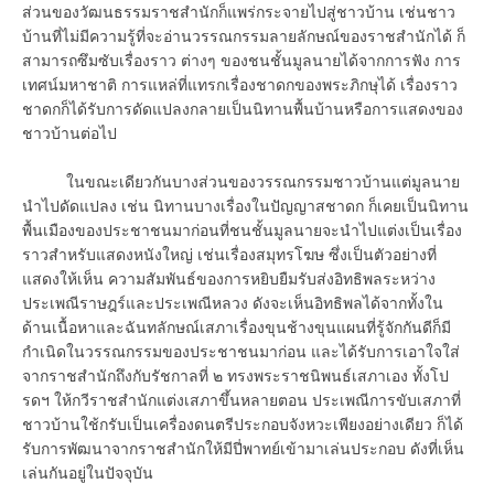
ส่วนของวัฒนธรรมราชสำนักก็แพร่กระจายไปสู่ชาวบ้าน เช่นชาว
บ้านที่ไม่มีความรู้ที่จะอ่านวรรณกรรมลายลักษณ์ของราชสำนักได้ ก็
สามารถซึมซับเรื่องราว ต่างๆ ของชนชั้นมูลนายได้จากการฟัง การ
เทศน์มหาชาติ การแหล่ที่แทรกเรื่องชาดกของพระภิกษุได้ เรื่องราว
ชาดกก็ได้รับการดัดแปลงกลายเป็นนิทานพื้นบ้านหรือการแสดงของ
ชาวบ้านต่อไป
ในขณะเดียวกันบางส่วนของวรรณกรรมชาวบ้านแต่มูลนาย
นำไปดัดแปลง เช่น นิทานบางเรื่องในปัญญาสชาดก ก็เคยเป็นนิทาน
พื้นเมืองของประชาชนมาก่อนที่ชนชั้นมูลนายจะนำไปแต่งเป็นเรื่อง
ราวสำหรับแสดงหนังใหญ่ เช่นเรื่องสมุทรโฆษ ซึ่งเป็นตัวอย่างที่
แสดงให้เห็น ความสัมพันธ์ของการหยิบยืมรับส่งอิทธิพลระหว่าง
ประเพณีราษฎร์และประเพณีหลวง ดังจะเห็นอิทธิพลได้จากทั้งใน
ด้านเนื้อหาและฉันทลักษณ์เสภาเรื่องขุนช้างขุนแผนที่รู้จักกันดีก็มี
กำเนิดในวรรณกรรมของประชาชนมาก่อน และได้รับการเอาใจใส่
จากราชสำนักถึงกับรัชกาลที่ ๒ ทรงพระราชนิพนธ์เสภาเอง ทั้งโป
รดฯ ให้กวีราชสำนักแต่งเสภาขึ้นหลายตอน ประเพณีการขับเสภาที่
ชาวบ้านใช้กรับเป็นเครื่องดนตรีประกอบจังหวะเพียงอย่างเดียว ก็ได้
รับการพัฒนาจากราชสำนักให้มีปี่พาทย์เข้ามาเล่นประกอบ ดังที่เห็น
เล่นกันอยู่ในปัจจุบัน