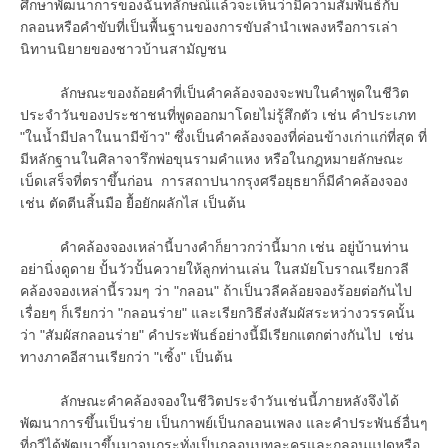
ศึกษาพัฒนาการของฉันทลักษณ์แล้วจะเห็นว่ามีความสัมพันธ์กับ
กลอนหรือคำขับที่เป็นพื้นฐานของการขับลำนำเพลงหรือการเล่า
นิทานนิยายของชาวบ้านสามัญชน
ลักษณะของถ้อยคำที่เป็นคำคล้องจองจะพบในคำพูดในชีวิต
ประจำวันของประชาชนที่พูดออกมาโดยไม่รู้สึกตัว เช่น คำประเภท
"ในน้ำมีปลาในนามีข้าว" ซึ่งเป็นคำคล้องจองที่ค่อนข้างเก่าแก่ที่สุด ที่
มีหลักฐานในศิลาจารึกพ่อขุนรามคำแหง หรือในกฎหมายลักษณะ
เบ็ดเสร็จที่ตราขึ้นก่อน การสถาปนากรุงศรีอยุธยาก็มีคำคล้องจอง
เช่น ตัดตีนสิ้นมือ ยื้อยักผลักไส เป็นต้น
คำคล้องจองเหล่านี้บางคำก็ยาวกว่านี้มาก เช่น อยู่บ้านท่าน
อย่านิ่งดูดาย ปั้นวัวปั้นควายให้ลูกท่านเล่น ในสมัยโบราณเรียกวลี
คล้องจองเหล่านี้รวมๆ ว่า "กลอน" ถ้าเป็นวลีคล้อยจองร้อยต่อกันไป
เรื่อยๆ ก็เรียกว่า "กลอนร่าย" และเรียกวิธีส่งสัมผัสระหว่างวรรคนั้น
ว่า "สัมผัสกลอนร่าย" คำประพันธ์อย่างนี้มีเรียกแตกต่างกันไป เช่น
ทางภาคอีสานเรียกว่า "เซิ้ง" เป็นต้น
ลักษณะคำคล้องจองในชีวิตประจำวันเช่นนี้ภายหลังจึงได้
พัฒนาการขึ้นเป็นร่าย เป็นกาพย์เป็นกลอนเพลง และคำประพันธ์อื่นๆ
ที่กวีได้พัฒนาขึ้นมาจนกระทั่งเป็นกลอนบทละครและกลอนแปดหรือ