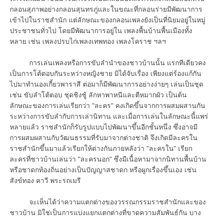
กลอนสุภาพอย่างกลอนสุนทรภู่และในขณะที่กลอนร่ายมีพัฒนาการ
เข้าไปในราชสำนัก แต่ลักษณะของกลอนเพลงยังเป็นที่นิยมอยู่ในหมู่
ประชาชนทั่วไป โดยมีพัฒนาการอยู่ใน เพลงพื้นบ้านพื้นเมืองทั้ง
หลาย เช่น เพลงปรบไก่เพลงเทพทอง เพลงโคราช ฯลฯ
การเล่นเพลงหรือการขับลำนำของชาวบ้านนั้น แรกทีเดียวคง
เป็นการโต้ตอบกันระหว่างหญิงชาย มิได้จับเรื่อง เพียงแต่ร้องแก้กัน
ไปมาทำนองเกี้ยวพาราสี ต่อมาก็มีพัฒนาการอย่างง่ายๆ เล่นเป็นชุด
เช่น ขับลำโต้ตอบ ชุดชิงชู้ ลักหาพาหนีและตีหมากผัว เป็นต้น
ลักษณะของการเล่นเรียกว่า "ละคร" คงเกิดขึ้นจากการผสมผสานกัน
ระหว่างการขับลำกับการเล่านิทาน และเมื่อการเล่นในลักษณะนี้แพร่
หลายแล้ว ราชสำนักก็รับรูปแบบไปพัฒนาขึ้นอีกชั้นหนึ่ง ซึ่งอาจมี
การผสมผสานกับวัฒนธรรมที่รับมาจากต่างชาติ จึงเกิดมีละครใน
ราชสำนักขึ้นมาแล้วเรียกให้ต่างกันภายหลังว่า "ละครใน" เรียก
ละครที่ชาวบ้านเล่นว่า "ละครนอก" ซึ่งมีเนื้อหามาจากนิทานพื้นบ้าน
หรือชาดกท้องถิ่นอย่างเป็นปัญญาสชาดก หรือผูกเรื่องขึ้นเอง เช่น
สังข์ทอง คาวี พระรถเมรี
จะเห็นได้ว่าความแตกต่างของวรรณกรรมราชสำนักและของ
ชาวบ้าน มิใช่เป็นการแบ่งแยกแตกต่างที่ขาดความสัมพันธ์กัน บาง