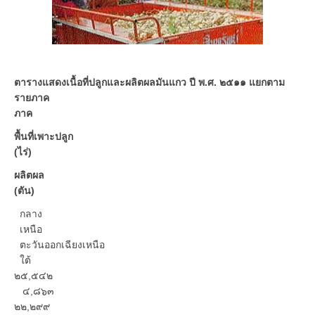
ตารางแสดงเนื้อที่ปลูกและผลิตผลมันแกว ปี พ.ศ. ๒๕๑๑ แยกตาม
รายภาค
ภาค
พื้นที่เพาะปลูก
(ไร่)
ผลิตผล
(ตัน)
กลาง
เหนือ
ตะวันออกเฉียงเหนือ
ใต้
๒๕,๕๔๒
๔,๘๖๓
๒๒,๒๙๙