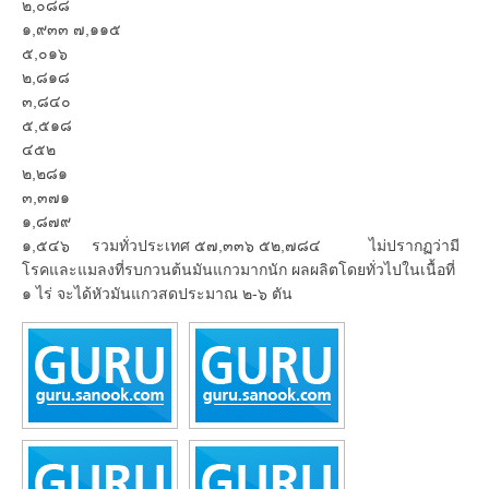
๒,๐๘๘
๑,๙๓๓ ๗,๑๑๕
๕,๐๑๖
๒,๘๑๘
๓,๘๔๐
๕,๕๑๘
๔๕๒
๒,๒๘๑
๓,๓๗๑
๑,๘๗๙
๑,๕๔๖ รวมทั่วประเทศ ๕๗,๓๓๖ ๕๒,๗๘๔ ไม่ปรากฏว่ามี
โรคและแมลงที่รบกวนต้นมันแกวมากนัก ผลผลิตโดยทั่วไปในเนื้อที่
๑ ไร่ จะได้หัวมันแกวสดประมาณ ๒-๖ ตัน