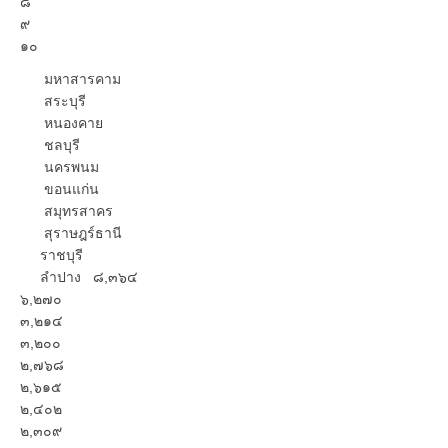
๘
๙
๑๐
มหาสารคาม
สระบุรี
หนองคาย
ชลบุรี
นครพนม
ขอนแก่น
สมุทรสาคร
สุราษฎร์ธานี
ราชบุรี
ลำปาง ๘,๓๖๔
๖,๒๗๐
๓,๒๑๔
๓,๒๐๐
๒,๗๖๘
๒,๖๑๕
๒,๔๐๒
๒,๓๐๙