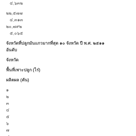
๔,๖๓๒
๒๒,๕๗๗
๔,๓๑๓
๒๐,๗๙๒
๕,๐๖๕
จังหวัดที่ปลูกมันแกวมากที่สุด ๑๐ จังหวัด ปี พ.ศ. ๒๕๑๑
อันดับ
จังหวัด
พื้นที่เพาะปลูก (ไร่)
ผลิตผล (ตัน)
๑
๒
๓
๔
๕
๖
๗