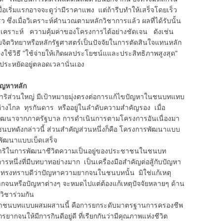
เริ่มแรกอาจจะดูว่ามีราคาแพง แต่ถ้ารีบทำให้เสร็จโดยเร็ว
 ซึ่งเมื่อวิเคราะห์คำนวณตามหลักวิชาการแล้ว ผลที่ได้รับนั้น
าจวิเคราะห์ ความคุ้มค่าของโครงการได้อย่างชัดเจน ดังเช่น
ังคมจิตวิทยาหรือหลักรัฐศาสตร์เป็นปัจจัยในการตัดสินใจแทนหลัก
รงใช้วิธี "ใช้จ่ายให้เกิดผลประโยชน์แและประสิทธิภาพสูงสุด"
ารประหยัดอยู่ตลอดเวลานั่นเอง
ญหาหลัก
่วนใหญ่ มีเป้าหมายมุ่งตรงต่อการแก้ไขปัญหาในชนบทแทบ
ห่างไกล ทุรกันดาร หรืออยู่ในลำดับความสำคัญรอง เมื่อ
ฒนาจากภาครัฐบาล การดำเนินการตามโครงการอันเนื่องมา
ชนบทดังกล่าวนี้ ส่วนสำคัญส่วนหนึ่งก็คือ โครงการพัฒนาแบบ
ัฒนาแบบเบ็ดเสร็จ
ดำริในการพัฒนาชีวิตความเป็นอยู่ของประชาชนในชนบท
่งที่มีบทบาทอย่างมาก เป็นเครื่องมือสำคัญต่อสู้กับปัญหา
ทรงทราบดีว่าปัญหาความยากจนในชนบทนั้น มิใช่แก้เหตุ
ยากจนหรือปัญหาต่างๆ จะหมดไปแต่ต้องแก้เหตุปัจจัยหลายๆ ด้าน
ิชาร่วมกัน
ชนบทแบบผสมผสานนี้ คือการยกระดับมาตรฐานการครองชีพ
จนให้มีการกินดีอยู่ดี ที่เรียกกันว่ามีคุณภาพแห่งชีวิต