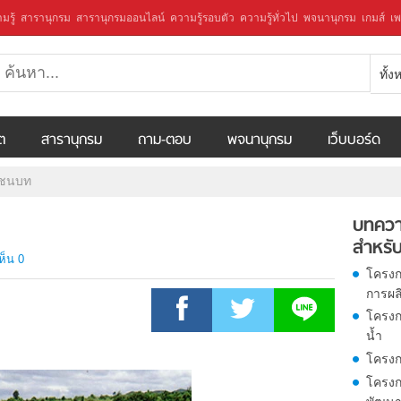
มรู้
สารานุกรม
สารานุกรมออนไลน์
ความรู้รอบตัว
ความรู้ทั่วไป
พจนานุกรม
เกมส์
เพ
ทั้
ีต
สารานุกรม
ถาม-ตอบ
พจนานุกรม
เว็บบอร์ด
าชนบท
บทควา
สำหรับ
ห็น 0
โครงก
การผล
โครงก
น้ำ
โครงก
โครงก