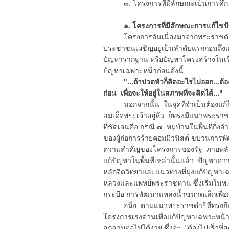
๓. โครงการที่มีลักษณะเป็นการศึกษาค
๑. โครงการที่มีลักษณะการแก้ไขปั
โครงการอันเนื่องมาจากพระราชดำรินั
ประชาชนเผชิญอยู่เป็นลำดับแรกก่อนถึงแม
ปัญหารากฐาน หรือปัญหาโครงสร้างในเรื่
ปัญหาเฉพาะหน้าก่อนดังนี้
"...ถ้าปวดหัวก็คิดอะไรไม่ออก...ต้องแก
ก่อน เพื่อจะให้อยู่ในสภาพที่จะคิดได้..."
นอกจากนั้น ในจุดที่จำเป็นต้องแก้ไ
สมเด็จพระเจ้าอยู่หัว ก็ทรงมีแนวพระราช
ที่ชัดเจนคือ กรณี ๗ หมู่บ้านในพื้นที่กิ่
ของผู้ก่อการร้ายคอมมิวนิสต์ ขบวนการพั
ความสำคัญของโครงการของรัฐ ภายหลังจ
แก้ปัญหาในพื้นที่เหล่านั้นแล้ว ปัญหาควา
หลักจิตวิทยาและแนวทางที่มุ่งแก้ปัญห
หลวงและแพทย์พระราชทาน ซึ่งเริ่มใ
กระบือ การพัฒนาแหล่งน้ำขนาดเล็กเพื
อนึ่ง ตามแนวพระราชดำริที่ทรงถือหลักจิต
โครงการเร่งด่วนเพื่อแก้ปัญหาเฉพาะหน้าเ
ลุกลามต่อไปได้ง่าย ซึ่งจะ "ต้องไปเร็วที