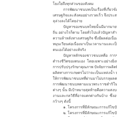
โยงใยถึงทุกส่วนของสังคม
การพัฒนาชนบทเป็นเรื่องที่เกี่ยวข้
เศรษฐกิจและสังคมอย่างรวดเร็ว จึงประส
ลุล่วงลงได้โดยง่าย
ปัญหาของชนบทไทยนั้นมีมากมายหลายด
ถิ่น อย่างไรก็ตาม โดยทั่วไปแล้วปัญหา
ความล้าหลังทางเศรษฐกิจ ซึ่งมีผลต่อเน
หมุนเวียนต่อเนื่องมาเป็นเวลานานและเป
ตนเองได้อย่างแท้จริง
ปัญหาหลักของชาวชนบทคือ การขาดแคล
ดำรงชีวิตของตนเอง โดยเฉพาะอย่างยิ่งก
การปรับปรุงรักษาคุณภาพ ปัจจัยการผลิตที
ผลิตทางการเกษตรไม่ว่าจะเป็นแหล่งน้ำ 
ให้การพัฒนาชนบทที่ผ่านมาไม่บรรลุผ
การพัฒนาชนบทตามแนวพระราชดำริในพระบ
ต่างๆ นั้น มีเป้าหมายสุดท้ายคือความสง
งานและกลวิธีที่อาจแตกต่างกันบ้าง ซึ
กว้างๆ ดังนี้
๑. โครงการที่มีลักษณะการแก้ไขปัญ
๒. โครงการที่มีลักษณะการแก้ไขปัญ