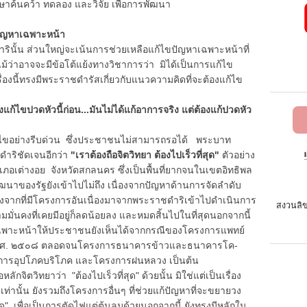
้นคว้า ทดลอง และวิจัย เพื่อการพัฒนา
ญหาเฉพาะหน้า
้น ส่วนใหญ่จะเน้นการช่วยเหลือแก้ไขปัญหาเฉพาะหน้าที่
้ว่าอาจจะมีข้อโต้แย้งทางวิชาการว่า มิได้เป็นการแก้ไข
องนี้ทรงมีพระราชดำรัสเกี่ยวกับแนวความคิดที่จะต้องแก้ไข
้ไขปวดหัวนี้ก่อน...มันไม่ได้แก้อาการจริง แต่ต้องแก้ปวดหัว
ขอย่างรีบด่วน ซึ่งประชาชนไม่สามารถรอได้ พระบาท
ดำริชัดเจนอีกว่า
"เราต้องถือจิตวิทยา ต้องไปเร็วที่สุด"
ตัวอย่าง
งอำเภอเต่างอย จังหวัดสกลนคร ซึ่งเป็นพื้นที่ยากจนในเขตอิทธิพล
ฒนาของรัฐยังเข้าไปไม่ถึง เนื่องจากปัญหาด้านการจัดลำดับ
ากที่มีโครงการอันเนื่องมาจากพระราชดำริเข้าไปดำเนินการ
สงวนลิข
มมั่นคงที่เคยมีอยู่ก็ลดน้อยลง และหมดสิ้นไปในที่สุดนอกจากนี้
าเฉพาะหน้าให้ประชาชนยังเห็นได้จากกรณีของโครงการแพทย์
นพ.ศ. ๒๕๐๘ ตลอดจนโครงการธนาคารข้าวและธนาคารโค-
่อการอุปโภคบริโภค และโครงการฝนหลวง เป็นต้น
วิทยาว่า "ต้องไปเร็วที่สุด" ด้วยนั้น มิใช่แต่เป็นเรื่อง
ท่านั้น ยังรวมถึงโครงการอื่นๆ ที่ช่วยแก้ปัญหาที่จะขยายวง
่สุด" เพื่อเป็นการตัดไฟแต่ต้นลมด้วยนอกจากนี้ ยังทรงมีหลักใน