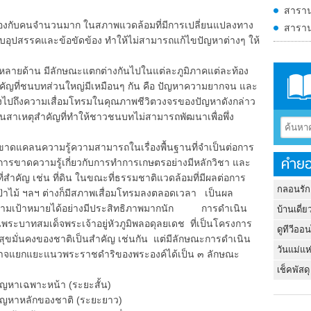
สาราน
องกับคนจำนวนมาก ในสภาพแวดล้อมที่มีการเปลี่ยนแปลงทาง
สาราน
บอุปสรรคและข้อขัดข้อง ทำให้ไม่สามารถแก้ไขปัญหาต่างๆ ให้
้าน มีลักษณะแตกต่างกันไปในแต่ละภูมิภาคแต่ละท้อง
สำคัญที่ชนบทส่วนใหญ่มีเหมือนๆ กัน คือ ปัญหาความยากจน และ
ื่องไปถึงความเสื่อมโทรมในคุณภาพชีวิตวงจรของปัญหาดังกล่าว
็นสาเหตุสำคัญที่ทำให้ชาวชนบทไม่สามารถพัฒนาเพื่อพึ่ง
นความรู้ความสามารถในเรื่องพื้นฐานที่จำเป็นต่อการ
คำยอ
ารขาดความรู้เกี่ยวกับการทำการเกษตรอย่างมีหลักวิชา และ
่สำคัญ เช่น ที่ดิน ในขณะที่ธรรมชาติแวดล้อมที่มีผลต่อการ
กลอนรัก
ป่าไม้ ฯลฯ ต่างก็มีสภาพเสื่อมโทรมลงตลอดเวลา เป็นผล
ลตามเป้าหมายได้อย่างมีประสิทธิภาพมากนัก การดำเนิน
บ้านเดี่ย
าทสมเด็จพระเจ้าอยู่หัวภูมิพลอดุลยเดช ที่เป็นโครงการ
ดูทีวีออ
บสุขมั่นคงของชาติเป็นสำคัญ เช่นกัน แต่มีลักษณะการดำเนิน
วันแม่แห
่งอาจแยกแยะแนวพระราชดำริของพระองค์ได้เป็น ๓ ลักษณะ
เช็คพัสดุ
หาเฉพาะหน้า (ระยะสั้น)
หาหลักของชาติ (ระยะยาว)