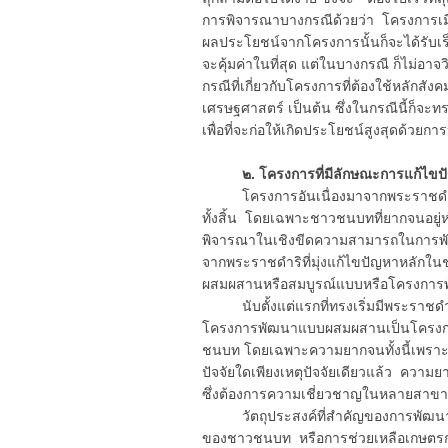
การพิจารณาบางกรณีด้วยว่า โครงการเมื่อ
ผลประโยชน์จากโครงการนั้นก็จะได้รับเร็ว
จะคุ้มค่าในที่สุด แต่ในบางกรณี ก็ไม่อ
กรณีที่เกี่ยวกับโครงการที่ต้องใช้หลักส
เศรษฐศาสตร์ เป็นต้น ซึ่งในกรณีนี้ก็จะท
เพื่อที่จะก่อให้เกิดประโยชน์สูงสุดด้วยก
๒. โครงการที่มีลักษณะการแก้ไขปั
โครงการอันเนื่องมาจากพระราชดำริส
ทั้งสิ้น โดยเฉพาะชาวชนบทที่ยากจนอยู่
พิจารณาในเชิงขีดความสามารถในการพั
จากพระราชดำริที่มุ่งแก้ไขปัญหาหลักใน
ผสมผสานหรือสมบูรณ์แบบหรือโครงการพ
นับตั้งแต่แรกที่ทรงเริ่มมีพระราช
โครงการพัฒนาแบบผสมผสานเป็นโครงการหนึ
ชนบท โดยเฉพาะความยากจนทั้งนี้เพราะ
ปัจจัยใดเพียงเหตุปัจจัยเดียวแล้ว ความ
ซึ่งต้องการความเชี่ยวชาญในหลายสาขาว
วัตถุประสงค์ที่สำคัญของการพัฒนา
ของชาวชนบท หรือการช่วยเหลือเกษตรกรยาก