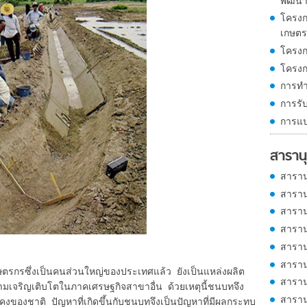
พัฒน
โครงก
เกษต
โครงก
โครงก
การทำ
การรั
การแ
สารานุ
สาราน
สาราน
สาราน
สาราน
สาราน
สาราน
ซึ่งเป็นคนส่วนใหญ่ของประเทศแล้ว ยังเป็นแหล่งผลิต
สาราน
เจริญเติบโตในภาคเศรษฐกิจสาขาอื่น ด้วยเหตุนี้ชนบทจึง
สาราน
ของชาติ ปัญหาที่เกิดขึ้นกับชนบทจึงเป็นปัญหาที่มีผลกระทบ