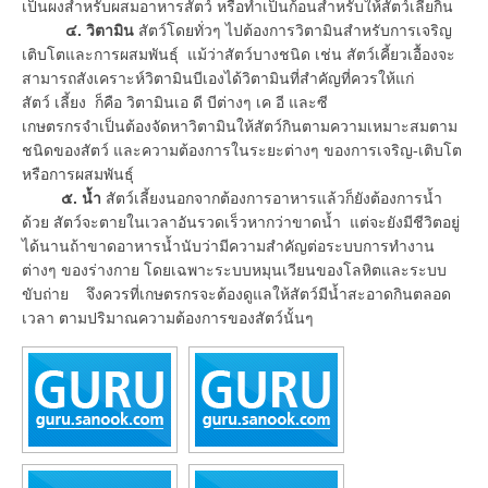
เป็นผงสำหรับผสมอาหารสัตว์ หรือทำเป็นก้อนสำหรับให้สัตว์เลียกิน
๔. วิตามิน
สัตว์โดยทั่วๆ ไปต้องการวิตามินสำหรับการเจริญ
เติบโตและการผสมพันธุ์ แม้ว่าสัตว์บางชนิด เช่น สัตว์เคี้ยวเอื้องจะ
สามารถสังเคราะห์วิตามินบีเองได้วิตามินที่สำคัญที่ควรให้แก่
สัตว์ เลี้ยง ก็คือ วิตามินเอ ดี บีต่างๆ เค อี และซี
เกษตรกรจำเป็นต้องจัดหาวิตามินให้สัตว์กินตามความเหมาะสมตาม
ชนิดของสัตว์ และความต้องการในระยะต่างๆ ของการเจริญ-เติบโต
หรือการผสมพันธุ์
๕. น้ำ
สัตว์เลี้ยงนอกจากต้องการอาหารแล้วก็ยังต้องการน้ำ
ด้วย สัตว์จะตายในเวลาอันรวดเร็วหากว่าขาดน้ำ แต่จะยังมีชีวิตอยู่
ได้นานถ้าขาดอาหารน้ำนับว่ามีความสำคัญต่อระบบการทำงาน
ต่างๆ ของร่างกาย โดยเฉพาะระบบหมุนเวียนของโลหิตและระบบ
ขับถ่าย จึงควรที่เกษตรกรจะต้องดูแลให้สัตว์มีน้ำสะอาดกินตลอด
เวลา ตามปริมาณความต้องการของสัตว์นั้นๆ