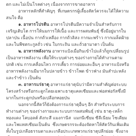
ดก และไม่เป็นโรคต่างๆ เนื่องจากการขาดอาหาร
อาหารหลักที่สำคัญๆ ที่เกษตรกรผู้เลี้ยงสัตว์ควรจะได้ให้ความ
สนใจ คือ
๑. อาหารโปรตีน
อาหารโปรตีนมีความจำเป็นสำหรับการ
เจริญเติบโต การให้นมการให้เนื้อ และการผสมพันธุ์ ซึ่งมีอยู่มากใน
ปลาป่น เนื้อป่น กากถั่วเหลือง กากถั่วลิสง กากมะพร้าว กากเมล็ดฝ้าย
และในพืชตระกูลถั่ว เช่น ใบกระถิน และถั่วฮามาตา เป็นต้น
๒. อาหารพลังงาน
อาหารแป้งเมื่อกินเข้าไปแล้วก็ถูกเปลี่ยนรูป
เป็นอาหารพลังงาน เพื่อให้ระบบต่างๆ ของร่างกายได้ทำงานตาม
ปกติ เช่น การเคลื่อนไหว การเคี้ยว การย่อยและอื่นๆ อาหารแป้งหรือ
อาหารพลังงานมีมากในปลายข้าว ข้าวโพด ข้าวฟ่าง มันสำปะหลัง
และรำข้าว เป็นต้น
๓. อาหารแร่ธาตุ
อาหารแร่ธาตุนับว่ามีความสำคัญต่อระบบ
โครงสร้างหรือกระดูกโดยเฉพาะธาตุแคลเซียมและฟอสฟอรัสซึ่งมี
มากในกระดูกป่นหรือเปลือกหอยป่น
นอกจากนี้สัตว์ก็ยังต้องการแร่ธาตุอื่นๆ อีก สำหรับระบบการ
ทำงานต่างๆ ของร่างกายและระบบการผสมพันธุ์ เช่น ธาตุ-เหล็ก
ทองแดง โคบอลต์ สังกะสี แมงกานีส แมกนีเซียม ซีลีเนียม โซเดียม
และโพแทสเซียมเป็นต้น ซึ่งเกษตรกรจะต้องจัดหาให้สัตว์กินเพิ่มเติม
ทั้งในรูปเกลือธรรมดาและเกลือประเภทพวกแร่ธาตุปลีกย่อย ซึ่งอาจ