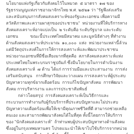
นโยบายแห่งรัฐเกี่ยวกับสังคมไว้ในหมวด ๕ มาตรา ๑๗ ของ
รัฐธรรมนูญแห่งราชอาณาจักรไทย พ.ศ. ๒๕๒๑ ว่า "รัฐพึงส่งเสริม
และสนับสนุนการสังคมสงเคราะห์ของรัฐและเอกชน เพื่อความมี
สวัสดิภาพและความผาสุกของประชาชน" หน่วยงานที่ให้บริการทาง
สังคมสงเคราะห์อาจแบ่งเป็น ๒ ระดับคือ ระดับรัฐบาล และระดับ
เอกชน ขณะนี้ประเทศไทยมีสมาคม และมูลนิธิต่างๆ ที่ทำงาน
ด้านสังคมสงเคราะห์ประมาณ ๑๐,๐๐๐ แห่ง หน่วยงานเหล่านี้ล้วน
แต่มีวัตถุประสงค์ในการให้การสงเคราะห์และพัฒนาประชาชน
หน่วยงานเอกชนที่มีชื่อเสียงมากที่สุดคือ สภาสังคมสงเคราะห์แห่ง
ประเทศไทยในพระบรมราชูปถัมภ์ ซึ่งมีนโยบายในการดำเนินงาน
สังคมสงเคราะห์ ๗ ด้าน ได้แก่ การร่วมมือและประสานงาน การส่ง
เสริมสนับสนุน การศึกษาวิจัยและวางแผน การสงเคราะห์ผู้ประสบ
ปัญหาความทุกข์ยากเดือดร้อน การแก้ไขปัญหาสังคม การพัฒนา
สังคม การบริหารงาน และการประชาสัมพันธ์
กล่าวโดยสรุป การสังคมสงเคราะห์เป็นวิธีการและ
กระบวนการทำงานกับผู้รับบริการที่ประสบปัญหาและไม่ประสบ
ปัญหาความเดือดร้อนเพื่อให้เขามีคุณภาพชีวิตที่ดี สามารถช่วยเหลือ
ตนเอง และสามารถพัฒนาสังคมได้ในที่สุด ทั้งนี้โดยการให้บริการ
ของ "นักสังคมสงเคราะห์" ถ้าท่านพบผู้ประสบปัญหาทางด้านสังคม
ซึ่งอยู่ในกรุงเทพมหานคร โปรดแนะนำให้เขาไปใช้บริการจากหน่วย