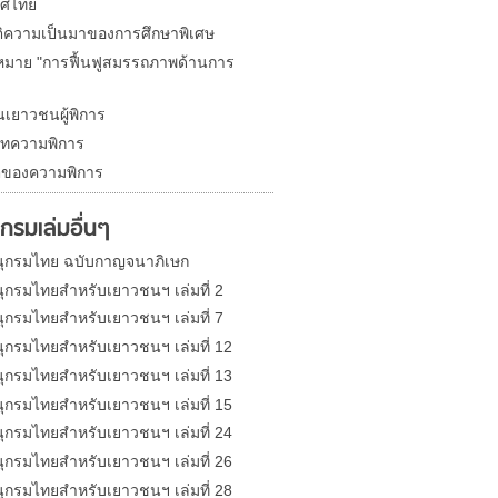
ทศไทย
ติความเป็นมาของการศึกษาพิเศษ
มาย "การฟื้นฟูสมรรถภาพด้านการ
เยาวชนผู้พิการ
ทความพิการ
ุของความพิการ
กรมเล่มอื่นๆ
ุกรมไทย ฉบับกาญจนาภิเษก
ุกรมไทยสำหรับเยาวชนฯ เล่มที่ 2
ุกรมไทยสำหรับเยาวชนฯ เล่มที่ 7
ุกรมไทยสำหรับเยาวชนฯ เล่มที่ 12
ุกรมไทยสำหรับเยาวชนฯ เล่มที่ 13
ุกรมไทยสำหรับเยาวชนฯ เล่มที่ 15
ุกรมไทยสำหรับเยาวชนฯ เล่มที่ 24
ุกรมไทยสำหรับเยาวชนฯ เล่มที่ 26
ุกรมไทยสำหรับเยาวชนฯ เล่มที่ 28