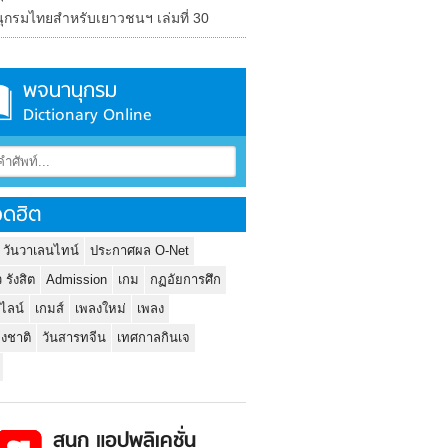
ุกรมไทยสำหรับเยาวชนฯ เล่มที่ 30
พจนานุกรม
Dictionary Online
ดฮิต
 วันวาเลนไทน์
ประกาศผล O-Net
ว รังสิต
Admission
เกม
กฏอัยการศึก
นไลน์
เกมส์
เพลงใหม่
เพลง
่งชาติ
วันสารทจีน
เทศกาลกินเจ
สนุก แอปพลิเคชั่น