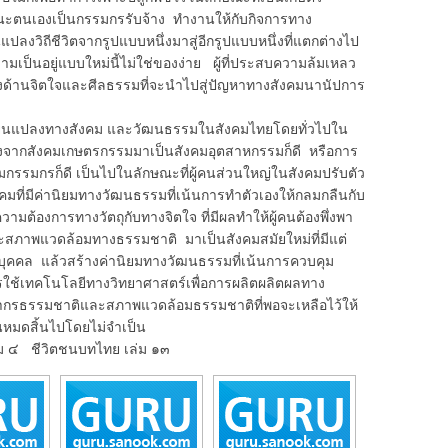
นะตนเองเป็นกรรมกรรับจ้าง ทำงานให้กับกิจการทาง
ปลงวิถีชีวิตจากรูปแบบหนึ่งมาสู่อีกรูปแบบหนึ่งที่แตกต่างไป
ตความเป็นอยู่แบบใหม่นี้ไม่ใช่ของง่าย ผู้ที่ประสบความล้มเหลว
งด้านจิตใจและศีลธรรมที่จะนำไปสู่ปัญหาทางสังคมนานัปการ
นแปลงทางสังคม และวัฒนธรรมในสังคมไทยโดยทั่วไปใน
ลงจากสังคมเกษตรกรรมมาเป็นสังคมอุตสาหกรรมก็ดี หรือการ
รรมกรก็ดี เป็นไปในลักษณะที่ผู้คนส่วนใหญ่ในสังคมปรับตัว
มที่มีค่านิยมทางวัฒนธรรมที่เน้นการทำตัวเองให้กลมกลืนกับ
ต้องการทางวัตถุกับทางจิตใจ ที่มีผลทำให้ผู้คนต้องพึ่งพา
ละสภาพแวดล้อมทางธรรมชาติ มาเป็นสังคมสมัยใหม่ที่มีแต่
บุคคล แล้วสร้างค่านิยมทางวัฒนธรรมที่เน้นการควบคุม
ารใช้เทคโนโลยีทางวิทยาศาสตร์เพื่อการผลิตผลิตผลทาง
ากรธรรมชาติและสภาพแวดล้อมธรรมชาติที่พอจะเหลือไว้ให้
ั้นหมดสิ้นไปโดยไม่จำเป็น
ม ๔ ชีวิตชนบทไทย เล่ม ๑๓