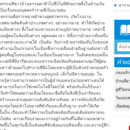
รรมที่ชาวบ้านธรรมดาทั่วไปซึ่งไม่มีศักยภาพทั้งในด้านเงิน
สาราน
็นเรื่องของบุคคลร่ำรวยที่เป็นนายทุน
าหกรรมคือการขยายตัวทางอุตสาหกรรม เกิดโรงงาน
เทศมาผลิตสินค้าประเภทต่างๆ อย่างมากมาย ทำให้เกิดย่าน
มืองต่างๆ ทั้งในส่วนกลางและส่วนภูมิภาคมากมาย เหล่านี้
องผู้คนในท้องถิ่นต่างๆ อยู่ตลอดเวลา มีทั้งการย้ายจากถิ่นหนึ่ง
ทางภาคกลางและภาคใต้ เป็นต้น กับการย้ายจากท้องถิ่นในชนบท
านเป็นกรรมกรในเมืองซึ่งการเคลื่อนย้ายถิ่นฐานดังกล่าวนี้
คนที่อยู่ในชนบทและในเมืองเป็นอย่างมาก ในสังคมชนบทนั้น
คำยอ
ประเพณีที่มีจารีตและขนบธรรมเนียมท้องถิ่นคอยควบคุมให้ผู้คน
นุ่มสาวย้ายออกไปทำงานที่อื่นโดยเฉพาะผู้ที่เป็นหัวหน้าครอบครัว
กลอนรัก
สภาพครอบครัวขาดความสมบูรณ์ เด็กไม่มีความอบอุ่น ใน
วามรู้ความสามารถต่อการเป็นผู้นำของคนรุ่นก่อนเพราะตนได้
บ้านเดี่ย
มสามารถในการใช้เทคโนโลยีใหม่ๆได้ พร้อมกันนั้นก็รับเอา
ดูทีวีออ
ทำให้หมดความเลื่อมใสและเชื่อถือในสิ่งที่เป็นจารีตและ
วันแม่แห
สร้างและควบคุมความสัมพันธ์ทางสังคม ความขัดแย้งจึงเกิด
ชนกลุ่มใหม่เข้าไปขยายที่ทำกินและตั้งถิ่นฐาน จนทำให้เกิด
เช็คพัสดุ
้นนั้น เกือบจะทำให้ความเป็นสังคมท้องถิ่นแต่เดิมล่มสลายลง
ตัวไม่ทัน ความเรียบง่ายและการอยู่ร่วมกันที่ไม่มีความแตกต่าง
ิดขึ้นในทุกวันนี้เป็นสังคมที่ซับซ้อนแบบมีชนชั้น และความรู้สึก