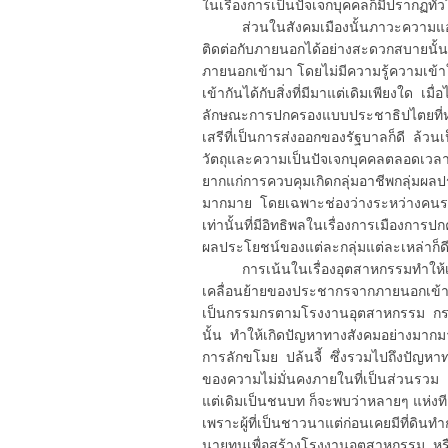
ในเรื่องการเป็นปัจเจกบุคคลก็มีปรากฏท
ส่วนในสังคมเมืองนั้นภาวะความแออัดเ
ติดต่อกับภายนอกได้อย่างสะดวกสบายนั้
ภายนอกเข้ามา โดยไม่มีความรู้ความเข้าใ
เข้ากันได้กับสิ่งที่มีมาแต่เดิมเพียงใด เมื
ลักษณะการปกครองแบบประชาธิปไตยที่หย
เสรีที่เป็นการส่งออกของรัฐบาลก็ดี ล้วนเ
วัตถุและความเป็นปัจเจกบุคคลตลอดเวลา
ยากแก่การควบคุมเกิดกลุ่มอาชีพกลุ่มผล
มากมาย โดยเฉพาะช่องว่างระหว่างคนรวย
เท่านั้นที่มีอิทธิพลในเรื่องการเมืองก
ผลประโยชน์ของแต่ละกลุ่มแต่ละเหล่าก็ด
การเน้นในเรื่องอุตสาหกรรมทำให้เมือง
เคลื่อนย้ายของประชากรจากภายนอกเข้
เป็นกรรมกรตามโรงงานอุตสาหกรรม กรร
นั้น ทำให้เกิดปัญหาทางสังคมอย่างมากม
การลักขโมย ปล้นจี้ ซึ่งรวมไปถึงปัญหาท
ของความไม่มั่นคงภายในที่เป็นส่วนรวม 
แต่เดิมเป็นชนบท ก็จะพบว่าหลายๆ แห่ง
เพราะผู้ที่เป็นชาวนาแต่ก่อนเคยมีที่ดิน
นายทุนเพื่อสร้างโรงงานอุตสาหกรรม หรือ