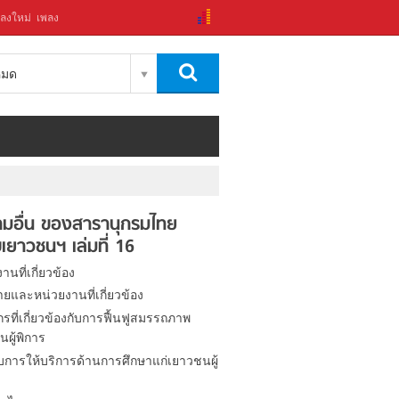
ลงใหม่
เพลง
งหมด
มอื่น ของสารานุกรมไทย
เยาวชนฯ เล่มที่ 16
านที่เกี่ยวข้อง
ยและหน่วยงานที่เกี่ยวข้อง
รที่เกี่ยวข้องกับการฟื้นฟูสมรรถภาพ
ผู้พิการ
บการให้บริการด้านการศึกษาแก่เยาวชนผู้