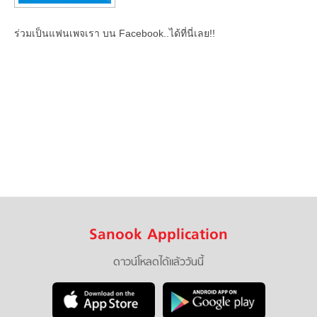
ร่วมเป็นแฟนเพจเรา บน Facebook..ได้ที่นี่เลย!!
Sanook Application
ดาวน์โหลดได้แล้ววันนี้