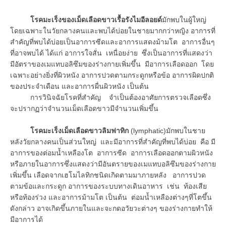
โรคมะเร็งของเม็ดเลือดขาวเรื้อรังไมอีลอยด์
มักพบในผู้ใหญ่
โดยเฉพาะในวัยกลางคนและพบได้บ่อยในชายมากกว่าหญิง อาการที่
สำคัญที่พบได้บ่อยเป็นอาการซีดและอาการแสดงม้ามโต อาการอื่นๆ
ที่อาจพบได้ ได้แก่ อาการใจสั่น เหนื่อยง่าย ซึ่งเป็นอาการที่แสดงว่า
มีอัตราของเมแทบอลิซึมของร่างกายเพิ่มขึ้น มีอาการเลือดออก โดย
เฉพาะอย่างยิ่งที่ผิวหนัง อาการปวดตามกระดูกหรือข้อ อาการผิดปกติ
ของประจำเดือน และอาการผื่นผิวหนัง เป็นต้น
การวินิจฉัยโรคที่สำคัญ จำเป็นต้องอาศัยการตรวจเลือดซึ่ง
จะปรากฏว่าจำนวนเม็ดเลือดขาวมีจำนวนเพิ่มขึ้น
โรคมะเร็งเม็ดเลือดขาวลิมฟาทิก
(lymphatic)มักพบในชาย
หลังวัยกลางคนเป็นส่วนใหญ่ และมีอาการที่สำคัญที่พบได้บ่อย คือ มี
อาการของต่อมน้ำเหลืองโต อาการซีด อาการเลือดออกตามผิวหนัง
หรือภายในอาการซึ่งแสดงว่ามีอันตรายของเมแทบอลิซึมของร่างกาย
เพิ่มขึ้น เลือดจากเฮโมไลทิกชนิดเกิดตามมาภายหลัง อาการปวด
ตามข้อและกระดูก อาการของระบบทางเดินอาหาร เช่น ท้องเสีย
หรือท้องร่วง และอาการม้ามโต เป็นต้น ต่อมน้ำเหลืองต่างๆที่โตขึ้น
ดังกล่าว อาจเกิดขึ้นภายในและจะกดอวัยวะต่างๆ ของร่างกายทำให้
มีอาการได้