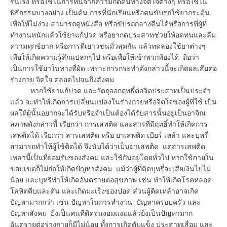
รื่นเริง หรือใช้ในการหนีจากความกดดันทางจิตใจต่างๆ หรือใช้ใน
พิธีกรรมบางอย่าง เป็นต้น การที่นักเรียนหรือคนขับรถใช้ยากระตุ้น
เพื่อให้ไม่ง่วง สามารถดูหนังสือ หรือขับรถกลางคืนได้หรือการที่ผู้ที่
ทำงานหนักแล้วใช้ยาแก้ปวด หรือยากดประสาทช่วยให้อดทนและลืม
ความทุกข์ยาก หรือการที่เยาวชนมั่วสุมกัน แล้วทดลองใช้ยาต่างๆ
เพื่อให้เกิดความรู้สึกแปลกๆไป หรือเพื่อให้เข้าพวกพ้องได้ ถือว่า
เป็นการใช้ยาในทางที่ผิด เพราะการกระทำดังกล่าวนี้จะเกิดผลเสียต่อ
ร่างกาย จิตใจ ตลอดไปจนถึงสังคม
หากใช้ยาแก้ปวด และวัตถุออกฤทธิ์ต่อจิตประสาทเป็นประจำ
แล้ว จะทำให้เกิดการเปลี่ยนแปลงในร่างกายหรือจิตใจของผู้ที่ใช้ เป็น
ผลให้ผู้นั้นอยากจะได้รับหรือจำเป็นต้องได้รับสารนั้นอยู่เป็นอาจิณ
สภาพดังกล่าวนี้ เรียกว่า การเสพติด และสารที่มีฤทธิ์ทำให้เกิดการ
เสพติดได้ เรียกว่า สารเสพติด หรือ ยาเสพติด เบียร์ เหล้า และบุหรี่
สามารถทำให้ผู้ใช้ติดได้ จึงนับได้ว่าเป็นยาเสพติด แต่สารเสพติด
เหล่านี้เป็นที่ยอมรับของสังคม และใช้กันอยู่โดยทั่วไป หากใช้ภายใน
ขอบเขตก็ไม่ก่อให้เกิดปัญหาสังคม แม้ว่าผู้ที่ติดบุหรี่จะเสียเงินไปไม่
น้อย และบุหรี่ทำให้เกิดอันตรายต่อสุขภาพ เช่น ทำให้เกิดโรคหลอด
โลหิตตีบและตัน และเกิดมะเร็งของปอด ส่วนผู้ติดเหล้าอาจเกิด
ปัญหามากกว่า เช่น ปัญหาในการทำงาน ปัญหาครอบครัว และ
ปัญหาสังคม ยิ่งเป็นคนที่ติดจนงอมแงมแล้วยิ่งเป็นปัญหามาก
อันตรายต่อร่างกายก็มีไม่น้อย ทั้งการเกิดตับแข็ง ประสาทเสื่อม และ