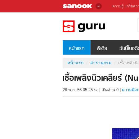
ความรู้
เกร็ดควา
หน้าแรก
พีเดีย
วันนี้ในอด
หน้าแรก
สารานุกรม
เชื้อเพลิงน
เชื้อเพลิงนิวเคลียร์ (N
26 พ.ย. 56 05.25 น.
|
เปิดอ่าน
0
|
ความคิดเ