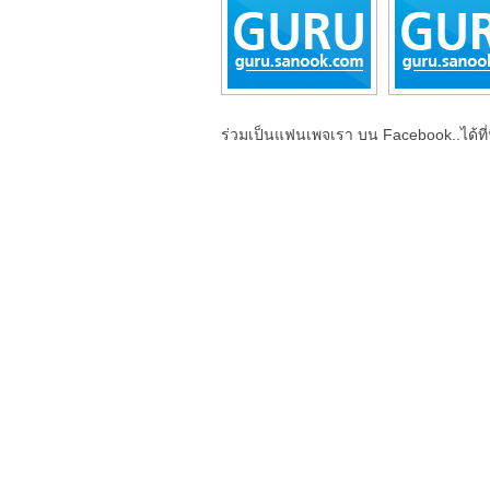
ร่วมเป็นแฟนเพจเรา บน Facebook..ได้ที่น