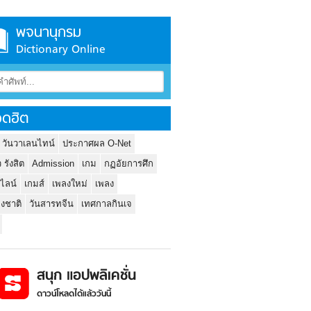
พจนานุกรม
Dictionary Online
ดฮิต
 วันวาเลนไทน์
ประกาศผล O-Net
ว รังสิต
Admission
เกม
กฏอัยการศึก
นไลน์
เกมส์
เพลงใหม่
เพลง
่งชาติ
วันสารทจีน
เทศกาลกินเจ
สนุก แอปพลิเคชั่น
ดาวน์โหลดได้แล้ววันนี้