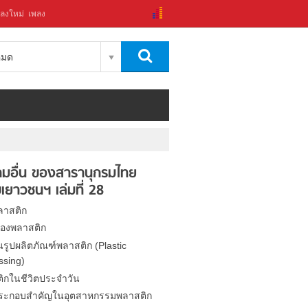
ลงใหม่
เพลง
งหมด
มอื่น ของสารานุกรมไทย
เยาวชนฯ เล่มที่ 28
าสติก
องพลาสติก
นรูปผลิตภัณฑ์พลาสติก (Plastic
ssing)
ิกในชีวิตประจำวัน
ระกอบสำคัญในอุตสาหกรรมพลาสติก