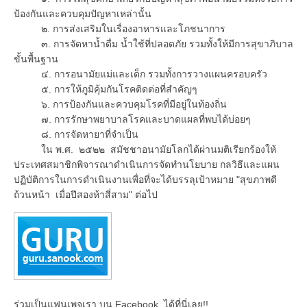
ป้องกันและควบคุมปัญหาเหล่านั้น
๒. การส่งเสริมในเรื่องอาหารและโภชนาการ
๓. การจัดหาน้ำดื่ม น้ำใช้ที่ปลอดภัย รวมทั้งให้มีการสุขาภิบาล
ขั้นพื้นฐาน
๔. การอนามัยแม่และเด็ก รวมทั้งการวางแผนครอบครัว
๕. การให้ภูมิคุ้มกันโรคติดต่อที่สำคัญๆ
๖. การป้องกันและควบคุมโรคที่มีอยู่ในท้องถิ่น
๗. การรักษาพยาบาลโรคและบาดแผลที่พบได้บ่อยๆ
๘. การจัดหายาที่จำเป็น
ใน พ.ศ. ๒๕๒๒ สมัชชาอนามัยโลกได้ผ่านมติเรียกร้องให้
ประเทศสมาชิกพิจารณาดำเนินการจัดทำนโยบาย กลวิธีและแผน
ปฏิบัติการในการดำเนินงานเพื่อที่จะได้บรรลุเป้าหมาย "สุขภาพดี
ถ้วนหน้า เมื่อปีสองห้าสี่สาม" ต่อไป
ร่วมเป็นแฟนเพจเรา บน Facebook..ได้ที่นี่เลย!!