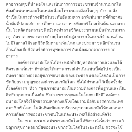
สาธารณสุขที่น่าพอใจ และเป็นการถาวรประชาชนจำนวนมากใน
ท้องถิ่นชนบทและในแหล่งเสื่อมโทรมของเมืองใหญ่ๆ ยังขาดสิ่ง
จำเป็นในการดำรงชีวิตในระดับอันสมควร อาทิเช่น ขาดที่พักอาศัย
น้ำดื่มที่ปลอดภัย การศึกษา และอาหารที่จะบริโภคเป็นต้น นอกจาก
นั้น โรคติดต่อหลายชนิดยังคงทำลายชีวิตประชาชนเป็นจำนวนมาก
อยู่ อัตราตายของทารกยังอยู่ในระดับสูง ทารกในครรภ์จำนวนล้าน
ไม่มีโอกาสได้รอดชีวิตลืมตามาเห็นโลก และประชาชนอีกจำนวน
ล้านต้องเสียชีวิตหรือพิการทุพพลภาพ อันเนื่องมากจากการขาด
อาหาร
องค์การอนามัยโลกได้ตระหนักถึงปัญหาดังกล่าวแล้วและได้
พิจารณาเห็นว่า ถ้าปล่อยให้สถานการณ์ดำเนินเช่นนี้ต่อไป จะเป็น
อันตรายอย่างยิ่งต่อสุขภาพอนามัยของประชาชนของโลกอันเป็นการ
ขัดกับธรรมนูญขององค์การอนามัยโลก ซึ่งได้กำหนดไว้เมื่อครั้งก่อ
ตั้งองค์การฯ ที่ว่า "สุขภาพอนามัยเป็นความต้องการพื้นฐานและเป็น
สิทธิมนุษยชนเบื้องต้น ซึ่งประชากรทุกคนในโลกจะพึงมี" องค์การ
อนามัยโลกจึงได้พยายามหาทางแก้ไขโดยร่วมมือกับบรรดาประเทศ
สมาชิกทั่วโลก ในอันที่จะพัฒนาบริการสุขภาพอนามัยให้ตอบสนอง
ความต้องการของประชาชนในแต่ละประเทศได้อย่างแท้จริง
ใน พ.ศ. ๒๕๑๘ สมัชชาอนามัยโลกได้พิจารณ์เห็นว่า การแก้
ปัญหาสุขภาพอนามัยของประชากรในโลกในระยะต่อไป ควรจะใช้