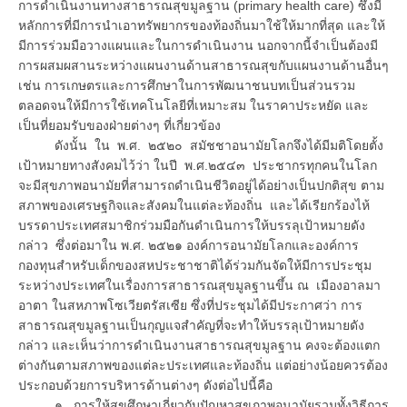
การดำเนินงานทางสาธารณสุขมูลฐาน (primary health care) ซึ่งมี
หลักการที่มีการนำเอาทรัพยากรของท้องถิ่นมาใช้ให้มากที่สุด และให้
มีการร่วมมือวางแผนและในการดำเนินงาน นอกจากนี้จำเป็นต้องมี
การผสมผสานระหว่างแผนงานด้านสาธารณสุขกับแผนงานด้านอื่นๆ
เช่น การเกษตรและการศึกษาในการพัฒนาชนบทเป็นส่วนรวม
ตลอดจนให้มีการใช้เทคโนโลยีที่เหมาะสม ในราคาประหยัด และ
เป็นที่ยอมรับของฝ่ายต่างๆ ที่เกี่ยวข้อง
ดังนั้น ใน พ.ศ. ๒๕๒๐ สมัชชาอนามัยโลกจึงได้มีมติโดยตั้ง
เป้าหมายทางสังคมไว้ว่า ในปี พ.ศ.๒๕๔๓ ประชากรทุกคนในโลก
จะมีสุขภาพอนามัยที่สามารถดำเนินชีวิตอยู่ได้อย่างเป็นปกติสุข ตาม
สภาพของเศรษฐกิจและสังคมในแต่ละท้องถิ่น และได้เรียกร้องไห้
บรรดาประเทศสมาชิกร่วมมือกันดำเนินการให้บรรลุเป้าหมายดัง
กล่าว ซึ่งต่อมาใน พ.ศ. ๒๕๒๑ องค์การอนามัยโลกและองค์การ
กองทุนสำหรับเด็กของสหประชาชาติได้ร่วมกันจัดให้มีการประชุม
ระหว่างประเทศในเรื่องการสาธารณสุขมูลฐานขึ้น ณ เมืองอาลมา
อาตา ในสหภาพโซเวียตรัสเซีย ซึ่งที่ประชุมได้มีประกาศว่า การ
สาธารณสุขมูลฐานเป็นกุญแจสำคัญที่จะทำให้บรรลุเป้าหมายดัง
กล่าว และเห็นว่าการดำเนินงานสาธารณสุขมูลฐาน คงจะต้องแตก
ต่างกันตามสภาพของแต่ละประเทศและท้องถิ่น แต่อย่างน้อยควรต้อง
ประกอบด้วยการบริหารด้านต่างๆ ดังต่อไปนี้คือ
๑. การให้สุขศึกษาเกี่ยวกับปัญหาสุขภาพอนามัยรวมทั้งวิธีการ