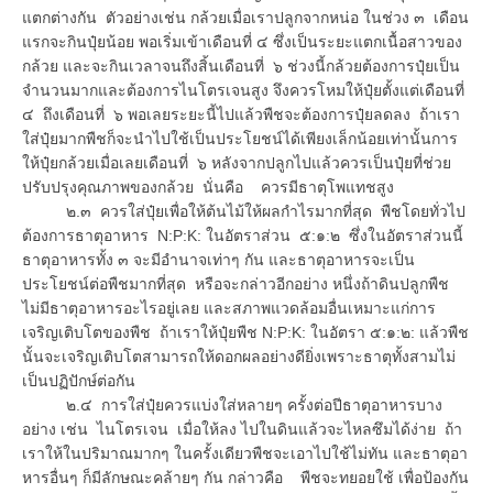
แตกต่างกัน ตัวอย่างเช่น กล้วยเมื่อเราปลูกจากหน่อ ในช่วง ๓ เดือน
แรกจะกินปุ๋ยน้อย พอเริ่มเข้าเดือนที่ ๔ ซึ่งเป็นระยะแตกเนื้อสาวของ
กล้วย และจะกินเวลาจนถึงสิ้นเดือนที่ ๖ ช่วงนี้กล้วยต้องการปุ๋ยเป็น
จำนวนมากและต้องการไนโตรเจนสูง จึงควรโหมให้ปุ๋ยตั้งแต่เดือนที่
๔ ถึงเดือนที่ ๖ พอเลยระยะนี้ไปแล้วพืชจะต้องการปุ๋ยลดลง ถ้าเรา
ใส่ปุ๋ยมากพืชก็จะนำไปใช้เป็นประโยชน์ได้เพียงเล็กน้อยเท่านั้นการ
ให้ปุ๋ยกล้วยเมื่อเลยเดือนที่ ๖ หลังจากปลูกไปแล้วควรเป็นปุ๋ยที่ช่วย
ปรับปรุงคุณภาพของกล้วย นั่นคือ ควรมีธาตุโพแทชสูง
๒.๓ ควรใส่ปุ๋ยเพื่อให้ต้นไม้ให้ผลกำไรมากที่สุด พืชโดยทั่วไป
ต้องการธาตุอาหาร N:P:K: ในอัตราส่วน ๕:๑:๒ ซึ่งในอัตราส่วนนี้
ธาตุอาหารทั้ง ๓ จะมีอำนาจเท่าๆ กัน และธาตุอาหารจะเป็น
ประโยชน์ต่อพืชมากที่สุด หรือจะกล่าวอีกอย่าง หนึ่งถ้าดินปลูกพืช
ไม่มีธาตุอาหารอะไรอยู่เลย และสภาพแวดล้อมอื่นเหมาะแก่การ
เจริญเติบโตของพืช ถ้าเราให้ปุ๋ยพืช N:P:K: ในอัตรา ๕:๑:๒: แล้วพืช
นั้นจะเจริญเติบโตสามารถให้ดอกผลอย่างดียิ่งเพราะธาตุทั้งสามไม่
เป็นปฏิปักษ์ต่อกัน
๒.๔ การใส่ปุ๋ยควรแบ่งใส่หลายๆ ครั้งต่อปีธาตุอาหารบาง
อย่าง เช่น ไนโตรเจน เมื่อให้ลง ไปในดินแล้วจะไหลซึมได้ง่าย ถ้า
เราให้ในปริมาณมากๆ ในครั้งเดียวพืชจะเอาไปใช้ไม่ทัน และธาตุอา
หารอื่นๆ ก็มีลักษณะคล้ายๆ กัน กล่าวคือ พืชจะทยอยใช้ เพื่อป้องกัน