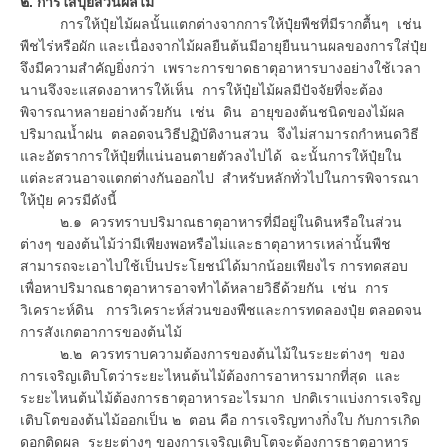
๒. การใส่ปุ๋ยสวนผลไม้
การให้ปุ๋ยไม้ผลนั้นแตกต่างจากการให้ปุ๋ยพืชที่มีรากตื้นๆ เช่น
พืชไร่หรือผัก และเนื่องจากไม้ผลยืนต้นมีอายุยืนนานผลของการใส่ปุ๋ย
จึงมีความสำคัญยิ่งกว่า เพราะการขาดธาตุอาหารบางอย่างใช้เวลา
นานจึงจะแสดงอาหารให้เห็น การให้ปุ๋ยไม้ผลมีปัจจัยที่จะต้อง
พิจารณาหลายอย่างด้วยกัน เช่น ดิน อายุของต้นชนิดของไม้ผล
ปริมาณน้ำฝน ตลอดจนวิธีปฏิบัติงานสวน จึงไม่สามารถกำหนดวิธี
และอัตราการให้ปุ๋ยที่แน่นอนตายตัวลงไปได้ ฉะนั้นการให้ปุ๋ยใน
แต่ละสวนอาจแตกต่างกันออกไป สำหรับหลักทั่วไปในการพิจารณา
ให้ปุ๋ย ควรมีดังนี้
๒.๑ ควรทราบปริมาณธาตุอาหารที่มีอยู่ในดินหรือในส่วน
ต่างๆ ของต้นไม้ว่ามีเพียงพอหรือไม่และธาตุอาหารเหล่านั้นพืช
สามารถจะเอาไปใช้เป็นประโยชน์ได้มากน้อยเพียงไร การทดสอบ
เพื่อหาปริมาณธาตุอาหารอาจทำได้หลายวิธีด้วยกัน เช่น การ
วิเคราะห์ดิน การวิเคราะห์ส่วนของพืชและการทดลองปุ๋ย ตลอดจน
การสังเกตอาการของต้นไม้
๒.๒ ควรทราบความต้องการของต้นไม้ในระยะต่างๆ ของ
การเจริญเติบโตว่าระยะไหนต้นไม้ต้องการอาหารมากที่สุด และ
ระยะไหนต้นไม้ต้องการธาตุอาหารอะไรมาก ปกติเราแบ่งการเจริญ
เติบโตของต้นไม้ออกเป็น ๒ ตอน คือ การเจริญทางกิ่งใบ กับการเกิด
ดอกติดผล ระยะต่างๆ ของการเจริญเติบโตจะต้องการธาตุอาหาร