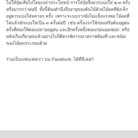
ไม่ให้ปุ๋ยเสียไปโดยเปล่าประโยชน์ การใส่ปุ๋ยจึงควรแบ่งใส่ ๒-๓ ครั้ง
หรือมากกว่าต่อปี ทั้งนี้ต้องคำนึงถึงอายุของต้นไม้ด้วยไม้ผลที่ยังเล็ก
อยู่ควรแบ่งใส่หลายๆ ครั้ง เพราะระบบรากยังไม่แข็งแรงพอ ไม้ผลที่
โตแล้วมักแบ่งใส่เป็น ๓ ครั้งต่อปี เช่น ครั้งแรกให้ก่อนหรือต้นฤดูฝน
ครั้งที่สองให้ตอนปลายฤดูฝน และอีกครั้งหนึ่งตอนก่อนออกดอก หรือ
หลังเก็บเกี่ยวผลแล้วอย่างไรก็ดีควรพิจารณาสภาพท้องที่ และชนิด
ของไม้ผลประกอบด้วย
ร่วมเป็นแฟนเพจเรา บน Facebook..ได้ที่นี่เลย!!