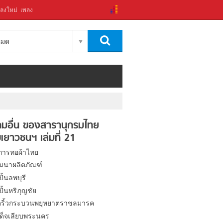
ลงใหม่
เพลง
งหมด
มอื่น ของสารานุกรมไทย
เยาวชนฯ เล่มที่ 21
การทอผ้าไทย
ฒนาผลิตภัณฑ์
ปั้นลพบุรี
งปั้นหริภุญชัย
ดริ้วกระบวนพยุหยาตราชลมารค
ด็จเลียบพระนคร