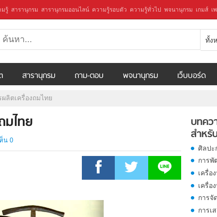
มรู้
สารานุกรม
สารานุกรมออนไลน์
ความรู้รอบตัว
ความรู้ทั่วไป
พจนานุกรม
เกมส์
เพ
ทั้
ีต
สารานุกรม
ถาม-ตอบ
พจนานุกรม
เว็บบอร์ด
รผลิตเครื่องถมไทย
งถมไทย
บทควา
สำหรับ
ห็น 0
ศิลปะ
การพั
เครื่อง
เครื่อ
การจั
การเส