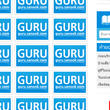
คำยอ
กลอนรัก
บ้านเดี่ย
ดูทีวีออ
วันแม่แห
เช็คพัสดุ