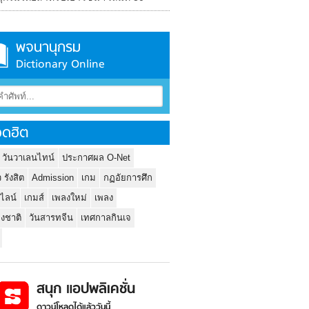
พจนานุกรม
Dictionary Online
ดฮิต
 วันวาเลนไทน์
ประกาศผล O-Net
ว รังสิต
Admission
เกม
กฏอัยการศึก
นไลน์
เกมส์
เพลงใหม่
เพลง
่งชาติ
วันสารทจีน
เทศกาลกินเจ
สนุก แอปพลิเคชั่น
ดาวน์โหลดได้แล้ววันนี้