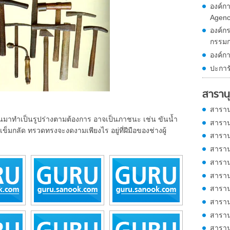
องค์ก
Agenc
องค์ก
กรรม
องค์ก
ปะการ
สารานุ
สาราน
ำเป็นรูปร่างตามต้องการ อาจเป็นภาชนะ เช่น ขันน้ำ
สาราน
ข็มกลัด ทรวดทรงจะงดงามเพียงไร อยู่ที่ฝีมือของช่างผู้
สาราน
สาราน
สาราน
สาราน
สาราน
สาราน
สาราน
สาราน