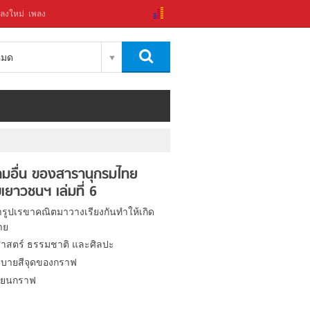
ลงใหม่
เพลง
งหมด
มอื่น ของสารานุกรมไทย
เยาวชนฯ เล่มที่ 6
รูปเรขาคณิตมาวางเรียงกันทำให้เกิด
าย
าสตร์ ธรรมชาติ และศิลปะ
บายสีจุดของกราฟ
ียนกราฟ