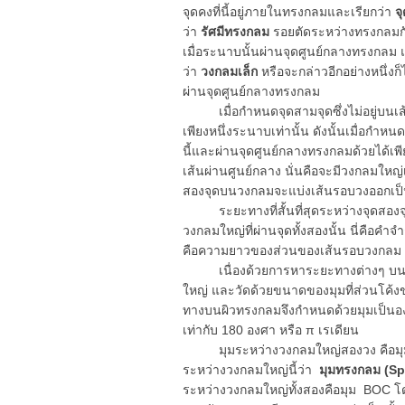
จุดคงที่นี้อยู่ภายในทรงกลมและเรียกว่า
จ
ว่า
รัศมีทรงกลม
รอยตัดระหว่างทรงกลมก
เมื่อระนาบนั้นผ่านจุดศูนย์กลางทรงกลม แ
ว่า
วงกลมเล็ก
หรือจะกล่าวอีกอย่างหนึ่งก
ผ่านจุดศูนย์กลางทรงกลม
เมื่อกำหนดจุดสามจุดซึ่งไม่อยู่บนเส้น
เพียงหนึ่งระนาบเท่านั้น ดังนั้นเมื่อกำ
นี้และผ่านจุดศูนย์กลางทรงกลมด้วยได้เพี
เส้นผ่านศูนย์กลาง นั่นคือจะมีวงกลมใหญ่
สองจุดบนวงกลมจะแบ่งเส้นรอบวงออกเป็นส
ระยะทางที่สั้นที่สุดระหว่างจุดสองจุด
วงกลมใหญ่ที่ผ่านจุดทั้งสองนั้น นี่คื
คือความยาวของส่วนของเส้นรอบวงกล
เนื่องด้วยการหาระยะทางต่างๆ บนผ
ใหญ่ และวัดด้วยขนาดของมุมที่ส่วนโค้ง
ทางบนผิวทรงกลมจึงกำหนดด้วยมุมเป็นอ
เท่ากับ 180 องศา หรือ π เรเดียน
มุมระหว่างวงกลมใหญ่สองวง คือมุมที่
ระหว่างวงกลมใหญ่นี้ว่า
มุมทรงกลม (Sp
ระหว่างวงกลมใหญ่ทั้งสองคือมุม BOC โดย