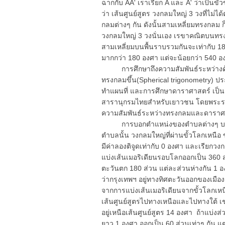
ฉากกับ AA' เราเรียก A และ A' ว่าเป็นข
ว่า เส้นศูนย์สูตร วงกลมใหญ่ 3 วงที่ไม่ได้
กลมต่างๆ กัน ดังนั้นสามเหลี่ยมทรงกลม ก
วงกลมใหญ่ 3 วงนั่นเอง เรขาคณิตบนทร
สามเหลี่ยมบนพื้นราบรวมกันจะเท่ากับ 
มากกว่า 180 องศา แต่จะน้อยกว่า 540 อง
การศึกษาถึงความสัมพันธ์ระหว่างด้า
ทรงกลมขึ้น(Spherical trigonometry) ปร
ทำแผนที่ และการศึกษาดาราศาสตร์ เป็นต้น
สารานุกรมไทยสำหรับเยาวชน โดยพระราช
ความสัมพันธ์ระหว่างทรงกลมและดาราศ
การบอกตำแหน่งของตำบลต่างๆ บนโลก
ตำบลนั้น วงกลมใหญ่ที่ผ่านขั้วโลกเหนือ 
มีค่าลองติจูดเท่ากับ 0 องศา และเรียกวง
แบ่งเส้นเมอริเดียนรอบโลกออกเป็น 360 
ตะวันตก 180 ส่วน แต่ละส่วนห่างกัน 1 
ว่ากรุงเทพฯ อยู่ทางทิศตะวันออกของเมืองก
จากการแบ่งเส้นเมอริเดียนจากขั้วโลกเหน
เส้นศูนย์สูตรไปทางเหนือและไปทางใต้ เช
อยู่เหนือเส้นศูนย์สูตร 14 องศา ถ้าแบ่ง
ยาว 1 องศา ออกเป็น 60 ส่วนเท่าๆ กัน แ