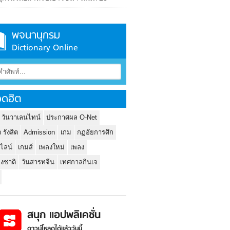
พจนานุกรม
Dictionary Online
ดฮิต
 วันวาเลนไทน์
ประกาศผล O-Net
ว รังสิต
Admission
เกม
กฏอัยการศึก
นไลน์
เกมส์
เพลงใหม่
เพลง
่งชาติ
วันสารทจีน
เทศกาลกินเจ
สนุก แอปพลิเคชั่น
ดาวน์โหลดได้แล้ววันนี้