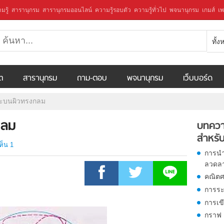
มรู้
สารานุกรม
สารานุกรมออนไลน์
ความรู้รอบตัว
ความรู้ทั่วไป
พจนานุกรม
เกมส์
เพ
ทั้
ีต
สารานุกรม
ถาม-ตอบ
พจนานุกรม
เว็บบอร์ด
ยะบนผิวทรงกลม
กลม
บทควา
สำหรับ
ห็น 1
การนำ
ลวดล
คณิตศ
การระ
การเข
กราฟ