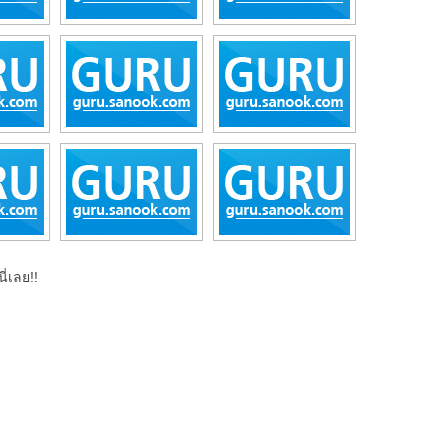
ี่เลย!!