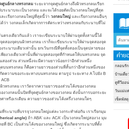
ุดศูนย์กลางทรงกลม
ระยะจากจุดศูนย์กลางถึงผิวทรงกลมเรียก
ับระนาบจะเป็นวงกลม และจะได้รอยตัดเป็นวงกลมใหญ่ที่สุด
ละเรียกวงกลมใหญ่ที่สุดนี้ว่า
วงกลมใหญ่
และเรียกวงกลมอื่นๆ
็ได้ว่า วงกลมเล็กเกิดจากการตัดระหว่างทรงกลมกับระนาบที่ไม่
ตรงเดียวกันแล้ว เราจะเขียนระนาบให้ผ่านจุดทั้งสามนี้ได้
หนดจุดสองจุดบนผิวทรงกลม เราก็จะเขียนระนาบให้ผ่านจุดสองจุด
ยงระนาบเดียวเท่านั้น ยกเว้นกรณีที่จุดทั้งสองเป็นจุดปลายของ
คำยอ
เพียงวงเดียวเท่านั้นที่ผ่านจุดสองจุดที่กำหนดให้บนทรงกลม จุด
องส่วน ส่วนหนึ่งจะมีความยาวน้อยกว่าอีกส่วนหนึ่ง
กลอนรัก
บนทรงกลม ก็คือความยาวของส่วนที่สั้นกว่าอีกส่วนหนึ่งของ
อคำจำกัดความของระยะทางบนทรงกลม ตามรูป ระยะทาง A ไปยัง B
บ้านเดี่ย
ม ACB
ดูทีวีออ
ิวทรงกลม เราวัดจากความยาวของส่วนโค้งของวงกลม
วันแม่แห
ของวงกลมนั้นปิดที่จุดศูนย์กลางของวงกลม ดังนั้นการบอกระยะ
งศาหรือเรเดียน ความยาวของส่วนโค้งครึ่งวงกลมใดๆ
เช็คพัสดุ
ระนาบที่บรรจุวงกลมใหญ่แต่ละวงกระทำต่อกัน เราเรียกมุม
herical angle)
ถ้า ABA' และ ACA' เป็นวงกลมใหญ่สองวง มุม
ที่ BC เป็นส่วนโค้งของวงกลมใหญ่ ซึ่งเกิดจากระนาบที่ตั้ง