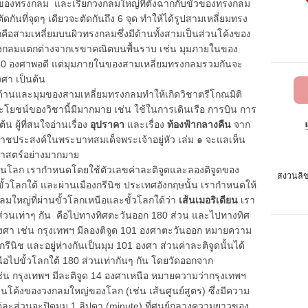
ั้วของทรงกลม และเรียกวงกลมใหญ่ที่ตั้งฉากกับขั้วของทรงกลม
ตัดกันที่จุดๆ เดียวจะตัดกันถึง 6 จุด ทำให้ได้รูปสามเหลี่ยมทรง
็คือสามเหลี่ยมบนผิวทรงกลมซึ่งมีด้านทั้งสามเป็นส่วนโค้งของ
งกลมแตกต่างจากเรขาคณิตบนพื้นราบ เช่น มุมภายในของ
180 องศาพอดี แต่มุมภายในของสามเหลี่ยมทรงกลมรวมกันจะ
ศา เป็นต้น
นและมุมของสามเหลี่ยมทรงกลมทำให้เกิดวิชาตรีโกณมิติ
ะโยชน์ของวิชานี้มีมากมาย เช่น ใช้ในการเดินเรือ การบิน การ
 ผู้ที่สนใจอ่านเรื่อง
อุปราคา
และเรื่อง
ท้องฟ้ากลางคืน
จาก
ประสงค์ในพระบาทสมเด็จพระเจ้าอยู่หัว เล่ม ๑ จะแลเห็น
าสตร์อย่างมากมาย
 เรากำหนดโดยใช้ตัวเลขค่าละติจูดและลองติจูดของ
สงวนลิข
ขั้วโลกใต้ และผ่านเมืองกรีนิช ประเทศอังกฤษนั้น เรากำหนดให้
กลมใหญ่ที่ผ่านขั้วโลกเหนือและขั้วโลกใต้ว่า
เส้นเมอริเดียน
เรา
ส่วนเท่าๆ กัน คือไปทางทิศตะวันออก 180 ส่วน และไปทางทิศ
องศา เช่น กรุงเทพฯ มีลองติจูด 101 องศาตะวันออก หมายความ
รีนิช และอยู่ห่างกันเป็นมุม 101 องศา ส่วนค่าละติจูดนั้นได้
ือไปขั้วโลกใต้ 180 ส่วนเท่ากันๆ กัน โดยวัดออกจาก
่น กรุงเทพฯ มีละติจูด 14 องศาเหนือ หมายความว่ากรุงเทพฯ
ส่วนโค้งของวงกลมใหญ่ของโลก (เช่น เส้นศูนย์สูตร) ซึ่งมีความ
ต่ละส่วนจะปิดมุม 1 ลิปดา (minute) ที่ศูนย์กลางความยาวของ