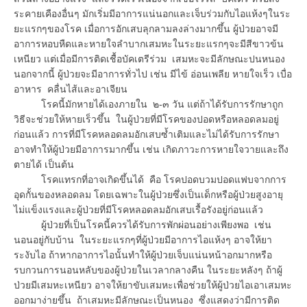
ระคายเคืองอื่นๆ มักเริ่มมีอาการแน่นอกและเจ็บร่วมกับไอแห้งๆในระ
ยะแรกๆของโรค เมื่อการอักเสบลุกลามลงล่างมากขึ้น ผู้ป่วยอาจมี
อาการหอบหืดและหายใจลำบากเสมหะในระยะแรกๆจะมีสีขาวข้น
เหนียว แต่เมื่อมีการติดเชื้อบัคเตรีร่วม เสมหะจะมีลักษณะปนหนอง
นอกจากนี้ ผู้ป่วยจะมีอาการทั่วไป เช่น มีไข้ อ่อนเพลีย หายใจเร็ว เบื่อ
อาหาร คลื่นไส้และอาเจียน
โรคนี้มักหายได้เองภายใน ๒-๓ วัน แต่ถ้าได้รับการรักษาถูก
วิธีจะช่วยให้หายเร็วขึ้น ในผู้ป่วยที่มีโรคของปอดหรือหลอดลมอยู่
ก่อนแล้ว การที่มีโรคหลอดลมอักเสบซ้ำเติมและไม่ได้รับการรักษา
อาจทำให้ผู้ป่วยมีอาการมากขึ้น เช่น เกิดภาวะการหายใจวายและถึง
ตายได้ เป็นต้น
โรคแทรกที่อาจเกิดขึ้นได้ คือ โรคปอดบวมปอดแฟบจากการ
อุดกั้นของหลอดลม โดยเฉพาะในผู้ป่วยซึ่งเป็นเด็กหรือผู้ป่วยสูงอายุ
ไม่แข็งแรงและผู้ป่วยที่มีโรคหลอดลมอักเสบเรื้อรังอยู่ก่อนแล้ว
ผู้ป่วยที่เป็นโรคนี้ควรได้รับการพักผ่อนอย่างเพียงพอ เช่น
นอนอยู่กับบ้าน ในระยะแรกๆที่ผู้ป่วยมีอาการไอแห้งๆ อาจให้ยา
ระงับไอ ถ้าหากอาการไอนั้นทำให้ผู้ป่วยเจ็บแน่นหน้าอกมากหรือ
รบกวนการนอนหลับของผู้ป่วยในเวลากลางคืน ในระยะหลังๆ ถ้าผู้
ป่วยมีเสมหะเหนียว อาจให้ยาขับเสมหะเพื่อช่วยให้ผู้ป่วยไอเอาเสมหะ
ออกมาง่ายขึ้น ถ้าเสมหะมีลักษณะเป็นหนอง ซึ่งแสดงว่ามีการติด