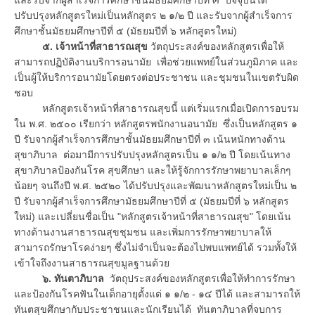
ปรับปรุงหลักสูตรใหม่เป็นหลักสูตร ๒ ๑/๒ ปี และรับจากผู้สำเร็จการ
ศึกษาชั้นมัธยมศึกษาปีที่ ๕ (มัธยมปีที่ ๖ หลักสูตรใหม่)
๕. เจ้าหน้าที่สาธารณสุข
วัตถุประสงค์ของหลักสูตรเพื่อให้
สามารถปฏิบัติงานบริการอนามัย เพื่อช่วยแพทย์ในส่วนภูมิภาค และ
เป็นผู้ให้บริการอนามัยโดยตรงต่อประชาชน และชุมชนในเขตรับผิด
ชอบ
หลักสูตรเจ้าหน้าที่สาธารณสุขนี้ แต่เริ่มแรกเมื่อเปิดการอบรม
ใน พ.ศ. ๒๕๐๐ เรียกว่า หลักสูตรพนักงานอนามัย ซึ่งเป็นหลักสูตร ๑
ปี รับจากผู้สำเร็จการศึกษาชั้นมัธยมศึกษาปีที่ ๓ เน้นหนักทางด้าน
สุขาภิบาล ต่อมามีการปรับปรุงหลักสูตรเป็น ๑ ๑/๒ ปี โดยเน้นทาง
สุขาภิบาลป้องกันโรค สุขศึกษา และให้รู้จักการรักษาพยาบาลเล็กๆ
น้อยๆ จนถึงปี พ.ศ. ๒๕๒๐ ได้ปรับปรุงและพัฒนาหลักสูตรใหม่เป็น ๒
ปี รับจากผู้สำเร็จการศึกษามัธยมศึกษาปีที่ ๕ (มัธยมปีที่ ๖ หลักสูตร
ใหม่) และเปลี่ยนชื่อเป็น "หลักสูตรเจ้าหน้าที่สาธารณสุข" โดยเน้น
ทางด้านงานสาธารณสุขชุมชน และเพิ่มการรักษาพยาบาลให้
สามารถรักษาโรคง่ายๆ ซึ่งไม่จำเป็นจะต้องไปพบแพทย์ได้ รวมทั้งให้
เข้าใจถึงงานสาธารณสุขมูลฐานด้วย
๖. ทันตาภิบาล
วัตถุประสงค์ของหลักสูตรเพื่อให้ทำการรักษา
และป้องกันโรคฟันในเด็กอายุตั้งแต่ ๑ ๑/๒ - ๑๔ ปีได้ และสามารถให้
ทันตสุขศึกษากับประชาชนและนักเรียนได้ ทันตาภิบาลที่จบการ