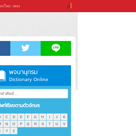
ลงใหม่
เพลง
พจนานุกรม
Dictionary Online
ัพท์เรียงตามตัวอักษร
B
C
D
E
F
G
H
I
J
K
M
N
O
P
Q
R
S
T
U
V
X
Y
Z