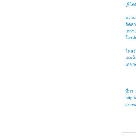
(หิโต
ความรู
คิดค่า
เพราะ
โจรจัก
โคลงโ
สมเด
เดชา
ที่มา :
http:
sk=wa