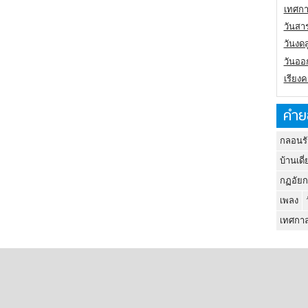
เทศกา
วันสา
วันงดส
วันออก
เรียง
คำย
กลอนรั
บ้านเดี่
กฏอัยก
เพลง
เทศกาล