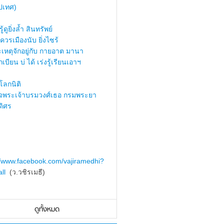
ปเทศ)
้ดูยิ่งล้ำ สินทรัพย์
ควรเมืองนับ ยิ่งไซร้
เหตุจักอยู่กับ กายอาต มานา
เบียน บ่ ได้ เร่งรู้เรียนเอาฯ
ลกนิติ
็จพระเจ้าบรมวงศ์เธอ กรมพระยา
ดิศร
//www.facebook.com/vajiramedhi?
ll
(ว.วชิรเมธี)
ดูทั้งหมด