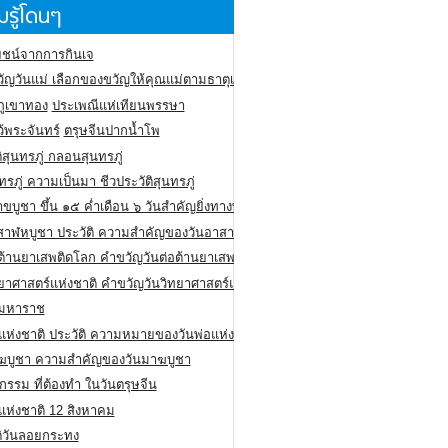
รู้โดนๆ
ชน์จากการกินเจ
ัญวันแม่ เลือกของขวัญให้คุณแม่ตามธาตุเกิด
ภูเขาทอง
ประเพณีแห่เทียนพรรษา
ว้พระจันทร์
ตรุษจีนปากน้ำโพ
ิสุนทรภู่ กลอนสุนทรภู่
ทรภู่ ความเป็นมา ชีวประวัติสุนทรภู่
สาขบูชา ขึ้น ๑๕ ค่ำเดือน ๖ วันสำคัญยิ่งทางพระพุทธศาสนา
สาฬหบูชา ประวัติ ความสําคัญของวันอาสาฬหบูชา
อต้านยาเสพติดโลก คำขวัญวันต่อต้านยาเสพติดสากล
ทยาศาสตร์แห่งชาติ คำขวัญวันวิทยาศาสตร์แห่งชาติ
ยมหาราช
อแห่งชาติ ประวัติ ความหมายของวันพ่อแห่งชาติ
ฆบูชา ความสำคัญของวันมาฆบูชา
กรรม ที่ต้องทำ ในวันตรุษจีน
่แห่งชาติ 12 สิงหาคม
ติวันลอยกระทง