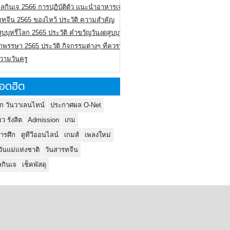
ลกินเจ 2566 การปฏิบัติตัว แนะนำอาหารเจ
รทจีน 2565 ของไหว้ ประวัติ ความสำคัญ
ูบบุหรี่โลก 2565 ประวัติ คำขวัญวันงดสูบบุหรี่โลก
พรรษา 2565 ประวัติ กิจกรรมต่างๆ ที่ควรปฏิบัติ
ความวันครู
อดฮิต
ก วันวาเลนไทน์
ประกาศผล O-Net
ยว รังสิต
Admission
เกม
ารศึก
ดูทีวีออนไลน์
เกมส์
เพลงใหม่
วันแม่แห่งชาติ
วันสารทจีน
กินเจ
เช็คพัสดุ