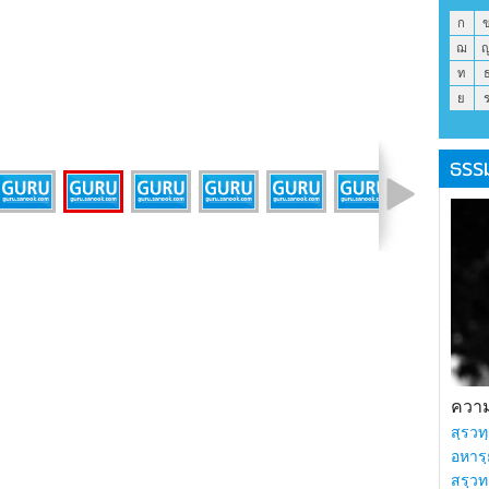
ก
ฌ
ท
ย
ธรร
รูปที่ 9 จาก 25
ความร
สฺรวทฺ
อหารฺ
สรฺวท