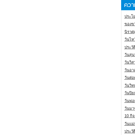
ความ
ประโย
ของขว
นิราศ
วันไห
ประวัต
วันสุน
วันวิ
วันอา
วันต่
วันวิ
วันปิ
วันพ่
วันมา
10 กิจ
วันแม
ประวั