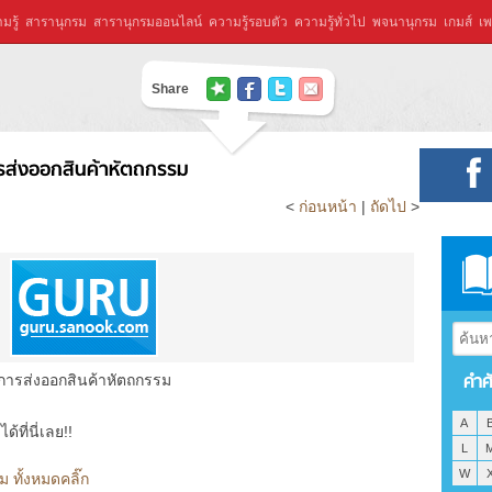
มรู้
สารานุกรม
สารานุกรมออนไลน์
ความรู้รอบตัว
ความรู้ทั่วไป
พจนานุกรม
เกมส์
เพ
Share
รส่งออกสินค้าหัตถกรรม
<
ก่อนหน้า
|
ถัดไป
>
คำศ
การส่งออกสินค้าหัตถกรรม
A
ที่นี่เลย!!
L
W
 ทั้งหมดคลิ๊ก