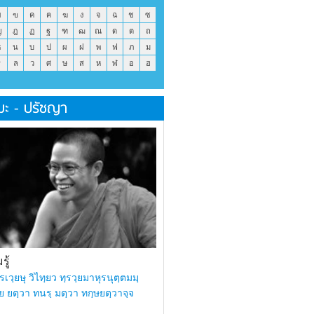
ข
ฃ
ค
ฅ
ฆ
ง
จ
ฉ
ช
ซ
ญ
ฎ
ฏ
ฐ
ฑ
ฒ
ณ
ด
ต
ถ
ธ
น
บ
ป
ผ
ฝ
พ
ฟ
ภ
ม
ร
ล
ว
ศ
ษ
ส
ห
ฬ
อ
ฮ
มะ - ปรัชญา
ู้
รเวฺยษุ วิไทฺยว ทฺรวฺยมาหุรนุตฺตมมฺ
ย ยตฺวา ทนรฺ มตฺวา ทกฺษยตฺวาจฺจ