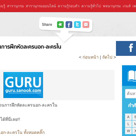
มรู้
สารานุกรม
สารานุกรมออนไลน์
ความรู้รอบตัว
ความรู้ทั่วไป
พจนานุกรม
เกมส์
เพ
Share
การฝึกหัดละครนอก-ละครใน
<
ก่อนหน้า
|
ถัดไป
>
คำศ
วนการฝึกหัดละครนอก-ละครใน
A
ที่นี่เลย!!
L
W
ก-ละครใน ทั้งหมดคลิ๊ก