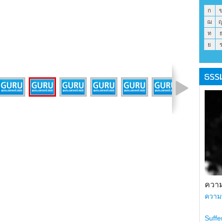
ก
ฌ
ท
ย
ธรร
รูปที่ 6 จาก 9
ความ
ความ
Suffe