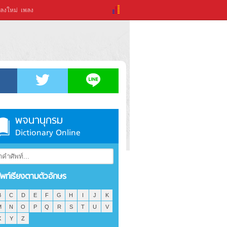
ลงใหม่
เพลง
พจนานุกรม
Dictionary Online
ัพท์เรียงตามตัวอักษร
B
C
D
E
F
G
H
I
J
K
M
N
O
P
Q
R
S
T
U
V
X
Y
Z