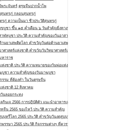
ว้พระจันทร์
ตรุษจีนปากน้ำโพ
ิสุนทรภู่ กลอนสุนทรภู่
ทรภู่ ความเป็นมา ชีวประวัติสุนทรภู่
สาขบูชา ขึ้น ๑๕ ค่ำเดือน ๖ วันสำคัญยิ่งทางพระพุทธศาสนา
สาฬหบูชา ประวัติ ความสําคัญของวันอาสาฬหบูชา
อต้านยาเสพติดโลก คำขวัญวันต่อต้านยาเสพติดสากล
ทยาศาสตร์แห่งชาติ คำขวัญวันวิทยาศาสตร์แห่งชาติ
ยมหาราช
อแห่งชาติ ประวัติ ความหมายของวันพ่อแห่งชาติ
ฆบูชา ความสำคัญของวันมาฆบูชา
กรรม ที่ต้องทำ ในวันตรุษจีน
่แห่งชาติ 12 สิงหาคม
ติวันลอยกระทง
ลกินเจ 2566 การปฏิบัติตัว แนะนำอาหารเจ
รทจีน 2565 ของไหว้ ประวัติ ความสำคัญ
ูบบุหรี่โลก 2565 ประวัติ คำขวัญวันงดสูบบุหรี่โลก
พรรษา 2565 ประวัติ กิจกรรมต่างๆ ที่ควรปฏิบัติ