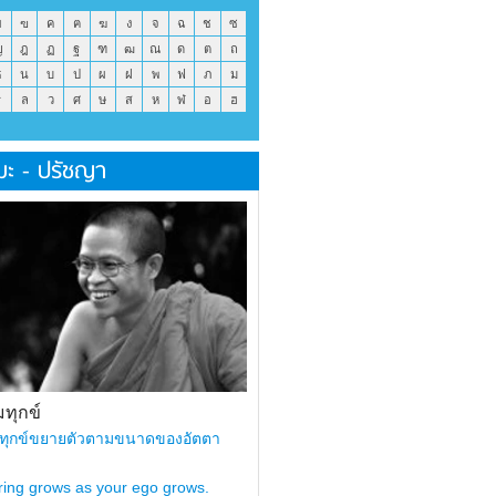
ข
ฃ
ค
ฅ
ฆ
ง
จ
ฉ
ช
ซ
ญ
ฎ
ฏ
ฐ
ฑ
ฒ
ณ
ด
ต
ถ
ธ
น
บ
ป
ผ
ฝ
พ
ฟ
ภ
ม
ร
ล
ว
ศ
ษ
ส
ห
ฬ
อ
ฮ
มะ - ปรัชญา
ทุกข์
ทุกข์ขยายตัวตามขนาดของอัตตา
ring grows as your ego grows.