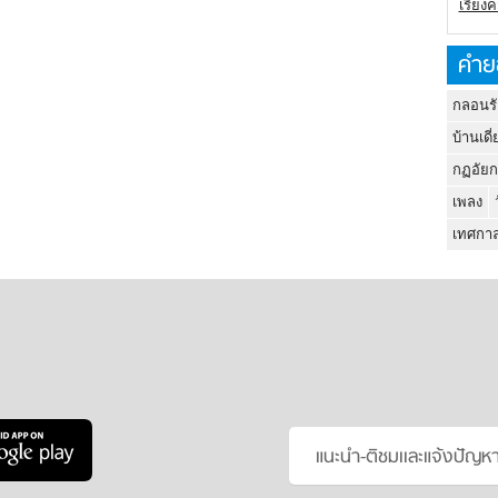
เรียง
คำย
กลอนรั
บ้านเดี่
กฏอัยก
เพลง
เทศกาล
แนะนำ-ติชมเเละแจ้งปัญห