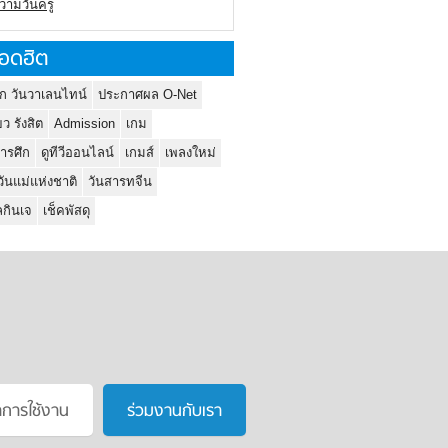
ความวันครู
อดฮิต
ก วันวาเลนไทน์
ประกาศผล O-Net
ยว รังสิต
Admission
เกม
ารศึก
ดูทีวีออนไลน์
เกมส์
เพลงใหม่
วันแม่แห่งชาติ
วันสารทจีน
กินเจ
เช็คพัสดุ
าการใช้งาน
ร่วมงานกับเรา