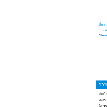
ที่มา :
http:
sk=wa
ความ
ประโย
ของขว
นิราศ