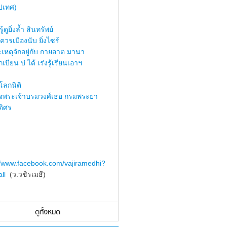
ปเทศ)
้ดูยิ่งล้ำ สินทรัพย์
ควรเมืองนับ ยิ่งไซร้
เหตุจักอยู่กับ กายอาต มานา
เบียน บ่ ได้ เร่งรู้เรียนเอาฯ
ลกนิติ
็จพระเจ้าบรมวงศ์เธอ กรมพระยา
ดิศร
//www.facebook.com/vajiramedhi?
ll
(ว.วชิรเมธี)
ดูทั้งหมด