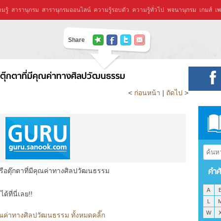
มรู้
สารานุกรม
สารานุกรมออนไลน์
ความรู้รอบตัว
ความรู้ทั่วไป
พจนานุกรม
เกมส์
เพ
Share
ือตุ๊กตาที่มีคุณค่าทางศิลปวัฒนธรรม
<
ก่อนหน้า
|
ถัดไป
>
คำศ
หรือตุ๊กตาที่มีคุณค่าทางศิลปวัฒนธรรม
A
ที่นี่เลย!!
L
W
มีคุณค่าทางศิลปวัฒนธรรม ทั้งหมดคลิ๊ก