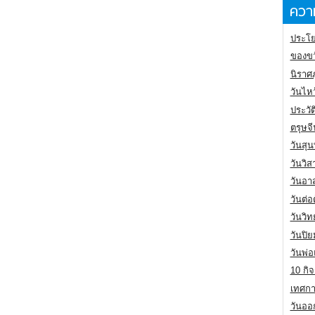
ความ
ประโย
ของขว
นิราศ
วันไห
ประวัต
ตรุษจ
วันสุน
วันวิ
วันอา
วันต่
วันวิ
วันปิ
วันพ่
10 กิจ
เทศกา
วันออก