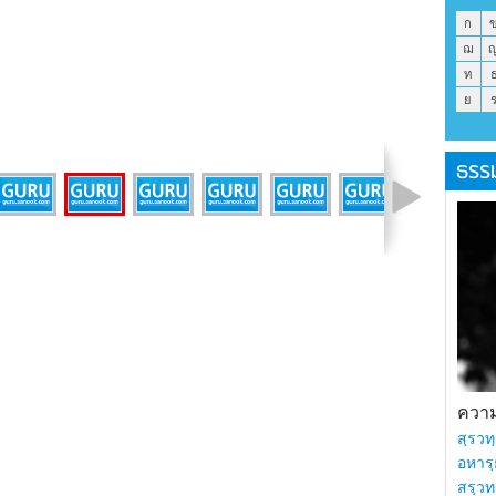
ก
ฌ
ท
ย
ธรร
รูปที่ 18 จาก 24
ความร
สฺรวทฺ
อหารฺ
สรฺวท