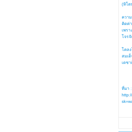
(หิโต
ความรู
คิดค่า
เพราะ
โจรจัก
โคลงโ
สมเด
เดชา
ที่มา :
http:
sk=wa