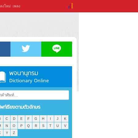
ลงใหม่
เพลง
พจนานุกรม
Dictionary Online
ัพท์เรียงตามตัวอักษร
B
C
D
E
F
G
H
I
J
K
M
N
O
P
Q
R
S
T
U
V
X
Y
Z