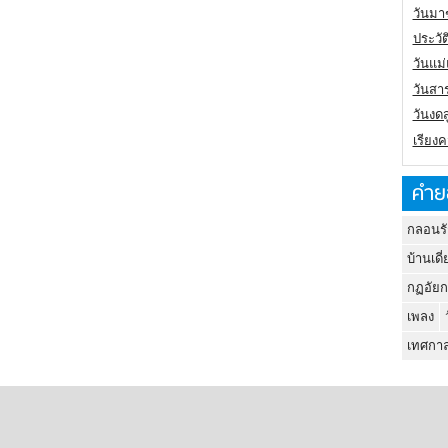
วันมา
ประวั
วันแม
วันสา
วันงดส
เรียง
คำย
กลอนรั
บ้านเดี่
กฏอัยก
เพลง
เทศกาล