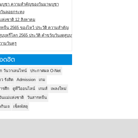
ฆบูชา ความสำคัญของวันมาฆบูชา
ติวันลอยกระทง
่แห่งชาติ 12 สิงหาคม
รทจีน 2565 ของไหว้ ประวัติ ความสำคัญ
ูบบุหรี่โลก 2565 ประวัติ คำขวัญวันงดสูบบุหรี่โลก
ความวันครู
อดฮิต
ก วันวาเลนไทน์
ประกาศผล O-Net
ยว รังสิต
Admission
เกม
ารศึก
ดูทีวีออนไลน์
เกมส์
เพลงใหม่
วันแม่แห่งชาติ
วันสารทจีน
กินเจ
เช็คพัสดุ