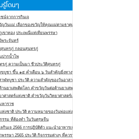
รู้โดนๆ
ชน์จากการกินเจ
ัญวันแม่ เลือกของขวัญให้คุณแม่ตามธาตุเกิด
ภูเขาทอง
ประเพณีแห่เทียนพรรษา
ว้พระจันทร์
ิสุนทรภู่ กลอนสุนทรภู่
ีนปากน้ำโพ
ทรภู่ ความเป็นมา ชีวประวัติสุนทรภู่
สาขบูชา ขึ้น ๑๕ ค่ำเดือน ๖ วันสำคัญยิ่งทางพระพุทธศาสนา
สาฬหบูชา ประวัติ ความสําคัญของวันอาสาฬหบูชา
อต้านยาเสพติดโลก คำขวัญวันต่อต้านยาเสพติดสากล
ทยาศาสตร์แห่งชาติ คำขวัญวันวิทยาศาสตร์แห่งชาติ
ยมหาราช
อแห่งชาติ ประวัติ ความหมายของวันพ่อแห่งชาติ
กรรม ที่ต้องทำ ในวันตรุษจีน
ลกินเจ 2566 การปฏิบัติตัว แนะนำอาหารเจ
พรรษา 2565 ประวัติ กิจกรรมต่างๆ ที่ควรปฏิบัติ