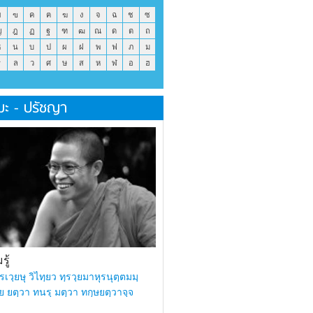
ข
ฃ
ค
ฅ
ฆ
ง
จ
ฉ
ช
ซ
ญ
ฎ
ฏ
ฐ
ฑ
ฒ
ณ
ด
ต
ถ
ธ
น
บ
ป
ผ
ฝ
พ
ฟ
ภ
ม
ร
ล
ว
ศ
ษ
ส
ห
ฬ
อ
ฮ
มะ - ปรัชญา
ู้
รเวฺยษุ วิไทฺยว ทฺรวฺยมาหุรนุตฺตมมฺ
ย ยตฺวา ทนรฺ มตฺวา ทกฺษยตฺวาจฺจ