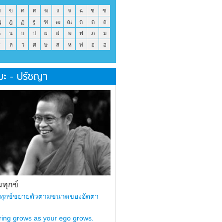
ข
ฃ
ค
ฅ
ฆ
ง
จ
ฉ
ช
ซ
ญ
ฎ
ฏ
ฐ
ฑ
ฒ
ณ
ด
ต
ถ
ธ
น
บ
ป
ผ
ฝ
พ
ฟ
ภ
ม
ร
ล
ว
ศ
ษ
ส
ห
ฬ
อ
ฮ
มะ - ปรัชญา
ทุกข์
ทุกข์ขยายตัวตามขนาดของอัตตา
ring grows as your ego grows.