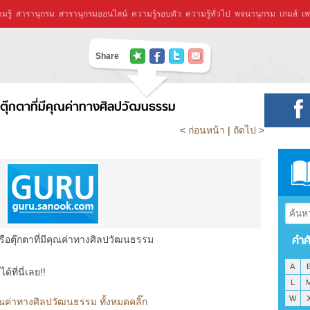
มรู้
สารานุกรม
สารานุกรมออนไลน์
ความรู้รอบตัว
ความรู้ทั่วไป
พจนานุกรม
เกมส์
เพ
Share
ือตุ๊กตาที่มีคุณค่าทางศิลปวัฒนธรรม
<
ก่อนหน้า
|
ถัดไป
>
คำศ
หรือตุ๊กตาที่มีคุณค่าทางศิลปวัฒนธรรม
A
ที่นี่เลย!!
L
W
มีคุณค่าทางศิลปวัฒนธรรม ทั้งหมดคลิ๊ก