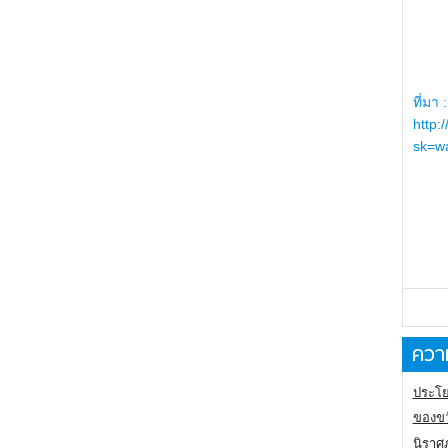
ที่มา :
http:
sk=wa
ความ
ประโย
ของขว
นิราศ