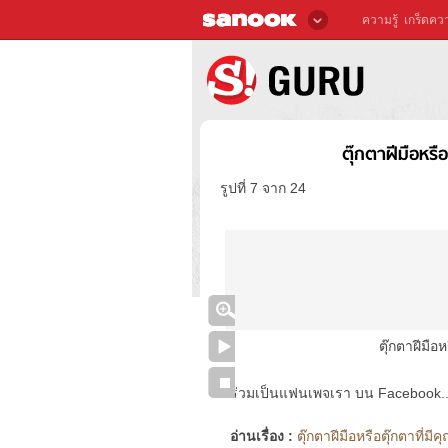
ความรู้
เกร็ดควา
ตุ๊กตาฝีมือหร
รูปที่ 7 จาก 24
ตุ๊กตาฝีมือ
ร่วมเป็นแฟนเพจเรา บน Facebook..ได้
อ่านเรื่อง :
ตุ๊กตาฝีมือหรือตุ๊กตาที่