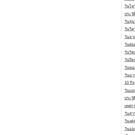
วันไห
ประวัต
วันสุน
วันวิ
วันอา
วันต่
วันวิ
วันปิ
วันพ่
วันมา
10 กิจ
วันแม
ประวั
เทศกา
วันสา
วันงดส
วันออก