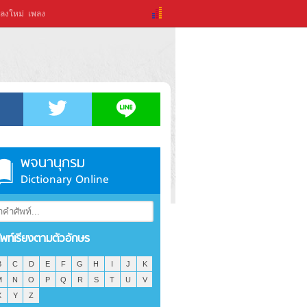
ลงใหม่
เพลง
พจนานุกรม
Dictionary Online
ัพท์เรียงตามตัวอักษร
B
C
D
E
F
G
H
I
J
K
M
N
O
P
Q
R
S
T
U
V
X
Y
Z