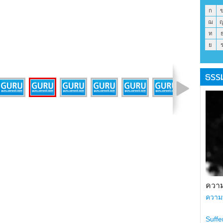
ก
ฌ
ท
ย
ธรร
รูปที่ 7 จาก 24
ความ
ความ
Suffe