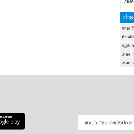
เรียง
คำย
กลอนรั
บ้านเดี่
กฏอัยก
เพลง
เทศกาล
แนะนำ-ติชมเเละแจ้งปัญห