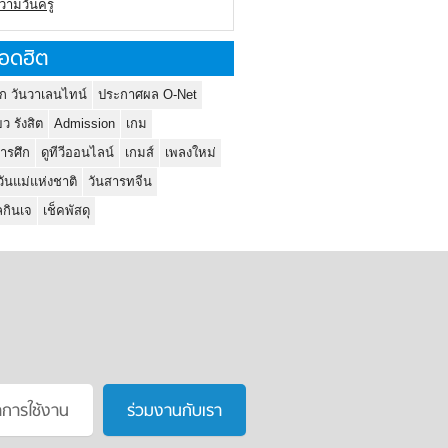
ความวันครู
อดฮิต
ก วันวาเลนไทน์
ประกาศผล O-Net
ยว รังสิต
Admission
เกม
ารศึก
ดูทีวีออนไลน์
เกมส์
เพลงใหม่
วันแม่แห่งชาติ
วันสารทจีน
กินเจ
เช็คพัสดุ
าการใช้งาน
ร่วมงานกับเรา