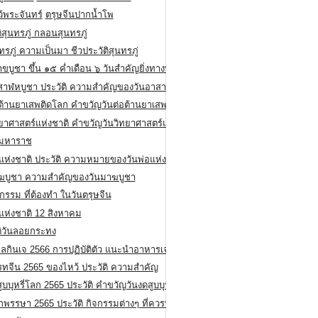
ว้พระจันทร์
ตรุษจีนปากน้ำโพ
ิสุนทรภู่ กลอนสุนทรภู่
ทรภู่ ความเป็นมา ชีวประวัติสุนทรภู่
สาขบูชา ขึ้น ๑๕ ค่ำเดือน ๖ วันสำคัญยิ่งทางพระพุทธศาสนา
สาฬหบูชา ประวัติ ความสําคัญของวันอาสาฬหบูชา
อต้านยาเสพติดโลก คำขวัญวันต่อต้านยาเสพติดสากล
ทยาศาสตร์แห่งชาติ คำขวัญวันวิทยาศาสตร์แห่งชาติ
ยมหาราช
อแห่งชาติ ประวัติ ความหมายของวันพ่อแห่งชาติ
ฆบูชา ความสำคัญของวันมาฆบูชา
กรรม ที่ต้องทำ ในวันตรุษจีน
่แห่งชาติ 12 สิงหาคม
ติวันลอยกระทง
ลกินเจ 2566 การปฏิบัติตัว แนะนำอาหารเจ
รทจีน 2565 ของไหว้ ประวัติ ความสำคัญ
ูบบุหรี่โลก 2565 ประวัติ คำขวัญวันงดสูบบุหรี่โลก
พรรษา 2565 ประวัติ กิจกรรมต่างๆ ที่ควรปฏิบัติ