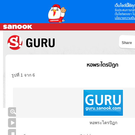
เว็บไซต์นี้ใช้คุก
รับประสบการณ์กา
เว็บไซต์ของเรา โป
นโยบายความเป็น
Share
หอพระไตรปิฏก
รูปที่ 1 จาก 6
หอพระไตรปิฏก