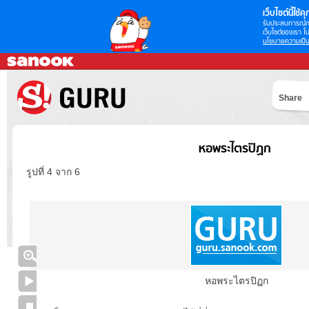
เว็บไซต์นี้ใช้คุก
รับประสบการณ์กา
เว็บไซต์ของเรา โป
นโยบายความเป็น
Share
หอพระไตรปิฏก
รูปที่ 4 จาก 6
หอพระไตรปิฏก