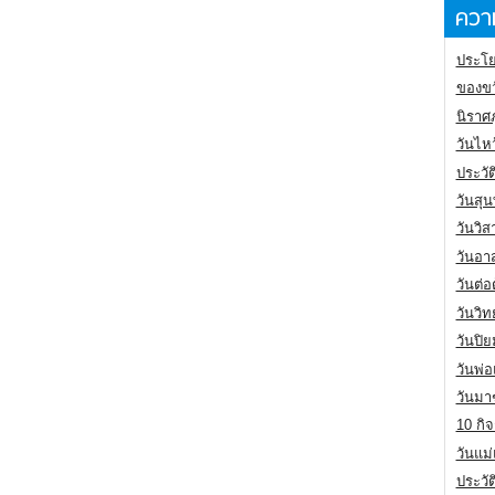
ความ
ประโย
ของขว
นิราศ
วันไห
ประวัต
วันสุน
วันวิ
วันอา
วันต่
วันวิ
วันปิ
วันพ่
วันมา
10 กิจ
วันแม
ประวั