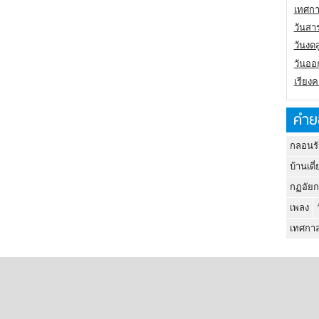
เทศกา
วันสา
วันงดส
วันออก
เรียง
คำย
กลอนรั
บ้านเดี่
กฏอัยก
เพลง
เทศกาล