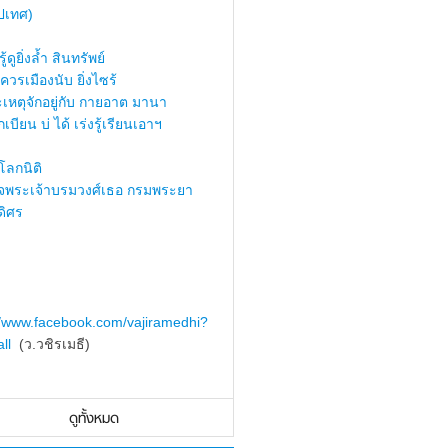
ปเทศ)
้ดูยิ่งล้ำ สินทรัพย์
ควรเมืองนับ ยิ่งไซร้
เหตุจักอยู่กับ กายอาต มานา
เบียน บ่ ได้ เร่งรู้เรียนเอาฯ
ลกนิติ
็จพระเจ้าบรมวงศ์เธอ กรมพระยา
ดิศร
//www.facebook.com/vajiramedhi?
ll
(ว.วชิรเมธี)
ดูทั้งหมด