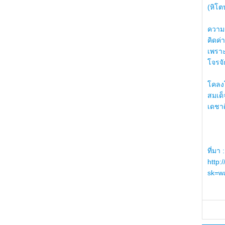
(หิโต
ความรู
คิดค่า
เพราะ
โจรจัก
โคลงโ
สมเด
เดชา
ที่มา :
http:
sk=wa