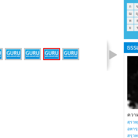
ก
ฌ
ท
ย
ธรร
รูปที่ 3 จาก 6
ความร
สฺรวทฺ
อหารฺ
สรฺวท