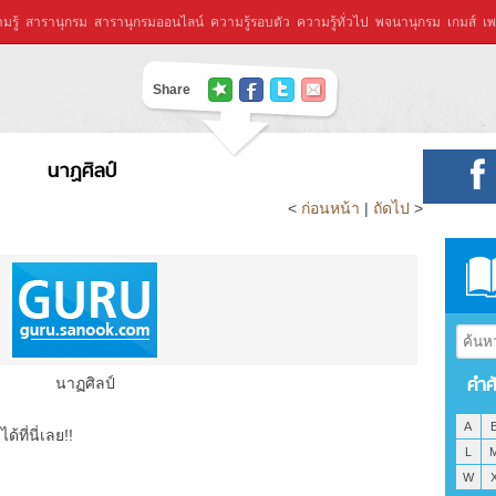
มรู้
สารานุกรม
สารานุกรมออนไลน์
ความรู้รอบตัว
ความรู้ทั่วไป
พจนานุกรม
เกมส์
เพ
Share
นาฏศิลป์
<
ก่อนหน้า
|
ถัดไป
>
คำศ
นาฏศิลป์
A
ที่นี่เลย!!
L
W