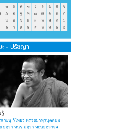
ข
ฃ
ค
ฅ
ฆ
ง
จ
ฉ
ช
ซ
ญ
ฎ
ฏ
ฐ
ฑ
ฒ
ณ
ด
ต
ถ
ธ
น
บ
ป
ผ
ฝ
พ
ฟ
ภ
ม
ร
ล
ว
ศ
ษ
ส
ห
ฬ
อ
ฮ
มะ - ปรัชญา
ู้
รเวฺยษุ วิไทฺยว ทฺรวฺยมาหุรนุตฺตมมฺ
ย ยตฺวา ทนรฺ มตฺวา ทกฺษยตฺวาจฺจ