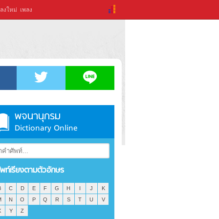
ลงใหม่
เพลง
พจนานุกรม
Dictionary Online
ัพท์เรียงตามตัวอักษร
B
C
D
E
F
G
H
I
J
K
M
N
O
P
Q
R
S
T
U
V
X
Y
Z