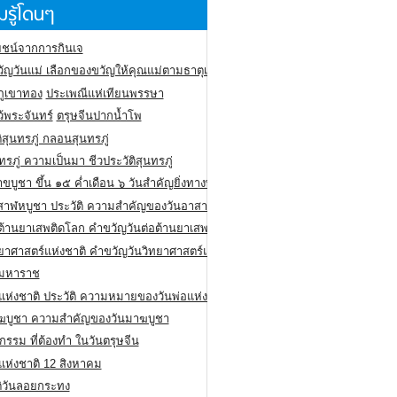
รู้โดนๆ
ชน์จากการกินเจ
ัญวันแม่ เลือกของขวัญให้คุณแม่ตามธาตุเกิด
ภูเขาทอง
ประเพณีแห่เทียนพรรษา
ว้พระจันทร์
ตรุษจีนปากน้ำโพ
ิสุนทรภู่ กลอนสุนทรภู่
ทรภู่ ความเป็นมา ชีวประวัติสุนทรภู่
สาขบูชา ขึ้น ๑๕ ค่ำเดือน ๖ วันสำคัญยิ่งทางพระพุทธศาสนา
สาฬหบูชา ประวัติ ความสําคัญของวันอาสาฬหบูชา
อต้านยาเสพติดโลก คำขวัญวันต่อต้านยาเสพติดสากล
ทยาศาสตร์แห่งชาติ คำขวัญวันวิทยาศาสตร์แห่งชาติ
ยมหาราช
อแห่งชาติ ประวัติ ความหมายของวันพ่อแห่งชาติ
ฆบูชา ความสำคัญของวันมาฆบูชา
กรรม ที่ต้องทำ ในวันตรุษจีน
่แห่งชาติ 12 สิงหาคม
ติวันลอยกระทง