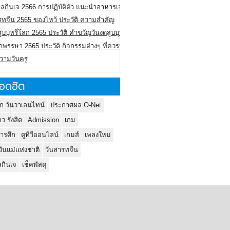
ลกินเจ 2566 การปฏิบัติตัว แนะนำอาหารเจ
รทจีน 2565 ของไหว้ ประวัติ ความสำคัญ
ูบบุหรี่โลก 2565 ประวัติ คำขวัญวันงดสูบบุหรี่โลก
พรรษา 2565 ประวัติ กิจกรรมต่างๆ ที่ควรปฏิบัติ
ความวันครู
อดฮิต
ก วันวาเลนไทน์
ประกาศผล O-Net
ยว รังสิต
Admission
เกม
ารศึก
ดูทีวีออนไลน์
เกมส์
เพลงใหม่
วันแม่แห่งชาติ
วันสารทจีน
กินเจ
เช็คพัสดุ