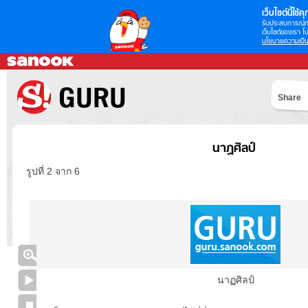
เว็บไซต์นี้ใช้คุก
รับประสบการณ์กา
เว็บไซต์ของเรา โป
นโยบายความเป็น
Share
นาฏศิลป์
รูปที่ 2 จาก 6
นาฏศิลป์